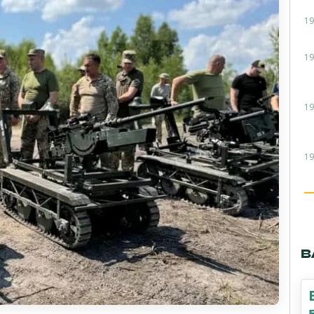
19
19
19
19
В