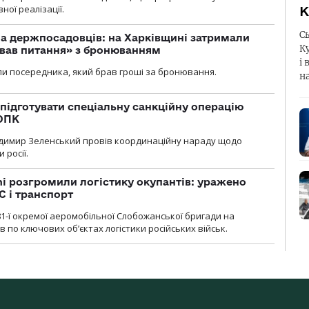
ної реалізації.
К
С
а держпосадовців: на Харківщині затримали
К
ував питання» з бронюванням
і 
и посередника, який брав гроші за бронювання.
н
підготувати спеціальну санкційну операцію
 ОПК
димир Зеленський провів координаційну нараду щодо
 росії.
i розгромили логістику окупантів: уражено
С і транспорт
1-ї окремої аеромобільної Слобожанської бригади на
 по ключових об’єктах логістики російських військ.