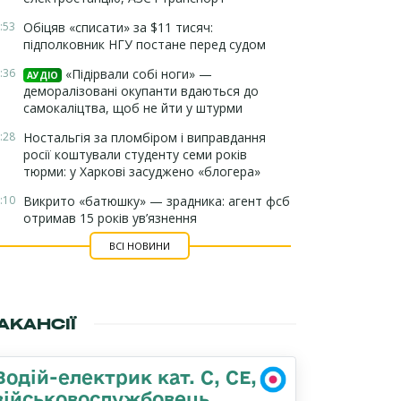
:53
Обіцяв «списати» за $11 тисяч:
підполковник НГУ постане перед судом
:36
«Підірвали собі ноги» —
АУДІО
деморалізовані окупанти вдаються до
самокаліцтва, щоб не йти у штурми
:28
Ностальгія за пломбіром і виправдання
росії коштували студенту семи років
тюрми: у Харкові засуджено «блогера»
:10
Викрито «батюшку» — зрадника: агент фсб
отримав 15 років ув’язнення
ВСІ НОВИНИ
АКАНСІЇ
Водій-електрик кат. С, СЕ,
військовослужбовець