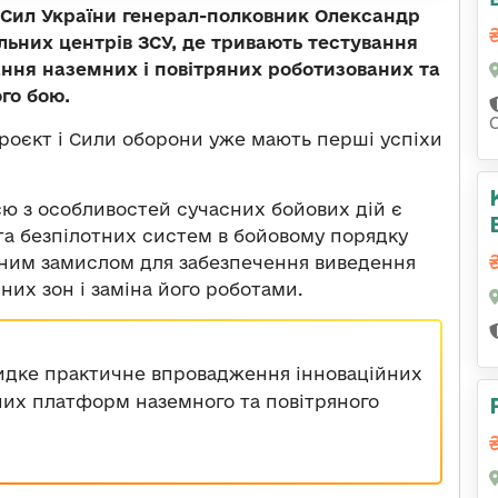
Сил України генерал-полковник Олександр
ьних центрів ЗСУ, де тривають тестування
ння наземних і повітряних роботизованих та
ого бою.
С
проєкт і Сили оборони уже мають перші успіхи
єю з особливостей сучасних бойових дій є
та безпілотних систем в бойовому порядку
диним замислом для забезпечення виведення
них зон і заміна його роботами.
дке практичне впровадження інноваційних
них платформ наземного та повітряного