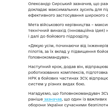
Олександр Сирський зазначив, що ра
докладає максимальних зусиль для п
ефективного застосування широкого 
Мета військового керівництва – макс
технічний винахід (інноваційна ідея) 
і далі до бойового підрозділу.
«
Дякую усім, починаючи від інженерів
пілотів, за їх вклад у підвищення бой
Головнокомандувач
.
Наступний крок, додав він, відпрацю
роботизованих комплексів, підготовка
НРК в бойових частинах ЗСУ, відпрацю
систем у різних видах бою.
Нагадуємо, що Головнокомандувач ЗС
раніше
зазначав
, що один із важливи
оборони України сучасними безпілот