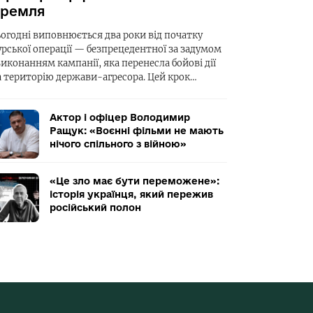
ремля
ьогодні виповнюється два роки від початку
урської операції — безпрецедентної за задумом
виконанням кампанії, яка перенесла бойові дії
а територію держави-агресора. Цей крок…
Актор і офіцер Володимир
Ращук: «Воєнні фільми не мають
нічого спільного з війною»
«Це зло має бути переможене»:
історія українця, який пережив
російський полон