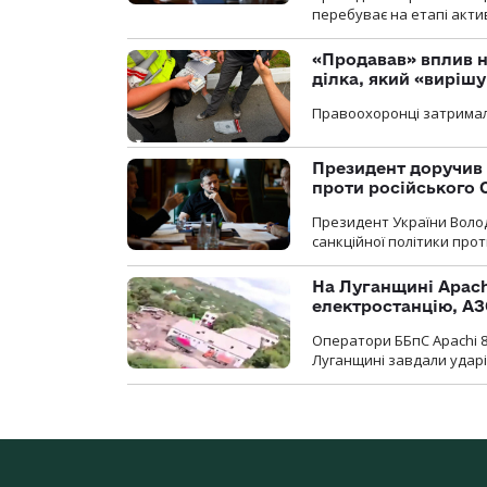
перебуває на етапі актив
«Продавав» вплив н
ділка, який «виріш
Правоохоронці затримал
Президент доручив 
проти російського
Президент України Воло
санкційної політики проти
На Луганщині Apach
електростанцію, АЗ
Оператори ББпС Apachi 8
Луганщині завдали ударів