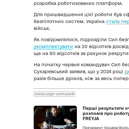
розробка роботизованих платформ.
Для пришвидшення цієї роботи був сф
безпілотних систем. Україна
стала пе
військ.
Як повідомлялося, підрозділи Сил бе
укомплектувати
на 20 відсотків досві
ще на 80 відсотків за рахунок рекрути
На початку червня командувач Сил бе
Сухаревський заявив, що у 2024 році
д
разів більше дронів, ніж за весь попер
ОЛЕКСАНДР СИРСЬКИЙ
Перші результати о
розповів про робот
FREYJA
Президент України Воло