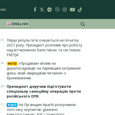
НАС
ENGLISH
:51
Перші результати очікуються на початку
2027 року: Президент розповів про роботу
над вітчизняною балістикою та системою
FREYJA
:41
«Продавав» вплив на
ФОТО
держпосадовців: на Харківщині затримали
ділка, який «вирішував питання» з
бронюванням
:25
Президент доручив підготувати
спеціальну санкційну операцію проти
російського ОПК
:11
На Луганщині Apachi розгромили
ВІДЕО
логістику окупантів: уражено
електростанцію, АЗС і транспорт