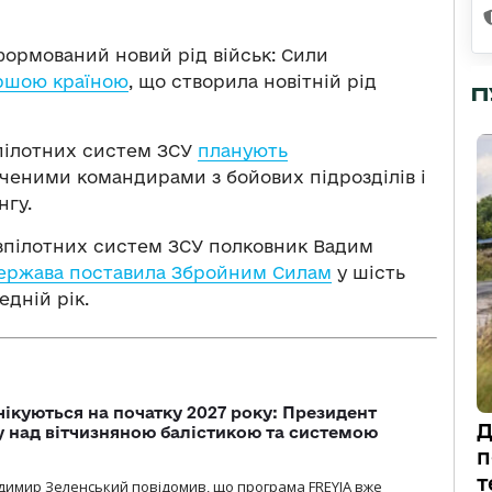
ормований новий рід військ: Сили
ршою країною
, що створила новітній рід
П
зпілотних систем ЗСУ
планують
дченими командирами з бойових підрозділів і
нгу.
зпілотних систем ЗСУ полковник Вадим
ержава поставила Збройним Силам
у шість
едній рік.
чікуються на початку 2027 року: Президент
Д
у над вітчизняною балістикою та системою
п
т
димир Зеленський повідомив, що програма FREYJA вже