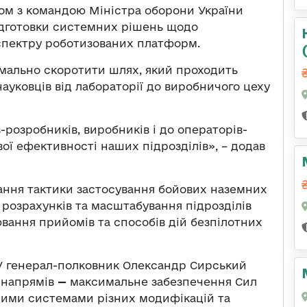
зом з командою
Міністра оборони України
ідготовки системних рішень щодо
спектру роботизованих платформ.
имально скоротити шлях, який проходить
науковців від лабораторії до виробничого цеху
-розробників, виробників і до операторів-
ової ефективності наших підрозділів
», – додав
вання тактики застосування бойових наземних
 розрахунків та масштабування підрозділів
вання прийомів та способів дій безпілотних
У генерал-полковник Олександр Сирський
х напрямів
—
максимальне забезпечення Сил
ними системами різних модифікацій та