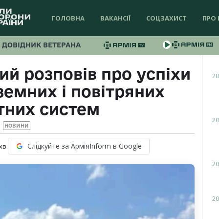
ГОЛОВНА
ВАКАНСІЇ
СОЦЗАХИСТ
ПРО 
ДОВІДНИК ВЕТЕРАНА
й розповів про успіхи
20
земних і повітряних
тних систем
20
НОВИНИ
Слідкуйте за АрміяInform в Google
хв.
20
20