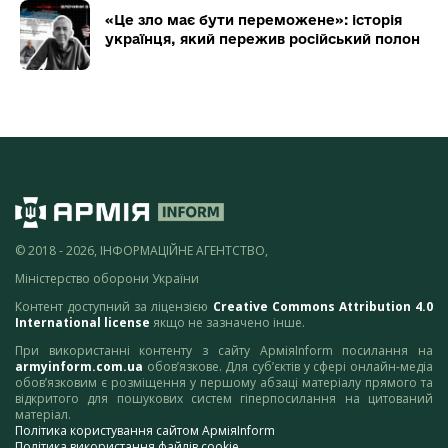
«Це зло має бути переможене»: історія
українця, який пережив російський полон
© 2018 - 2026, ІНФОРМАЦІЙНЕ АГЕНТСТВО,
Міністерство оборони України
Контент доступний за ліцензією
Creative Commons Attribution 4.0
International license
якщо не зазначено інше.
При використанні контенту з сайту АрміяInform посилання на
armyinform.com.ua
обов’язкове. Для суб’єктів у сфері онлайн-медіа
обов’язковим є розміщення у першому абзаці матеріалу прямого та
відкритого для пошукових систем гіперпосилання на цитований
матеріал.
Політика користування сайтом АрміяInform
Політика використання файлів cookie