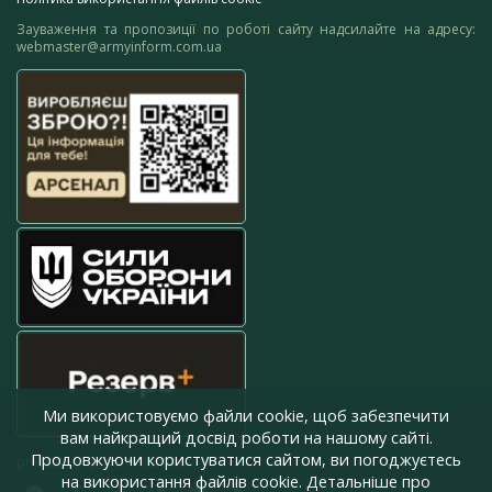
Зауваження та пропозиції по роботі сайту надсилайте на адресу:
webmaster@armyinform.com.ua
Ми використовуємо файли cookie, щоб забезпечити
вам найкращий досвід роботи на нашому сайті.
Продовжуючи користуватися сайтом, ви погоджуєтесь
press@armyinform.com.ua
на використання файлів cookie. Детальніше про