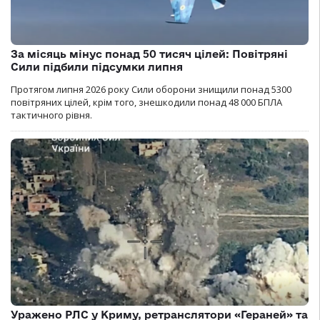
За місяць мінус понад 50 тисяч цілей: Повітряні
Сили підбили підсумки липня
Протягом липня 2026 року Cили оборони знищили понад 5300
повітряних цілей, крім того, знешкодили понад 48 000 БПЛА
тактичного рівня.
Уражено РЛС у Криму, ретранслятори «Гераней» та