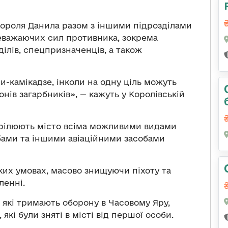
 короля Данила разом з іншими підрозділами
важаючих сил противника, зокрема
ілів, спецпризначенців, а також
-камікадзе, інколи на одну ціль можуть
нів загарбників», — кажуть у Королівській
трілюють місто всіма можливими видами
бами та іншими авіаційними засобами
ких умовах, масово знищуючи піхоту та
ленні.
 які тримають оборону в Часовому Яру,
, які були зняті в місті від першої особи.