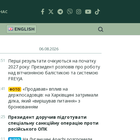
НАС
ENGLISH
06.08.2026
:51
Перші результати очікуються на початку
2027 року: Президент розповів про роботу
над вітчизняною балістикою та системою
FREYJA
:41
«Продавав» вплив на
ФОТО
держпосадовців: на Харківщині затримали
ділка, який «вирішував питання» з
бронюванням
:25
Президент доручив підготувати
спеціальну санкційну операцію проти
російського ОПК
:11
На Луганщині Apachi розгромили
ВІДЕО