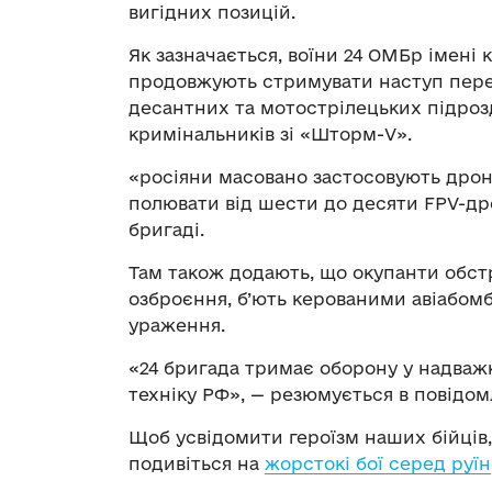
вигідних позицій.
Як зазначається, воїни 24 ОМБр імені
продовжують стримувати наступ пере
десантних та мотострілецьких підрозд
кримінальників зі «Шторм-V».
«росіяни масовано застосовують дрони
полювати від шести до десяти FPV-дро
бригаді.
Там також додають, що окупанти обс
озброєння, б’ють керованими авіабом
ураження.
«24 бригада тримає оборону у надваж
техніку РФ», — резюмується в повідом
Щоб усвідомити героїзм наших бійців,
подивіться на
жорстокі бої серед руїн