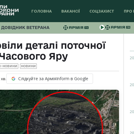
ГОЛОВНА
ВАКАНСІЇ
СОЦЗАХИСТ
ПРО 
ДОВІДНИК ВЕТЕРАНА
віли деталі поточної
Часового Яру
20
І НОВИНИ
НОВИНИ
Слідкуйте за АрміяInform в Google
хв.
20
20
20