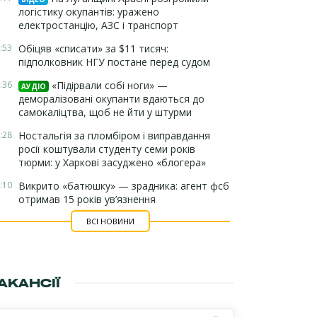
логістику окупантів: уражено
електростанцію, АЗС і транспорт
:53
Обіцяв «списати» за $11 тисяч:
підполковник НГУ постане перед судом
:36
«Підірвали собі ноги» —
АУДІО
деморалізовані окупанти вдаються до
самокаліцтва, щоб не йти у штурми
:28
Ностальгія за пломбіром і виправдання
росії коштували студенту семи років
тюрми: у Харкові засуджено «блогера»
:10
Викрито «батюшку» — зрадника: агент фсб
отримав 15 років ув’язнення
ВСІ НОВИНИ
АКАНСІЇ