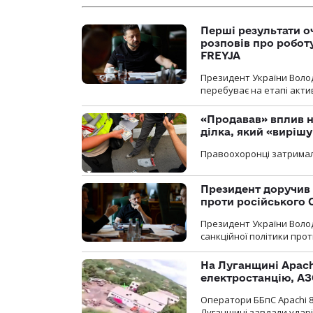
Перші результати о
розповів про робот
FREYJA
Президент України Воло
перебуває на етапі актив
«Продавав» вплив н
ділка, який «виріш
Правоохоронці затримал
Президент доручив 
проти російського
Президент України Воло
санкційної політики проти
На Луганщині Apach
електростанцію, АЗ
Оператори ББпС Apachi 8
Луганщині завдали ударів