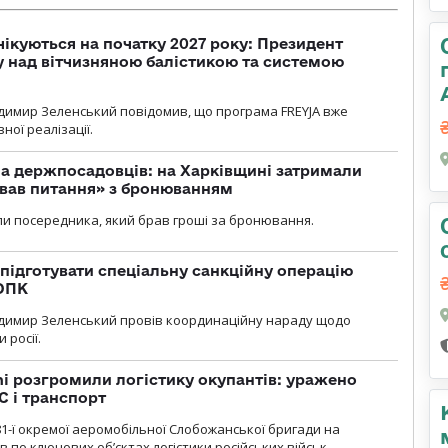
чікуються на початку 2027 року: Президент
у над вітчизняною балістикою та системою
димир Зеленський повідомив, що програма FREYJA вже
ної реалізації.
а держпосадовців: на Харківщині затримали
ував питання» з бронюванням
и посередника, який брав гроші за бронювання.
підготувати спеціальну санкційну операцію
 ОПК
димир Зеленський провів координаційну нараду щодо
 росії.
i розгромили логістику окупантів: уражено
С і транспорт
1-ї окремої аеромобільної Слобожанської бригади на
 по ключових об’єктах логістики російських військ.