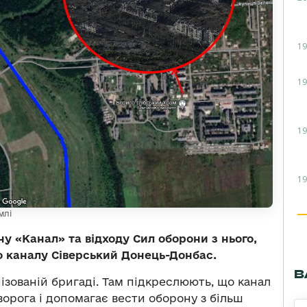
19
19
19
19
млі
у «Канал» та відходу Сил оборони з нього,
по каналу Сіверський Донець-Донбас.
В
ізованій бригаді. Там підкреслюють, що канал
рога і допомагає вести оборону з більш