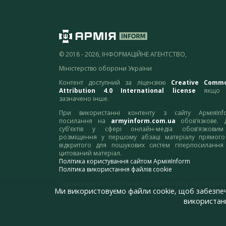
© 2018 - 2026, ІНФОРМАЦІЙНЕ АГЕНТСТВО,
Міністерство оборони України
Контент доступний за ліцензією
Creative Comm
Attribution 4.0 International license
якщо 
зазначено інше.
При використанні контенту з сайту АрміяInf
посилання на
armyinform.com.ua
обов’язкове. 
суб’єктів у сфері онлайн-медіа обов’язкови
розміщення у першому абзаці матеріалу прямого
відкритого для пошукових систем гіперпосилання
цитований матеріал.
Політика користування сайтом АрміяInform
Політика використання файлів cookie
Зауваження та пропозиції по роботі сайту надсилайте
Ми використовуємо файли cookie, щоб забезпе
адресу:
webmaster@armyinform.com.ua
використанн