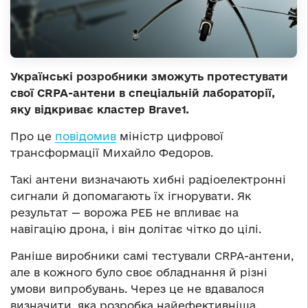
Українські розробники зможуть протестувати
свої CRPA-антени в спеціальній лабораторії,
яку відкриває кластер Brave1.
Про це
повідомив
міністр цифрової
трансформації Михайло Федоров.
Такі антени визначають хибні радіоелектронні
сигнали й допомагають їх ігнорувати. Як
результат — ворожа РЕБ не впливає на
навігацію дрона, і він долітає чітко до цілі.
Раніше виробники самі тестували CRPA-антени,
але в кожного було своє обладнання й різні
умови випробувань. Через це не вдавалося
визначити, яка розробка найефективніша.