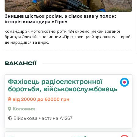
Знищив шістьох росіян, а сімох взяв у полон:
історія командира «Гіря»
Командир 3-ї мотопіхотної роти 43-ї окремої механізованої
бригади Олексій із позивним «Гіря» захищає Харківщину — край,
де народився та виріс.
ВАКАНСІЇ
Фахівець радіоелектронної
боротьби, військовослужбовець
від 20000 до 60000 грн
Коломия
Військова частина А1267