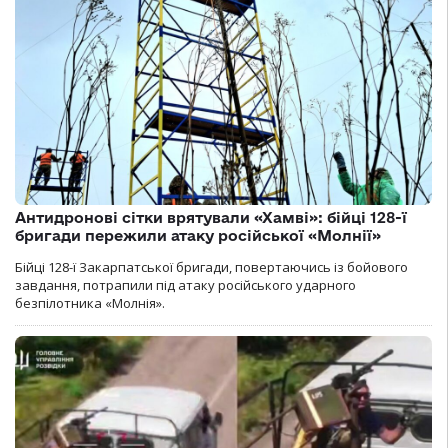
Антидронові сітки врятували «Хамві»: бійці 128-ї
бригади пережили атаку російської «Молнії»
Бійці 128-ї Закарпатської бригади, повертаючись із бойового
завдання, потрапили під атаку російського ударного
безпілотника «Молнія».