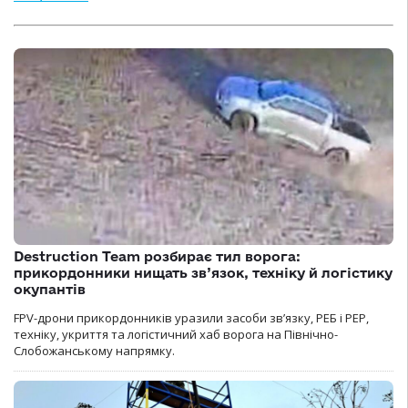
Destruction Team розбирає тил ворога:
прикордонники нищать зв’язок, техніку й логістику
окупантів
FPV-дрони прикордонників уразили засоби зв’язку, РЕБ і РЕР,
техніку, укриття та логістичний хаб ворога на Північно-
Слобожанському напрямку.