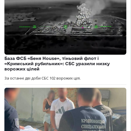
База ФСБ «Беня House», тіньовий флот і
«Кримський рубильник»: СБС уразили низку
ворожих цілей
За останні дві доби СБС 102 ворожих цілі.