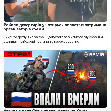
Робили дезертирів у чотирьох областях: затримано
організаторів схеми
Викрито групу, яка за гроші допомагала військовослужбовцям
залишати військові частини та переховуватися.
Атака на порт Ялти, горить траса на Крим,