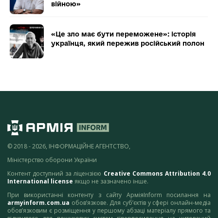
війною»
«Це зло має бути переможене»: історія
українця, який пережив російський полон
© 2018 - 2026, ІНФОРМАЦІЙНЕ АГЕНТСТВО,
Міністерство оборони України
Контент доступний за ліцензією
Creative Commons Attribution 4.0
International license
якщо не зазначено інше.
При використанні контенту з сайту АрміяInform посилання на
armyinform.com.ua
обов’язкове. Для суб’єктів у сфері онлайн-медіа
обов’язковим є розміщення у першому абзаці матеріалу прямого та