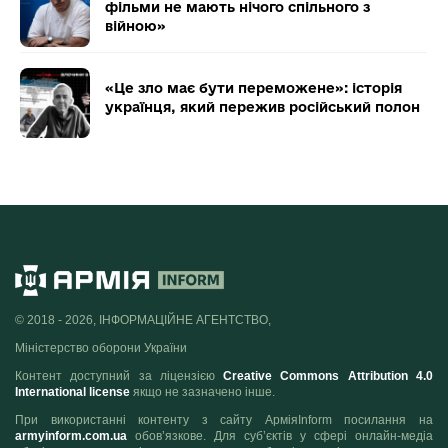
фільми не мають нічого спільного з
війною»
«Це зло має бути переможене»: історія
українця, який пережив російський полон
© 2018 - 2026, ІНФОРМАЦІЙНЕ АГЕНТСТВО,
Міністерство оборони України
Контент доступний за ліцензією
Creative Commons Attribution 4.0
International license
якщо не зазначено інше.
При використанні контенту з сайту АрміяInform посилання на
armyinform.com.ua
обов’язкове. Для суб’єктів у сфері онлайн-медіа