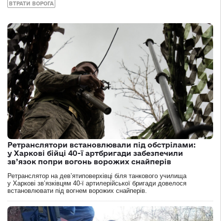
ВТРАТИ ВОРОГА
Ретранслятори встановлювали під обстрілами:
у Харкові бійці 40-ї артбригади забезпечили
зв’язок попри вогонь ворожих снайперів
Ретранслятор на дев’ятиповерхівці біля танкового училища
у Харкові зв’язківцям 40-ї артилерійської бригади довелося
встановлювати під вогнем ворожих снайперів.