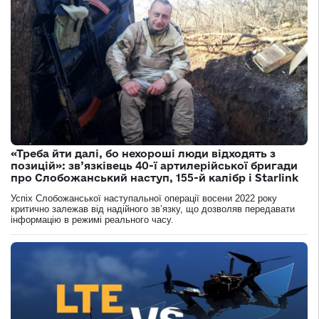
«Треба йти далі, бо нехороші люди відходять з
позицій»: зв’язківець 40-ї артилерійської бригади
про Слобожанський наступ, 155-й калібр і Starlink
Успіх Слобожанської наступальної операції восени 2022 року
критично залежав від надійного зв’язку, що дозволяв передавати
інформацію в режимі реального часу.