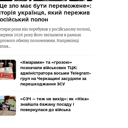
Це зло має бути переможене»:
сторія українця, який пережив
осійський полон
отири роки він перебував у російському полоні,
 червня 2026 року його звільнили в рамках
ергового обміну полоненими. Наприкінці
ипня…
«Хмарами» та «грозою»
позначали військових ТЦК:
адміністратора восьми Telegram-
груп на Черкащині засудили за
перешкоджання ЗСУ
«СЗЧ — теж не вихід»: як «Ніка»
знайшла бажану посаду і
повернулася до війська