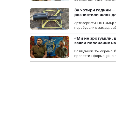
За чотири години — 
розчистили шлях д
Артилеристи 110-ї ОМБр з
перебували в засідці, з
«Ми не зрозуміли, 
взяли полонених н
Розвідники 36-ї окремої 
провести інформаційно-п