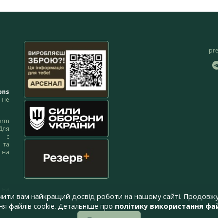
pr
ons
не
orm
Для
м є
 та
 на
 на
чити вам найкращий досвід роботи на нашому сайті. Продовжу
я файлів cookie. Детальніше про
політику використання фай