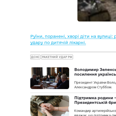
Руїни, поранені, хворі діти на вулиці
удару по дитячій лікарні.
ДСНС
РАКЕТНИЙ УДАР РФ
Володимир Зеленсь
посилення українс
Президент України Воло
Александром Стуббом.
Підтримка родини —
Президентській бриг
Командир артилерійсько
вважає, що підтримка сі