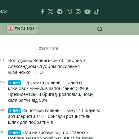
НАС
ENGLISH
05.08.2026
:10
Володимир Зеленський обговорив з
Александром Стуббом посилення
української ППО
:59
Підтримка родини — один із
ВІДЕО
ключових чинників запобігання СЗЧ: в
Президентській бригаді розповіли, чому
сім’я рятує від СЗЧ
:48
За чотири години — мінус 11 ждунів:
ВІДЕО
артилеристи 110-ї бригади розчистили
шлях для побратимів
:41
«Ми не зрозуміли, що сталося»:
ВІДЕО
морпіхи зірвали російську ІПСО та взяли