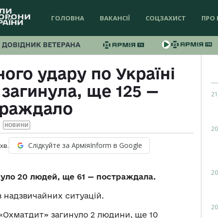
ГОЛОВНА
ВАКАНСІЇ
СОЦЗАХИСТ
ПРО 
ДОВІДНИК ВЕТЕРАНА
ого удару по Україні
загинула, ще 125 —
21
траждало
НОВИНИ
20
Слідкуйте за АрміяInform в Google
хв.
20
нуло 20 людей, ще 61 — постраждала.
 надзвичайних ситуацій.
20
і «Охматдит» загинуло 2 людини, ще 10