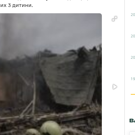
их 3 дитини.
20
20
20
19
В