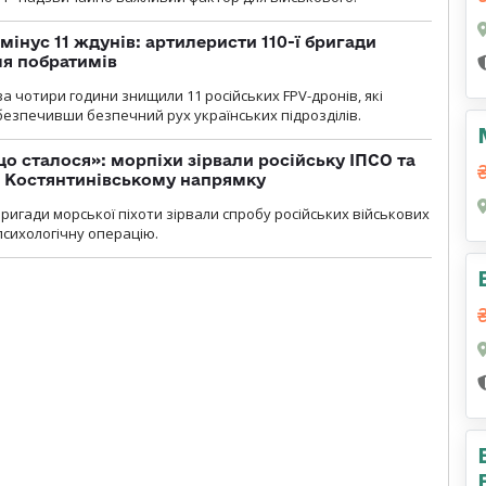
мінус 11 ждунів: артилеристи 110-ї бригади
ля побратимів
а чотири години знищили 11 російських FPV-дронів, які
абезпечивши безпечний рух українських підрозділів.
що сталося»: морпіхи зірвали російську ІПСО та
а Костянтинівському напрямку
бригади морської піхоти зірвали спробу російських військових
сихологічну операцію.