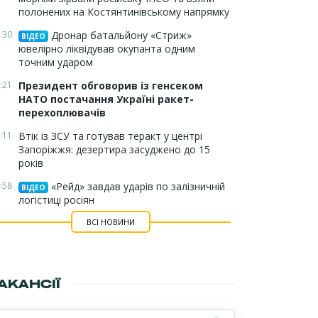
полонених на Костянтинівському напрямку
:30
Дронар батальйону «Стриж»
ВІДЕО
ювелірно ліквідував окупанта одним
точним ударом
:21
Президент обговорив із генсеком
НАТО постачання Україні ракет-
перехоплювачів
:11
Втік із ЗСУ та готував теракт у центрі
Запоріжжя: дезертира засуджено до 15
років
:58
«Рейд» завдав ударів по залізничній
ВІДЕО
логістиці росіян
ВСІ НОВИНИ
АКАНСІЇ