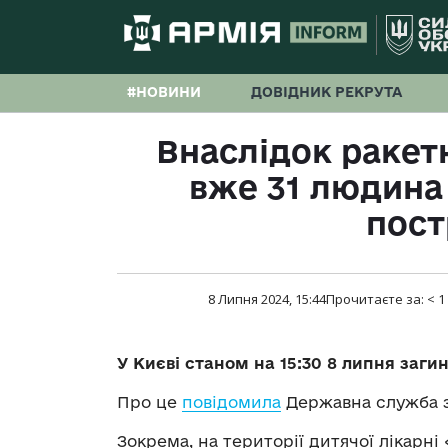
#НОВИНИ
ДОВІДНИК РЕКРУТА
Внаслідок ракетн
вже 31 людина 
пос
8 Липня 2024, 15:44
Прочитаєте за:
< 1
У Києві станом на 15:30 8 липня заги
Про це
повідомила
Державна служба з
Зокрема, на території дитячої лікарн