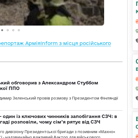
: репортаж АрміяInform з місця російського
кий обговорив з Александром Стуббом
ької ППО
димир Зеленський провів розмову з Президентом Фінляндії
 один із ключових чинників запобігання СЗЧ: в
аді розповіли, чому сім’я рятує від СЗЧ
го дивізіону Президентської бригади з позивним «Махно»
м'ї - надзвичайно важливий фактор для військового.