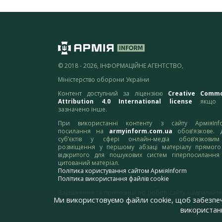
© 2018 - 2026, ІНФОРМАЦІЙНЕ АГЕНТСТВО,
Міністерство оборони України
Контент доступний за ліцензією
Creative Comm
Attribution 4.0 International license
якщо 
зазначено інше.
При використанні контенту з сайту АрміяInf
посилання на
armyinform.com.ua
обов’язкове. 
суб’єктів у сфері онлайн-медіа обов’язкови
розміщення у першому абзаці матеріалу прямого
відкритого для пошукових систем гіперпосилання
цитований матеріал.
Політика користування сайтом АрміяInform
Політика використання файлів cookie
Зауваження та пропозиції по роботі сайту надсилайте
Ми використовуємо файли cookie, щоб забезпе
адресу:
webmaster@armyinform.com.ua
використанн