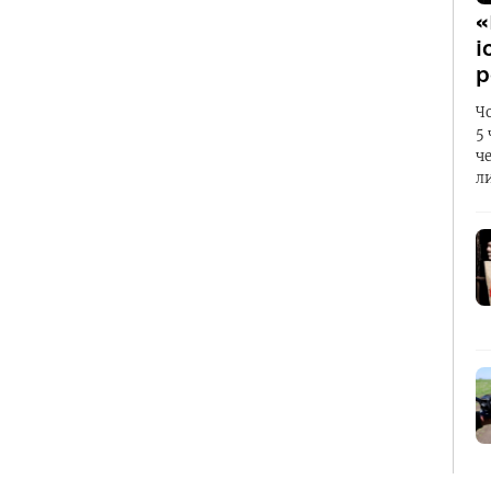
«
і
р
Ч
5
ч
л