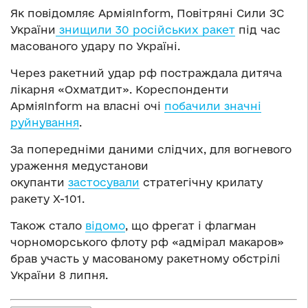
Як повідомляє АрміяInform, Повітряні Сили ЗС
України
знищили 30 російських ракет
під час
масованого удару по Україні.
Через ракетний удар рф постраждала дитяча
лікарня «Охматдит». Кореспонденти
АрміяInform на власні очі
побачили значні
руйнування
.
За попередніми даними слідчих, для вогневого
ураження медустанови
окупанти
застосували
стратегічну крилату
ракету Х-101.
Також стало
відомо
, що фрегат і флагман
чорноморського флоту рф «адмірал макаров»
брав участь у масованому ракетному обстрілі
України 8 липня.