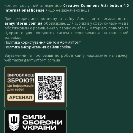
Контент доступний за ліцензією
Creative Commons Attribution 4.0
International license
якщо не зазначено інше.
При використанні контенту з сайту АрміяInform посилання на
armyinform.com.ua
обов’язкове. Для суб’єктів у сфері онлайн-медіа
обов’язковим є розміщення у першому абзаці матеріалу прямого та
відкритого для пошукових систем гіперпосилання на цитований
матеріал.
Політика користування сайтом АрміяInform
Політика використання файлів cookie
Зауваження та пропозиції по роботі сайту надсилайте на адресу:
webmaster@armyinform.com.ua