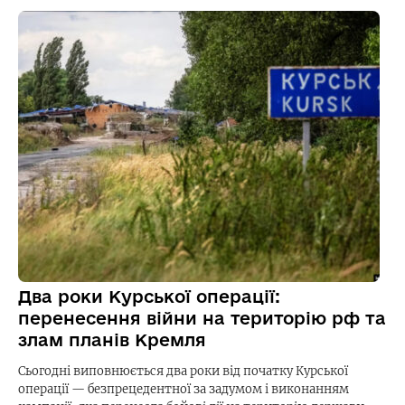
Два роки Курської операції:
перенесення війни на територію рф та
злам планів Кремля
Сьогодні виповнюється два роки від початку Курської
операції — безпрецедентної за задумом і виконанням