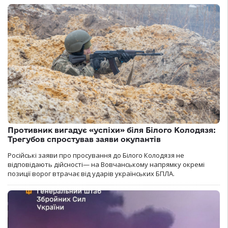
Противник вигадує «успіхи» біля Білого Колодязя:
Трегубов спростував заяви окупантів
Російські заяви про просування до Білого Колодязя не
відповідають дійсності— на Вовчанському напрямку окремі
позиції ворог втрачає від ударів українських БПЛА.