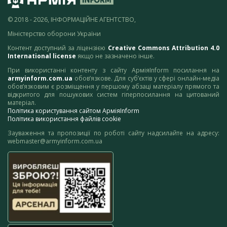
© 2018 - 2026, ІНФОРМАЦІЙНЕ АГЕНТСТВО,
Міністерство оборони України
Контент доступний за ліцензією
Creative Commons Attribution 4.0
International license
якщо не зазначено інше.
При використанні контенту з сайту АрміяInform посилання на
armyinform.com.ua
обов’язкове. Для суб’єктів у сфері онлайн-медіа
обов’язковим є розміщення у першому абзаці матеріалу прямого та
відкритого для пошукових систем гіперпосилання на цитований
матеріал.
Політика користування сайтом АрміяInform
Політика використання файлів cookie
Зауваження та пропозиції по роботі сайту надсилайте на адресу:
webmaster@armyinform.com.ua