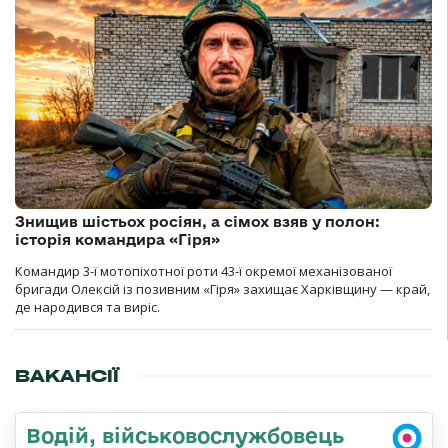
Знищив шістьох росіян, а сімох взяв у полон:
історія командира «Гіря»
Командир 3-ї мотопіхотної роти 43-ї окремої механізованої
бригади Олексій із позивним «Гіря» захищає Харківщину — край,
де народився та виріс.
ВАКАНСІЇ
Водій, військовослужбовець