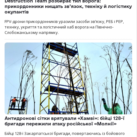
Destruction Team розбирає тил ворога:
прикордонники нищать зв’язок, техніку й логістику
окупантів
FPV-дрони прикордонників уразили засоби зв’язку, РЕБ і РЕР,
техніку, укриття та логістичний хаб ворога на Північно-
Слобожанському напрямку.
Антидронові сітки врятували «Хамві»: бійці 128-ї
бригади пережили атаку російської «Молнії»
Бійці 128-ї Закарпатської бригади, повертаючись із бойового