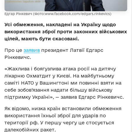
Едгар Рінкевич (Фото:www.facebook.com/edgars.rinkevics)
Усі обмеження, накладені на Україну щодо
використання зброї проти законних військових
цілей, мають бути скасовані.
Про це
заявив
президент Латвії Едгарс
Рінкевичс.
«Жахлива і боягузлива атака росії на дитячу
лікарню Охматдит у Києві. На майбутньому
саміті НАТО у Вашингтоні ми повинні взяти на
себе зобов’язання надати більшу військову
підтримку Україні», — заявив Едгарс Рінкевичс.
Як відомо, низка країн встановили обмеження
використання їхньої зброї для ударів по
території рф. У першу чергу це стосується
далекобійних ракет.