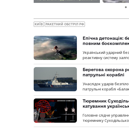
КИЇВ
РАКЕТНИЙ ОБСТРІЛ РФ
Епічна детонація: 
повним боєкомпле
Український ударний бе
реактивну систему залп
Берегова охорона р
патрульні кораблі
Унаслідок ударів безпіл
патрульні кораблі «Бала
Тюремник Суходільс
катування українсь
Головне слідче управлінн
тюремнику Суходільської