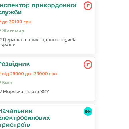
Інспектор прикордонної
служби
до 20100 грн
Житомир
Державна прикордонна служба
України
Розвідник
від 25000 до 125000 грн
Київ
Морська Піхота ЗСУ
Начальник
електросилових
пристроїв