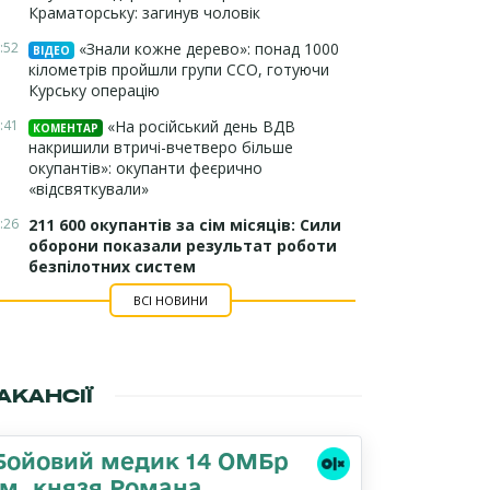
Краматорську: загинув чоловік
:52
«Знали кожне дерево»: понад 1000
ВІДЕО
кілометрів пройшли групи ССО, готуючи
Курську операцію
:41
«На російський день ВДВ
КОМЕНТАР
накришили втричі-вчетверо більше
окупантів»: окупанти феєрично
«відсвяткували»
:26
211 600 окупантів за сім місяців: Сили
оборони показали результат роботи
безпілотних систем
ВСІ НОВИНИ
АКАНСІЇ
Бойовий медик 14 ОМБр
ім. князя Романа