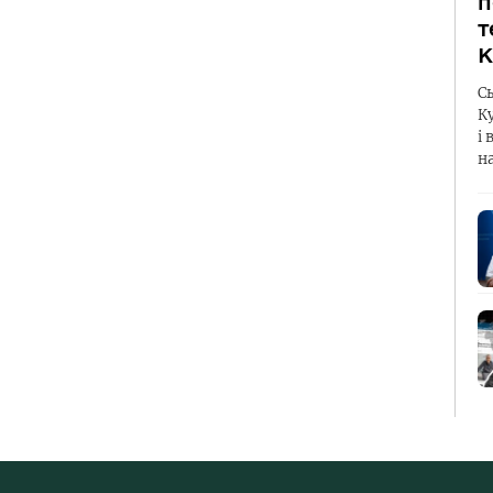
п
т
К
С
К
і 
н