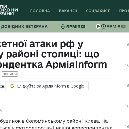
ГОЛОВНА
ВАКАНСІЇ
СОЦЗАХИСТ
ПРО 
ДОВІДНИК ВЕТЕРАНА
етної атаки рф у
16
 районі столиці: що
ондентка АрміяInform
16
НОВИНИ
16
Слідкуйте за АрміяInform в Google
хв.
16
.
будинок в Соломʼянському районі Києва. На
16
ивіться у фоторепортажі нашої кореспондентки