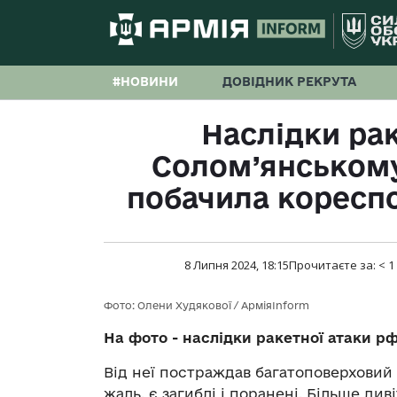
#НОВИНИ
ДОВІДНИК РЕКРУТА
Наслідки рак
Солом’янському
побачила коресп
8 Липня 2024, 18:15
Прочитаєте за:
< 1
Фото: Олени Худякової / АрміяInform
На фото - наслідки ракетної атаки рф
Від неї постраждав багатоповерховий 
жаль, є загиблі і поранені. Більше д