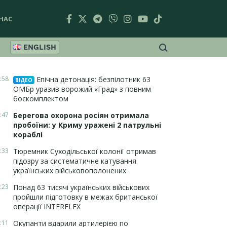
НАС
ENGLISH
:58
Епічна детонація: безпілотник 63
ВІДЕО
ОМБр уразив ворожий «Град» з повним
боєкомплектом
:47
Берегова охорона росіян отримала
пробоїни: у Криму уражені 2 патрульні
кораблі
:33
Тюремник Суходільської колонії отримав
підозру за систематичне катування
українських військовополонених
:23
Понад 63 тисячі українських військових
пройшли підготовку в межах британської
операції INTERFLEX
:11
Окупанти вдарили артилерією по