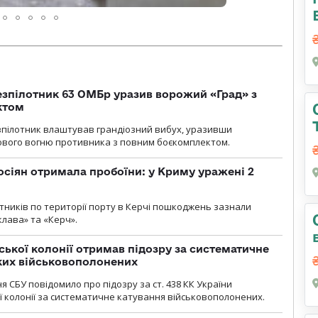
безпілотник 63 ОМБр уразив ворожий «Град» з
ктом
зпілотник влаштував грандіозний вибух, уразивши
ового вогню противника з повним боєкомплектом.
осіян отримала пробоїни: у Криму уражені 2
отників по території порту в Керчі пошкоджень зазнали
клава» та «Керч».
ької колонії отримав підозру за систематичне
ких військовополонених
я СБУ повідомило про підозру за ст. 438 КК України
 колонії за систематичне катування військовополонених.