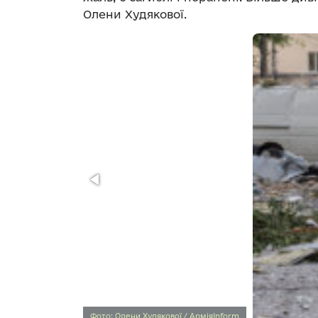
Олени Худякової.
Фото: Олени Худякової / АрміяInform