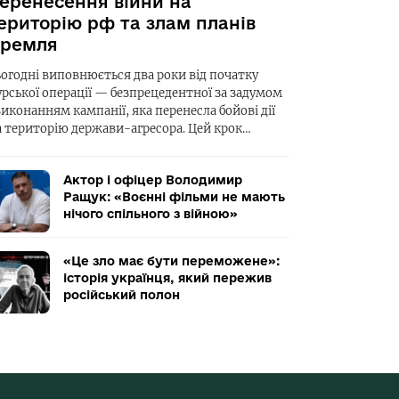
еренесення війни на
ериторію рф та злам планів
ремля
ьогодні виповнюється два роки від початку
урської операції — безпрецедентної за задумом
виконанням кампанії, яка перенесла бойові дії
а територію держави-агресора. Цей крок…
Актор і офіцер Володимир
Ращук: «Воєнні фільми не мають
нічого спільного з війною»
«Це зло має бути переможене»:
історія українця, який пережив
російський полон