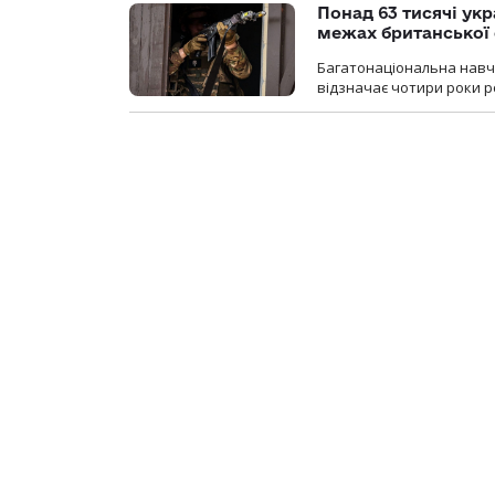
Понад 63 тисячі ук
межах британської 
Багатонаціональна навча
відзначає чотири роки ро