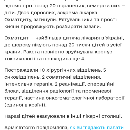
відомо про понад 20 поранених, семеро з них —
діти. Двоє дорослих, зокрема лікарка
Охматдиту, загинули. Рятувальники та прості
кияни продовжують розбирати завали.
Охматдит — найбільша дитяча лікарня в Україні,
де щороку лікують понад 20 тисяч дітей з усієї
країни. Ракета повністю зруйнувала корпус
токсикології та пошкодила ще 4.
Постраждали 10 хірургічних відділень, 5
онковідділень, 2 соматичні відділення,
інтенсивна терапія, 2 реанімації, операційні
блоки, відділення радіології та променевої
терапії, частина онкогематологічної лабораторії
(єдиної в країні).
Наразі дітей евакуювали в інші лікарні столиці.
АрміяInform повідомляла,
як виглядають палати