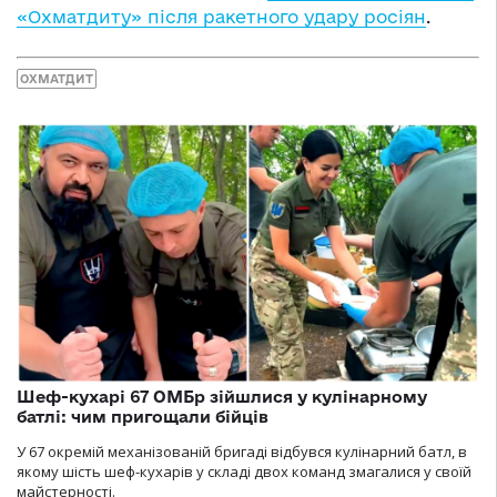
«Охматдиту» після ракетного удару росіян
.
ОХМАТДИТ
Шеф-кухарі 67 ОМБр зійшлися у кулінарному
батлі: чим пригощали бійців
У 67 окремій механізованій бригаді відбувся кулінарний батл, в
якому шість шеф-кухарів у складі двох команд змагалися у своїй
майстерності.