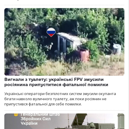
Вигнали з туалету: українські FPV змусили
росіянина припуститися фатальної помилки
Українські оператори безпілотних систем змусили окупанта
бігати навколо вуличного туалету, аж поки росіянин не
припустився фатальної для себе помилки.