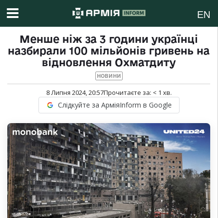
EN
Менше ніж за 3 години українці
назбирали 100 мільйонів гривень на
відновлення Охматдиту
НОВИНИ
8 Липня 2024, 20:57
Прочитаєте за:
< 1
хв.
Слідкуйте за АрміяInform в Google