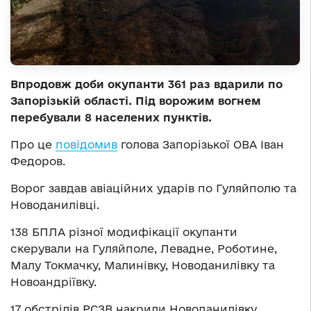
Впродовж доби окупанти 361 раз вдарили по
Запорізькій області. Під ворожим вогнем
перебували 8 населених пунктів.
Про це
повідомив
голова Запорізької ОВА Іван
Федоров.
Ворог завдав авіаційних ударів по Гуляйполю та
Новоданилівці.
138 БПЛА різної модифікації окупанти
скерували на Гуляйполе, Левадне, Роботине,
Малу Токмачку, Малинівку, Новоданилівку та
Новоандріївку.
17 обстрілів РСЗВ накрили Новоданилівку,