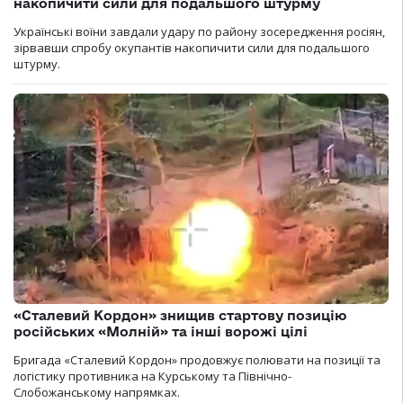
накопичити сили для подальшого штурму
Українські воїни завдали удару по району зосередження росіян,
зірвавши спробу окупантів накопичити сили для подальшого
штурму.
«Сталевий Кордон» знищив стартову позицію
російських «Молній» та інші ворожі цілі
Бригада «Сталевий Кордон» продовжує полювати на позиції та
логістику противника на Курському та Північно-
Слобожанському напрямках.