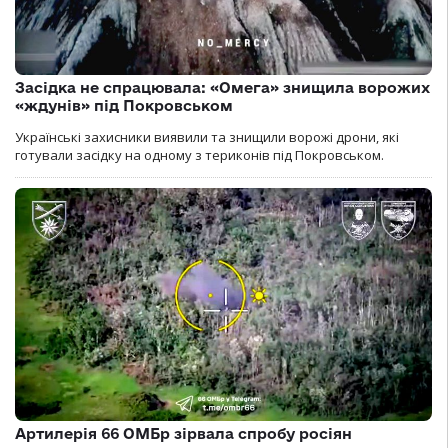
Засідка не спрацювала: «Омега» знищила ворожих
«ждунів» під Покровськом
Українські захисники виявили та знищили ворожі дрони, які
готували засідку на одному з териконів під Покровськом.
Артилерія 66 ОМБр зірвала спробу росіян