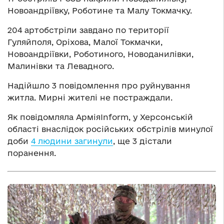
Новоандріївку, Роботине та Малу Токмачку.
204 артобстріли завдано по території
Гуляйполя, Оріхова, Малої Токмачки,
Новоандріївки, Роботиного, Новоданилівки,
Малинівки та Левадного.
Надійшло 3 повідомлення про руйнування
житла. Мирні жителі не постраждали.
Як повідомляла АрміяInform, у Херсонській
області внаслідок російських обстрілів минулої
доби
4 людини загинули
, ще 3 дістали
поранення.