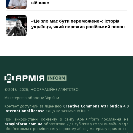
війною»
«Це зло має бути переможене»: історія
українця, який пережив російський полон
© 2018 - 2026, ІНФОРМАЦІЙНЕ АГЕНТСТВО,
Міністерство оборони України
Контент доступний за ліцензією
Creative Commons Attribution 4.0
International license
якщо не зазначено інше.
При використанні контенту з сайту АрміяInform посилання на
armyinform.com.ua
обов’язкове. Для суб’єктів у сфері онлайн-медіа
обов’язковим є розміщення у першому абзаці матеріалу прямого та