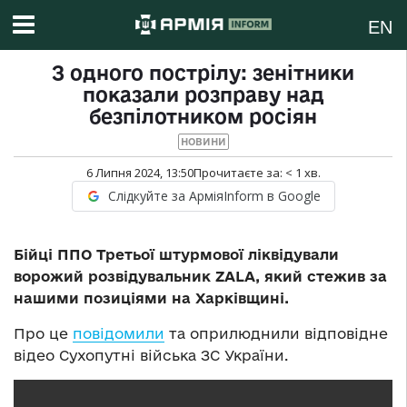
EN
З одного пострілу: зенітники
показали розправу над
безпілотником росіян
НОВИНИ
6 Липня 2024, 13:50
Прочитаєте за:
< 1
хв.
Слідкуйте за АрміяInform в Google
Бійці ППО Третьої штурмової ліквідували
ворожий розвідувальник ZALA, який стежив за
нашими позиціями на Харківщині.
Про це
повідомили
та оприлюднили відповідне
відео Сухопутні війська ЗС України.