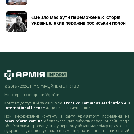
«Це зло має бути переможене»: історія
українця, який пережив російський полон
© 2018 - 2026, ІНФОРМАЦІЙНЕ АГЕНТСТВО,
Міністерство оборони України
Контент доступний за ліцензією
Creative Commons Attribution 4.0
International license
якщо не зазначено інше.
При використанні контенту з сайту АрміяInform посилання на
armyinform.com.ua
обов’язкове. Для суб’єктів у сфері онлайн-медіа
обов’язковим є розміщення у першому абзаці матеріалу прямого та
відкритого для пошукових систем гіперпосилання на цитований