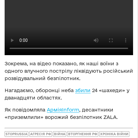
Зокрема, на відео показано, як наші воїни з
одного влучного пострілу ліквідують російський
розвідувальний безпілотник.
Нагадаємо, оборонці неба
збили
24 «шахеди» у
дванадцяти областях.
Як повідомляла
АрміяInform
, десантники
«приземлили» ворожий безпілотник ZALA.
STOPRUSSIA
АГРЕСІЯ РФ
ВІЙНА
ВТОРГНЕННЯ РФ
ХРОНІКА ВІЙНИ