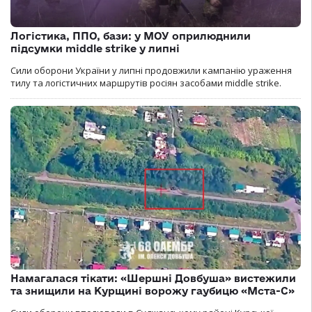
Логістика, ППО, бази: у МОУ оприлюднили
підсумки middle strike у липні
Сили оборони України у липні продовжили кампанію ураження
тилу та логістичних маршрутів росіян засобами middle strike.
Намагалася тікати: «Шершні Довбуша» вистежили
та знищили на Курщині ворожу гаубицю «Мста-С»