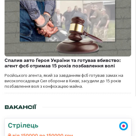
Спалив авто Героя України та готував вбивство:
агент фсб отримав 15 років позбавлення волі
Російського агента, який за завданням фсб готував замах на
високопосадовця Сил оборони в Києві, засудили до 15 років
позбавлення волі з конфіскацією майна.
ВАКАНСІЇ
Стрілець
від 150000 до 150000 грн