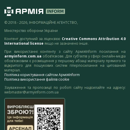
© 2018 - 2026, ІНФОРМАЦІЙНЕ АГЕНТСТВО,
Міністерство оборони України
Контент доступний за ліцензією
Creative Commons Attribution 4.0
International license
якщо не зазначено інше.
При використанні контенту з сайту АрміяInform посилання на
armyinform.com.ua
обов’язкове. Для суб’єктів у сфері онлайн-медіа
обов’язковим є розміщення у першому абзаці матеріалу прямого та
відкритого для пошукових систем гіперпосилання на цитований
матеріал.
Політика користування сайтом АрміяInform
Політика використання файлів cookie
Зауваження та пропозиції по роботі сайту надсилайте на адресу:
webmaster@armyinform.com.ua