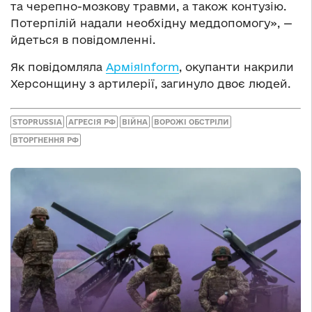
та черепно-мозкову травми, а також контузію.
Потерпілій надали необхідну меддопомогу», —
йдеться в повідомленні.
Як повідомляла
АрміяInform
, окупанти накрили
Херсонщину з артилерії, загинуло двоє людей.
STOPRUSSIA
АГРЕСІЯ РФ
ВІЙНА
ВОРОЖІ ОБСТРІЛИ
ВТОРГНЕННЯ РФ