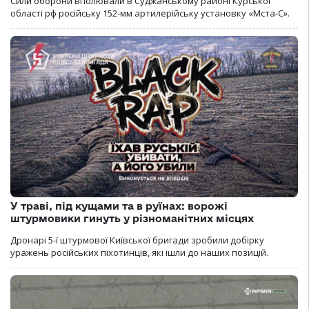
Сили оборони вполювали в Суджанському районі Курської
області рф російську 152-мм артилерійську установку «Мста-С».
У траві, під кущами та в руїнах: ворожі
штурмовики гинуть у різноманітних місцях
Дронарі 5-ї штурмової Київської бригади зробили добірку
уражень російських піхотинців, які ішли до наших позицій.