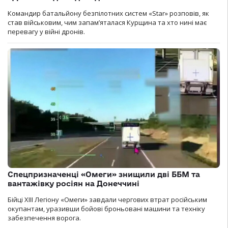
Командир батальйону безпілотних систем «Star» розповів, як
став військовим, чим запам’яталася Курщина та хто нині має
перевагу у війні дронів.
Спецпризначенці «Омеги» знищили дві ББМ та
вантажівку росіян на Донеччині
Бійці ХІІІ Легіону «Омеги» завдали чергових втрат російським
окупантам, уразивши бойові броньовані машини та техніку
забезпечення ворога.