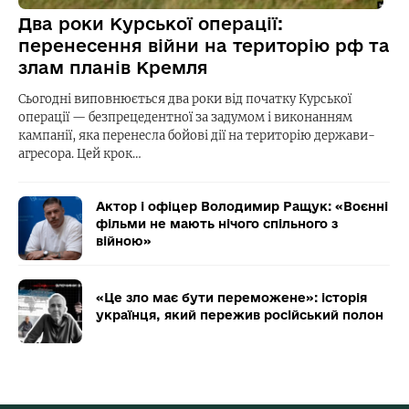
Два роки Курської операції:
перенесення війни на територію рф та
злам планів Кремля
Сьогодні виповнюється два роки від початку Курської
операції — безпрецедентної за задумом і виконанням
кампанії, яка перенесла бойові дії на територію держави-
агресора. Цей крок…
Актор і офіцер Володимир Ращук: «Воєнні
фільми не мають нічого спільного з
війною»
«Це зло має бути переможене»: історія
українця, який пережив російський полон