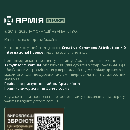
© 2018 - 2026, ІНФОРМАЦІЙНЕ АГЕНТСТВО,
Міністерство оборони України
Контент доступний за ліцензією
Creative Commons Attribution 4.0
International license
якщо не зазначено інше.
При використанні контенту з сайту АрміяInform посилання на
armyinform.com.ua
обов’язкове. Для суб’єктів у сфері онлайн-медіа
обов’язковим є розміщення у першому абзаці матеріалу прямого та
відкритого для пошукових систем гіперпосилання на цитований
матеріал.
Політика користування сайтом АрміяInform
Політика використання файлів cookie
Зауваження та пропозиції по роботі сайту надсилайте на адресу:
webmaster@armyinform.com.ua