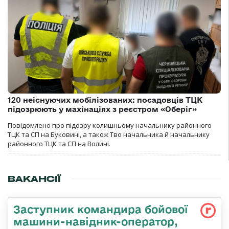
120 неіснуючих мобілізованих: посадовців ТЦК
підозрюють у махінаціях з реєстром «Оберіг»
Повідомлено про підозру колишньому начальнику районного
ТЦК та СП на Буковині, а також Тво начальника й начальнику
районного ТЦК та СП на Волині.
ВАКАНСІЇ
Заступник командиpа бойової
машини-навідник-оператор,