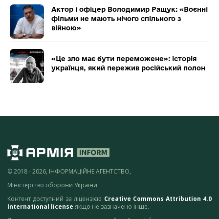
Актор і офіцер Володимир Ращук: «Воєнні
фільми не мають нічого спільного з
війною»
«Це зло має бути переможене»: історія
українця, який пережив російський полон
© 2018 - 2026, ІНФОРМАЦІЙНЕ АГЕНТСТВО,
Міністерство оборони України
Контент доступний за ліцензією
Creative Commons Attribution 4.0
International license
якщо не зазначено інше.