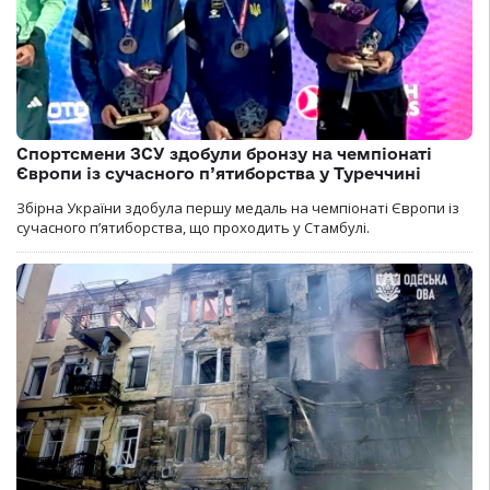
Спортсмени ЗСУ здобули бронзу на чемпіонаті
Європи із сучасного п’ятиборства у Туреччині
Збірна України здобула першу медаль на чемпіонаті Європи із
сучасного п’ятиборства, що проходить у Стамбулі.