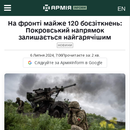
EN
На фронті майже 120 боєзіткнень:
Покровський напрямок
залишається найгарячішим
НОВИНИ
6 Липня 2024, 7:06
Прочитаєте за:
2
хв.
Слідкуйте за АрміяInform в Google