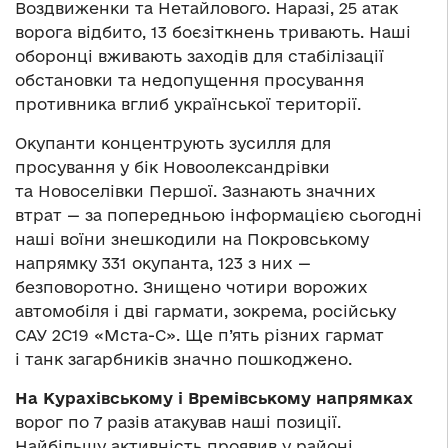
Воздвиженки та Нетайлового. Наразі, 25 атак
ворога відбито, 13 боєзіткнень тривають. Наші
оборонці вживають заходів для стабілізації
обстановки та недопущення просування
противника вглиб української території.
Окупанти концентрують зусилля для
просування у бік Новоолександрівки
та Новоселівки Першої. Зазнають значних
втрат — за попередньою інформацією сьогодні
наші воїни знешкодили на Покровському
напрямку 331 окупанта, 123 з них —
безповоротно. Знищено чотири ворожих
автомобіля і дві гармати, зокрема, російську
САУ 2С19 «Мста-С». Ще п’ять різних гармат
і танк загарбників значно пошкоджено.
На Курахівському і Времівському напрямках
ворог по 7 разів атакував наші позиції.
Найбільшу активність проявив у районі