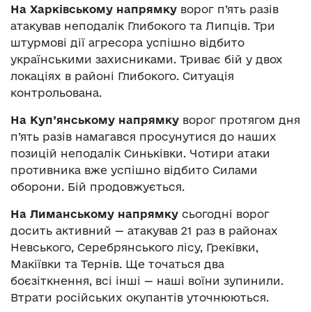
На Харківському напрямку
ворог п’ять разів
атакував неподалік Глибокого та Липців. Три
штурмові дії агресора успішно відбито
українськими захисниками. Триває бій у двох
локаціях в районі Глибокого. Ситуація
контрольована.
На Куп’янському напрямку
ворог протягом дня
п’ять разів намагався просунутися до наших
позицій неподалік Синьківки. Чотири атаки
противника вже успішно відбито Силами
оборони. Бій продовжується.
На Лиманському напрямку
сьогодні ворог
досить активний — атакував 21 раз в районах
Невського, Серебрянського лісу, Греківки,
Макіївки та Тернів. Ще точаться два
боєзіткнення, всі інші — наші воїни зупинили.
Втрати російських окупантів уточнюються.