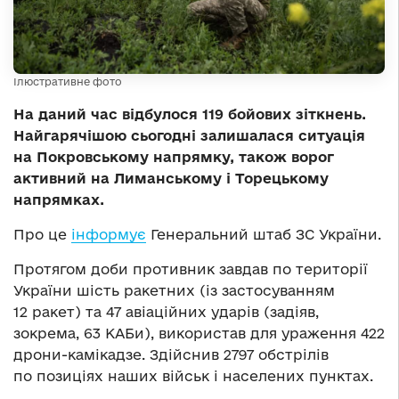
Ілюстративне фото
На даний час відбулося 119 бойових зіткнень.
Найгарячішою сьогодні залишалася ситуація
на Покровському напрямку, також ворог
активний на Лиманському і Торецькому
напрямках.
Про це
інформує
Генеральний штаб ЗС України.
Протягом доби противник завдав по території
України шість ракетних (із застосуванням
12 ракет) та 47 авіаційних ударів (задіяв,
зокрема, 63 КАБи), використав для ураження 422
дрони-камікадзе. Здійснив 2797 обстрілів
по позиціях наших військ і населених пунктах.