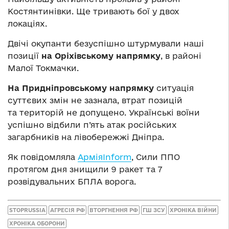
Костянтинівки. Ще тривають бої у двох
локаціях.
Двічі окупанти безуспішно штурмували наші
позиції
на Оріхівському напрямку
, в районі
Малої Токмачки.
На Придніпровському напрямку
ситуація
суттєвих змін не зазнала, втрат позицій
та територій не допущено. Українські воїни
успішно відбили п’ять атак російських
загарбників на лівобережжі Дніпра.
Як повідомляла
АрміяInform
, Сили ППО
протягом дня знищили 9 ракет та 7
розвідувальних БПЛА ворога.
STOPRUSSIA
АГРЕСІЯ РФ
ВТОРГНЕННЯ РФ
ГШ ЗСУ
ХРОНІКА ВІЙНИ
ХРОНІКА ОБОРОНИ