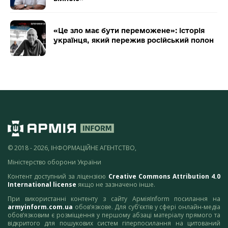
«Це зло має бути переможене»: історія
українця, який пережив російський полон
© 2018 - 2026, ІНФОРМАЦІЙНЕ АГЕНТСТВО,
Міністерство оборони України
Контент доступний за ліцензією
Creative Commons Attribution 4.0
International license
якщо не зазначено інше.
При використанні контенту з сайту АрміяInform посилання на
armyinform.com.ua
обов’язкове. Для суб’єктів у сфері онлайн-медіа
обов’язковим є розміщення у першому абзаці матеріалу прямого та
відкритого для пошукових систем гіперпосилання на цитований