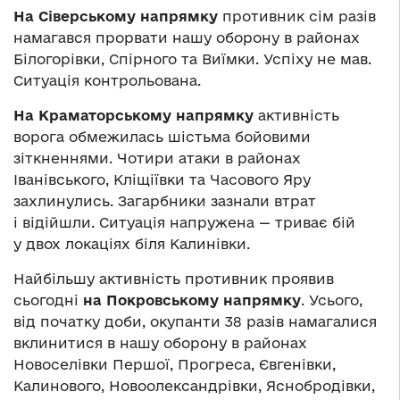
На Сіверському напрямку
противник сім разів
намагався прорвати нашу оборону в районах
Білогорівки, Спірного та Виїмки. Успіху не мав.
Ситуація контрольована.
На Краматорському напрямку
активність
ворога обмежилась шістьма бойовими
зіткненнями. Чотири атаки в районах
Іванівського, Кліщіївки та Часового Яру
захлинулись. Загарбники зазнали втрат
і відійшли. Ситуація напружена — триває бій
у двох локаціях біля Калинівки.
Найбільшу активність противник проявив
сьогодні
на Покровському напрямку
. Усього,
від початку доби, окупанти 38 разів намагалися
вклинитися в нашу оборону в районах
Новоселівки Першої, Прогреса, Євгенівки,
Калинового, Новоолександрівки, Яснобродівки,