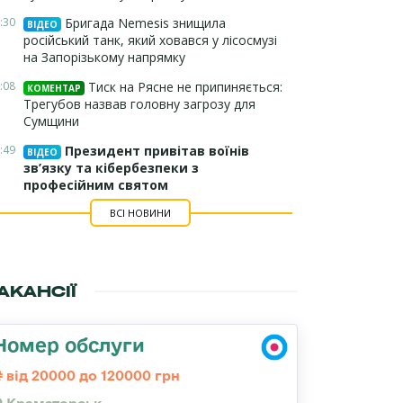
:30
Бригада Nemesis знищила
ВІДЕО
російський танк, який ховався у лісосмузі
на Запорізькому напрямку
:08
Тиск на Рясне не припиняється:
КОМЕНТАР
Трегубов назвав головну загрозу для
Сумщини
:49
Президент привітав воїнів
ВІДЕО
зв’язку та кібербезпеки з
професійним святом
ВСІ НОВИНИ
АКАНСІЇ
Номер обслуги
від 20000 до 120000 грн