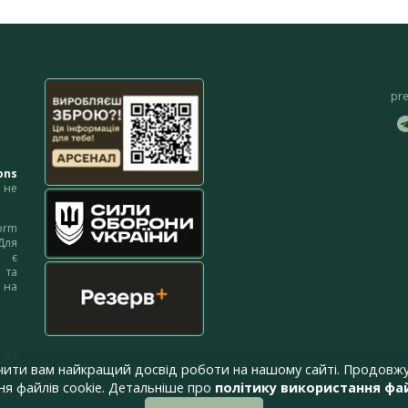
pr
ons
не
orm
Для
м є
 та
 на
 на
чити вам найкращий досвід роботи на нашому сайті. Продовжу
я файлів cookie. Детальніше про
політику використання фай