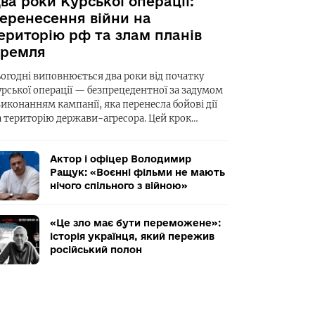
ва роки Курської операції:
еренесення війни на
ериторію рф та злам планів
ремля
ьогодні виповнюється два роки від початку
урської операції — безпрецедентної за задумом
виконанням кампанії, яка перенесла бойові дії
а територію держави-агресора. Цей крок…
Актор і офіцер Володимир
Ращук: «Воєнні фільми не мають
нічого спільного з війною»
«Це зло має бути переможене»:
історія українця, який пережив
російський полон