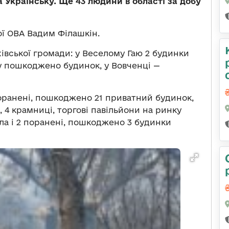
а Українську. Ще 43 людини в області за добу
ї ОВА Вадим Філашкін.
івської громади: у Веселому Гаю 2 будинки
му пошкоджено будинок, у Вовченці —
поранені, пошкоджено 21 приватний будинок,
, 4 крамниці, торгові павільйони на ринку
нула і 2 поранені, пошкоджено 3 будинки