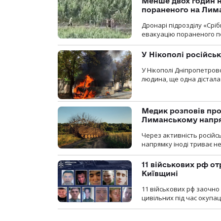
Менше двох годин 
пораненого на Лим
Дронарі підрозділу «Срі
евакуацію пораненого п
У Нікополі російсь
У Нікополі Дніпропетровс
людина, ще одна дістала
Медик розповів про
Лиманському напр
Через активність російс
напрямку іноді триває не
11 військових рф от
Київщині
11 військових рф заочно
цивільних під час окупаці