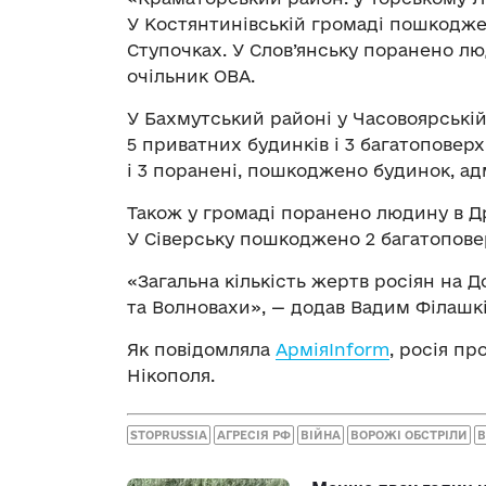
У Костянтинівській громаді пошкоджен
Ступочках. У Слов’янську поранено лю
очільник ОВА.
У Бахмутський районі у Часовоярські
5 приватних будинків і 3 багатоповерх
і 3 поранені, пошкоджено будинок, ад
Також у громаді поранено людину в Д
У Сіверську пошкоджено 2 багатопове
«Загальна кількість жертв росіян на 
та Волновахи», — додав Вадим Філашкі
Як повідомляла
АрміяInform
, росія п
Нікополя.
STOPRUSSIA
АГРЕСІЯ РФ
ВІЙНА
ВОРОЖІ ОБСТРІЛИ
В