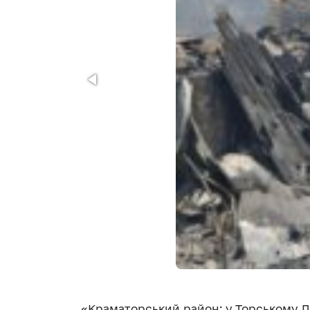
«Краматорський район: у Торському Л