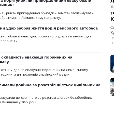
Д
на порятунок: як прикордонники евакуювали
анщині
п
т
бна Трійка» прикордонної бригади «Помста» зафільмували
обратима на Лиманському напрямку.
К
С
кий удар забрав життя водія рейсового автобуса
К
ької області внаслідок російського удару загинула одна
і 
 поранень.
н
 складність евакуації поранених на
ямку
ьких FPV-дронів евакуація поранених на Лиманському
 години, а дні, розповів український медик.
римали довічне за розстріл шістьох цивільних на
 засудили до довічного за розстріл шістьох беззбройних
ї Київщини у 2022 році.