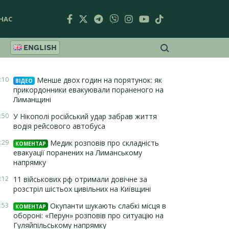
НАС
ENGLISH
:10
Менше двох годин на порятунок: як
ВІДЕО
прикордонники евакуювали пораненого на
Лиманщині
:50
У Нікополі російський удар забрав життя
водія рейсового автобуса
:29
Медик розповів про складність
КОМЕНТАР
евакуації поранених на Лиманському
напрямку
:12
11 військових рф отримали довічне за
розстріл шістьох цивільних на Київщині
:53
Окупанти шукають слабкі місця в
КОМЕНТАР
обороні: «Перун» розповів про ситуацію на
Гуляйпільському напрямку