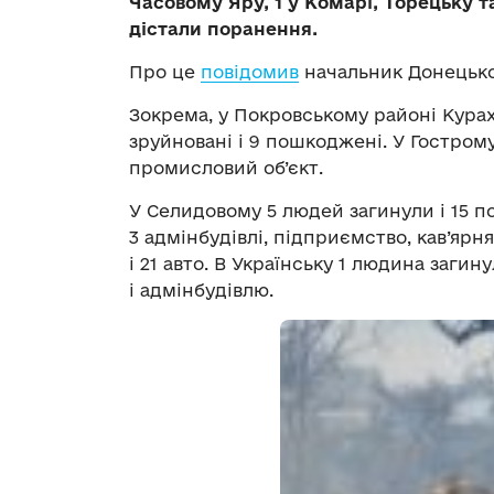
Часовому Яру, 1 у Комарі, Торецьку т
дістали поранення.
Про це
повідомив
начальник Донецько
Зокрема, у Покровському районі Курах
зруйновані і 9 пошкоджені. У Гостро
промисловий об’єкт.
У Селидовому 5 людей загинули і 15 
3 адмінбудівлі, підприємство, кав’ярня
і 21 авто. В Українську 1 людина заги
і адмінбудівлю.