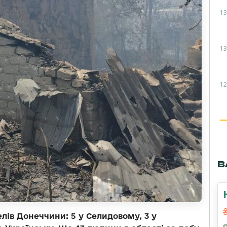
13
13
12
В
лів Донеччини: 5 у Селидовому, 3 у