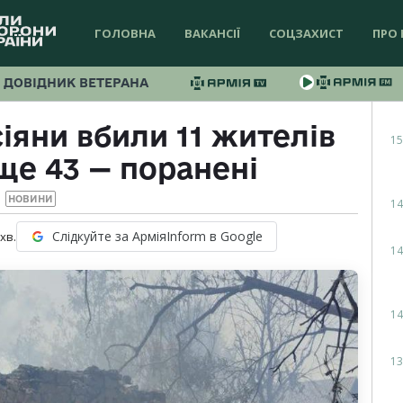
ГОЛОВНА
ВАКАНСІЇ
СОЦЗАХИСТ
ПРО 
ДОВІДНИК ВЕТЕРАНА
іяни вбили 11 жителів
15
ще 43 — поранені
НОВИНИ
14
Слідкуйте за АрміяInform в Google
хв.
14
14
13