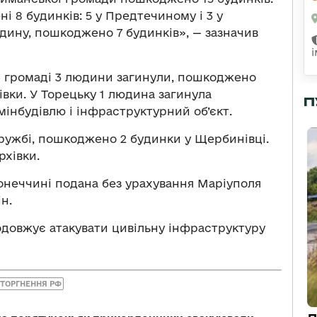
і 8 будинків: 5 у Предтечиному і 3 у
дину, пошкоджено 7 будинків», — зазначив
й громаді 3 людини загинули, пошкоджено
івки. У Торецьку 1 людина загинула
П
мінбудівлю і інфраструктурний об’єкт.
ружбі, пошкоджено 2 будинки у Щербинівці.
рхівки.
Донеччині подана без урахування Маріуполя
н.
родовжує атакувати цивільну інфраструктуру
ТОРГНЕННЯ РФ