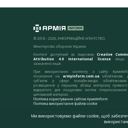
© 2018 - 2026, ІНФОРМАЦІЙНЕ АГЕНТСТВО,
Міністерство оборони України
Контент доступний за ліцензією
Creative Comm
Attribution 4.0 International license
якщо 
зазначено інше.
При використанні контенту з сайту АрміяInf
посилання на
armyinform.com.ua
обов’язкове. 
суб’єктів у сфері онлайн-медіа обов’язкови
розміщення у першому абзаці матеріалу прямого
відкритого для пошукових систем гіперпосилання
цитований матеріал.
Політика користування сайтом АрміяInform
Політика використання файлів cookie
Зауваження та пропозиції по роботі сайту надсилайте
Ми використовуємо файли cookie, щоб забезпе
адресу:
webmaster@armyinform.com.ua
використанн