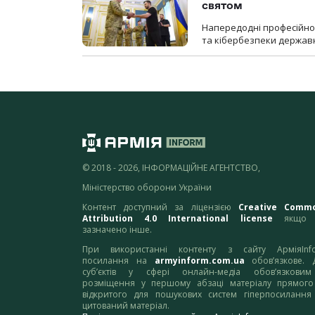
святом
Напередодні професійног
та кібербезпеки державн
© 2018 - 2026, ІНФОРМАЦІЙНЕ АГЕНТСТВО,
Міністерство оборони України
Контент доступний за ліцензією
Creative Comm
Attribution 4.0 International license
якщо 
зазначено інше.
При використанні контенту з сайту АрміяInf
посилання на
armyinform.com.ua
обов’язкове. 
суб’єктів у сфері онлайн-медіа обов’язкови
розміщення у першому абзаці матеріалу прямого
відкритого для пошукових систем гіперпосилання
цитований матеріал.