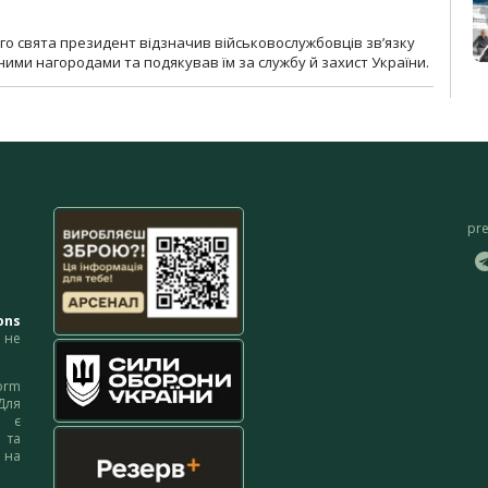
о свята президент відзначив військовослужбовців зв’язку
ими нагородами та подякував їм за службу й захист України.
pr
ons
не
orm
Для
м є
 та
 на