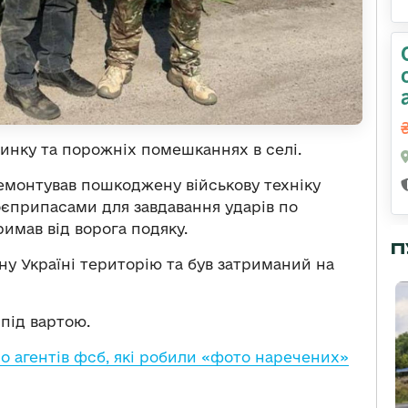
динку та порожніх помешканнях в селі.
емонтував пошкоджену військову техніку
боєприпасами для завдавання ударів по
римав від ворога подяку.
П
ьну Україні територію та був затриманий на
під вартою.
о агентів фсб, які робили «фото наречених»