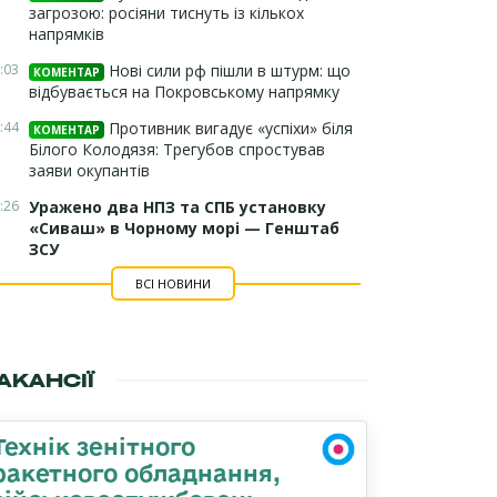
загрозою: росіяни тиснуть із кількох
напрямків
:03
Нові сили рф пішли в штурм: що
КОМЕНТАР
відбувається на Покровському напрямку
:44
Противник вигадує «успіхи» біля
КОМЕНТАР
Білого Колодязя: Трегубов спростував
заяви окупантів
:26
Уражено два НПЗ та СПБ установку
«Сиваш» в Чорному морі — Генштаб
ЗСУ
ВСІ НОВИНИ
АКАНСІЇ
Технік зенітного
ракетного обладнання,