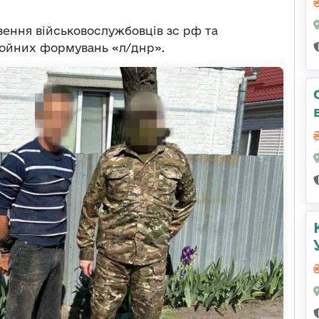
зення військовослужбовців зс рф та
ойних формувань «л/днр».