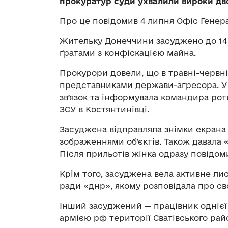
прокуратур суди ухвалили вироки дв
Про це повідомив 4 липня Офіс Генер
Жительку Донеччини засуджено до 14 
ґратами з конфіскацією майна.
Прокурори довели, що в травні-червні
представниками держави-агресора. У
звʼязок та інформувала командира рот
ЗСУ в Костянтинівці.
Засуджена відправляла знімки екрана 
зображеннями об’єктів. Також давала 
Після прильотів жінка одразу повідом
Крім того, засуджена вела активне лис
ради «днр», якому розповідала про св
Інший засуджений — працівник однієї 
армією рф території Сватівського ра