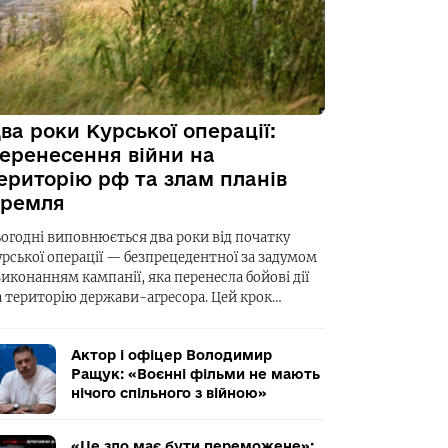
ва роки Курської операції:
еренесення війни на
ериторію рф та злам планів
ремля
ьогодні виповнюється два роки від початку
урської операції — безпрецедентної за задумом
виконанням кампанії, яка перенесла бойові дії
а територію держави-агресора. Цей крок…
Актор і офіцер Володимир
Ращук: «Воєнні фільми не мають
нічого спільного з війною»
«Це зло має бути переможене»: