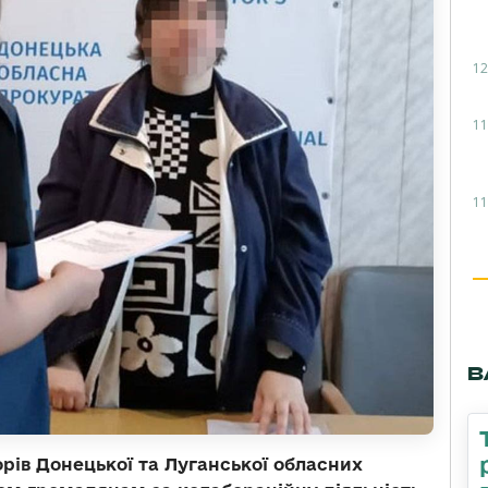
12
11
11
В
рів Донецької та Луганської обласних