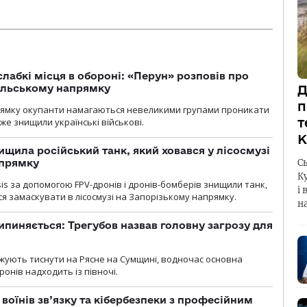
лабкі місця в обороні: «Перун» розповів про
Д
ільському напрямку
п
рямку окупанти намагаються невеликими групами проникати
т
уже знищили українські військові.
К
ищила російський танк, який ховався у лісосмузі
С
апрямку
К
sis за допомогою FPV-дронів і дронів-бомберів знищили танк,
і 
я замаскувати в лісосмузі на Запорізькому напрямку.
н
ипиняється: Трегубов назвав головну загрозу для
вжують тиснути на Рясне на Сумщині, водночас основна
ронів надходить із півночі.
воїнів зв’язку та кібербезпеки з професійним