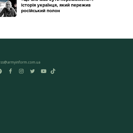
історія українця, який пережив
російський полон
ess@armyinform.com.ua