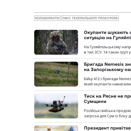
КОЛАБОРАНТИ
ОФІС ГЕНЕРАЛЬНОГО ПРОКУРОРА
Окупанти шукають с
ситуацію на Гуляйп
На Гуляйпільському нап
в тил ЗСУ. 14 таких груп 
Бригада Nemesis зн
на Запорізькому н
Бійці 412-ї бригади Neme
який окупанти намагалис
Тиск на Рясне не пр
Сумщини
Російські війська продо
загроза для Сум із боку д
Президент привітав 