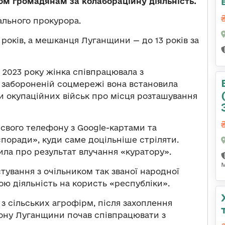
ом громадянам за колабораційну діяльність.
ального прокурора.
років, а мешканця Луганщини — до 13 років за
 2023 року жінка співпрацювала з
 забороненій соцмережі вона встановила
и окупаційних військ про місця розташування
свого телефону з Google-картами та
«поради», куди саме доцільніше стріляти.
ила про результат влучання «куратору».
тування з очільником так званої народної
ою діяльність на користь «республіки».
з сільських агрофірм, після захоплення
йону Луганщини почав співпрацювати з