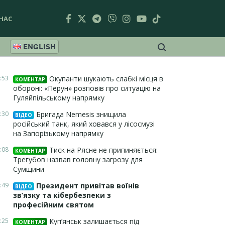
НАС
ENGLISH
:53
Окупанти шукають слабкі місця в
КОМЕНТАР
обороні: «Перун» розповів про ситуацію на
Гуляйпільському напрямку
:30
Бригада Nemesis знищила
ВІДЕО
російський танк, який ховався у лісосмузі
на Запорізькому напрямку
:08
Тиск на Рясне не припиняється:
КОМЕНТАР
Трегубов назвав головну загрозу для
Сумщини
:49
Президент привітав воїнів
ВІДЕО
зв’язку та кібербезпеки з
професійним святом
:25
Куп’янськ залишається під
КОМЕНТАР