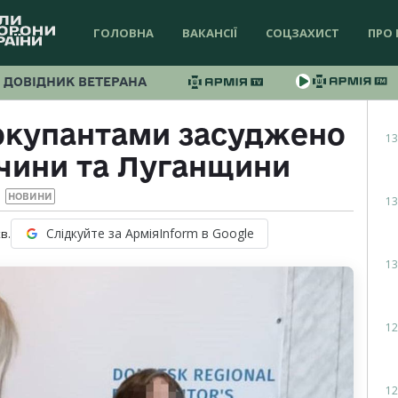
ГОЛОВНА
ВАКАНСІЇ
СОЦЗАХИСТ
ПРО 
ДОВІДНИК ВЕТЕРАНА
 окупантами засуджено
13
чини та Луганщини
НОВИНИ
13
Слідкуйте за АрміяInform в Google
в.
13
12
12