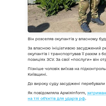
Він розселяв окупантів у власному бу
За власною ініціативою засуджений р
окупантів і транспортував її разом з 
позиціях ЗСУ. За свої «послуги» він от
Пізніше чоловік виїхав на підконтрол
Київщині.
До вироку суду засуджені перебували 
Як повідомляла АрміяInform,
затриман
на тлі об’єктів для ударів рф
.