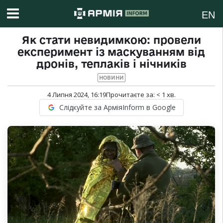
EN
Як стати невидимкою: провели
експеримент із маскуванням від
дронів, теплаків і нічників
НОВИНИ
4 Липня 2024, 16:19
Прочитаєте за:
< 1
хв.
Слідкуйте за АрміяInform в Google