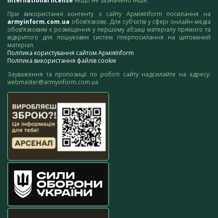
International license
якщо не зазначено інше.
При використанні контенту з сайту АрміяInform посилання на
armyinform.com.ua
обов’язкове. Для суб’єктів у сфері онлайн-медіа
обов’язковим є розміщення у першому абзаці матеріалу прямого та
відкритого для пошукових систем гіперпосилання на цитований
матеріал.
Політика користування сайтом АрміяInform
Політика використання файлів cookie
Зауваження та пропозиції по роботі сайту надсилайте на адресу:
webmaster@armyinform.com.ua