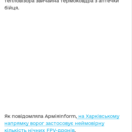
тепловізора звичайна термоковдра з аптечки
бійця.
Як повідомляла АрміяInform,
на Харківському
напрямку ворог застосовує неймовірну
кількість нічних FPV-дронів
.