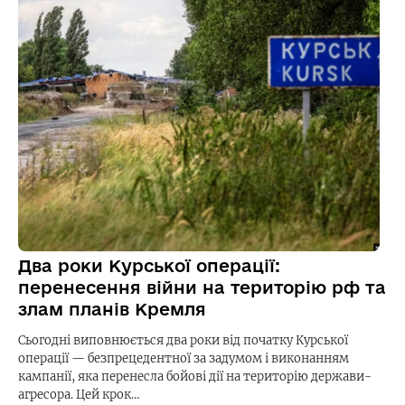
Два роки Курської операції:
перенесення війни на територію рф та
злам планів Кремля
Сьогодні виповнюється два роки від початку Курської
операції — безпрецедентної за задумом і виконанням
кампанії, яка перенесла бойові дії на територію держави-
агресора. Цей крок…