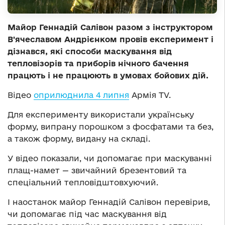
Майор Геннадій Салівон разом з інструктором
В'ячеславом Андрієнком провів експеримент і
дізнався, які способи маскування від
тепловізорів та приборів нічного бачення
працють і не працюють в умовах бойових дій.
Відео
оприлюднила 4 липня
Армія TV.
Для експерименту використали українську
форму, випрану порошком з фосфатами та без,
а також форму, видану на складі.
У відео показали, чи допомагає при маскуванні
плащ-намет — звичайний брезентовий та
спеціальний тепловідштовхуючий.
І наостанок майор Геннадій Салівон перевірив,
чи допомагає під час маскування від