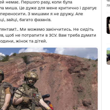
ч
й немає. Першого разу, коли була
л
ала миша. Це дуже для мене критично і дратує
е переносити. З мишами я не дружу. Але
і, зайці, багато фазанів.
илянтам?.. Ми можемо закінчитись. Не сидіть
ив, щоб не потрапити в ЗСУ. Вам треба думати
одини, жінок та дітей.