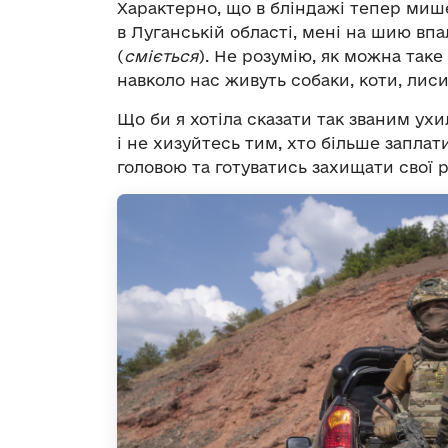
Характерно, що в бліндажі тепер мише
в Луганській області, мені на шию вп
(
сміється
). Не розумію, як можна так
навколо нас живуть собаки, коти, лисиц
Що би я хотіла сказати так званим ух
і не хизуйтесь тим, хто більше заплат
головою та готуватись захищати свої р