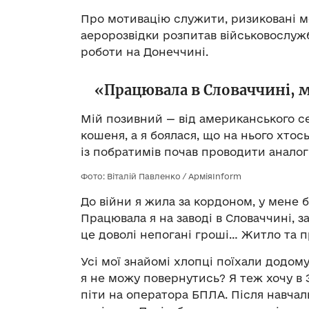
Про мотивацію служити, ризиковані м
аеророзвідки розпитав військовослу
роботи на Донеччині.
«Працювала в Словаччині, м
Мій позивний — від американського се
кошеня, а я боялася, що на нього хтос
із побратимів почав проводити аналогі
Фото: Віталій Павленко / АрміяInform
До війни я жила за кордоном, у мене б
Працювала я на заводі в Словаччині, з
це доволі непогані гроші… Житло та п
Усі мої знайомі хлопці поїхали додому
я не можу повернутись? Я теж хочу в З
піти на оператора БПЛА. Після навча