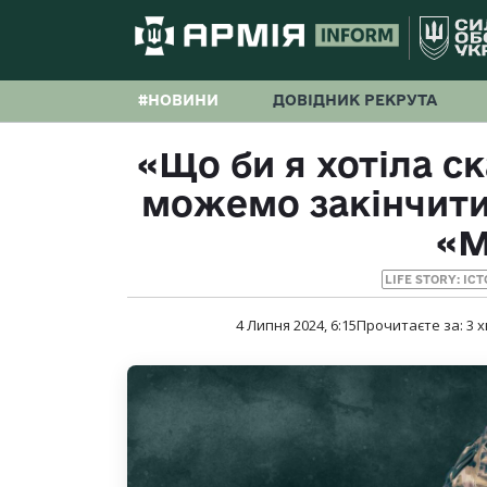
#НОВИНИ
ДОВІДНИК РЕКРУТА
«Що би я хотіла с
можемо закінчити
«М
LIFE STORY: ІС
4 Липня 2024, 6:15
Прочитаєте за:
3
х