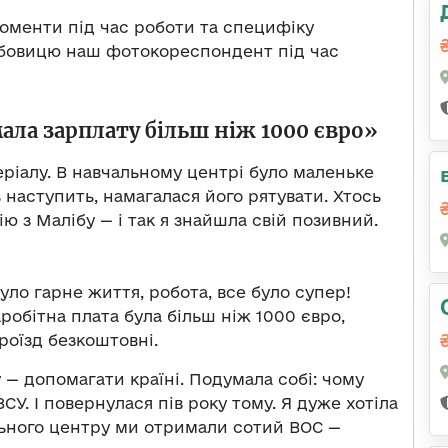
оменти під час роботи та специфіку
жбовицю наш фотокореспондент під час
ала зарплату більш ніж 1000 євро»
ріалу. В навчальному центрі було маленьке
ь наступить, намагалася його рятувати. Хтось
ю з Малібу — і так я знайшла свій позивний.
уло гарне життя, робота, все було супер!
аробітна плата була більш ніж 1000 євро,
роїзд безкоштовні.
 — допомагати країні. Подумала собі: чому
СУ. І повернулася пів року тому. Я дуже хотіла
льного центру ми отримали сотий ВОС —