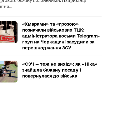
ергового обміну полоненими. Наприкінці
ипня…
«Хмарами» та «грозою»
позначали військових ТЦК:
адміністратора восьми Telegram-
груп на Черкащині засудили за
перешкоджання ЗСУ
«СЗЧ — теж не вихід»: як «Ніка»
знайшла бажану посаду і
повернулася до війська