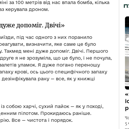
іні за 100 метрів від нас впала бомба, кілька
П
раз керувала дроном.
дуже допоміг. Двічі»
иїзди, під час одного з них поранило
еагувати, визначити, яке саме це було
. Такмед мені дуже допоміг. Двічі. Першого
друге я не зрозуміла, що це було, і не почула,
алетів уламок. Я дуже погано переношу
запаху крові, ось цього специфічного запаху
 дезінфікувала рану — все, як у книжці
«
і
з собою харчі, сухий пайок — як у поході,
р
денним пілотом. Прокидаюсь раніше.
Ч
рію. Все — чистота і порядок.
5