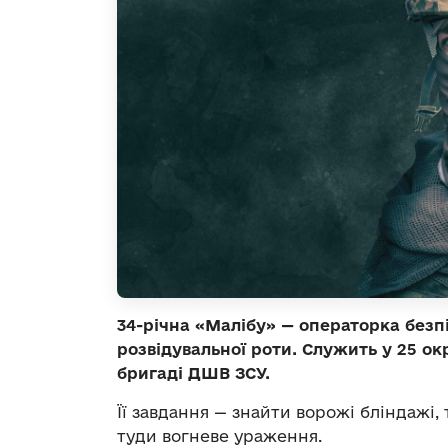
34-річна «Малібу» — операторка безп
розвідувальної роти. Служить у 25 ок
бригаді ДШВ ЗСУ.
Її завдання — знайти ворожі бліндажі,
туди вогневе ураження.