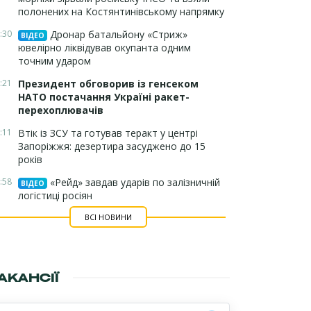
полонених на Костянтинівському напрямку
:30
Дронар батальйону «Стриж»
ВІДЕО
ювелірно ліквідував окупанта одним
точним ударом
:21
Президент обговорив із генсеком
НАТО постачання Україні ракет-
перехоплювачів
:11
Втік із ЗСУ та готував теракт у центрі
Запоріжжя: дезертира засуджено до 15
років
:58
«Рейд» завдав ударів по залізничній
ВІДЕО
логістиці росіян
ВСІ НОВИНИ
АКАНСІЇ