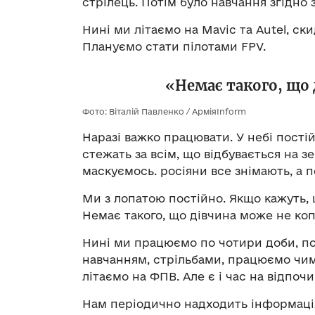
стрілець. Потім було навчання згідно
Нині ми літаємо на Mavic та Autel, ск
Плануємо стати пілотами FPV.
«Немає такого, що
Фото: Віталій Павленко / АрміяInform
Наразі важко працювати. У небі пості
стежать за всім, що відбувається на з
маскуємось. росіяни все знімають, а 
Ми з лопатою постійно. Якщо кажуть, 
Немає такого, що дівчина може не коп
Нині ми працюємо по чотири доби, пот
навчанням, стрільбами, працюємо чима
літаємо на ФПВ. Але є і час на відпочи
Нам періодично надходить інформація