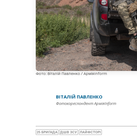
Фото: Віталій Павленко / АрміяInform
ВІТАЛІЙ ПАВЛЕНКО
Фотокореспондент АрміяInform
25 БРИГАДА
ДШВ ЗСУ
ЛАЙФСТОРІ