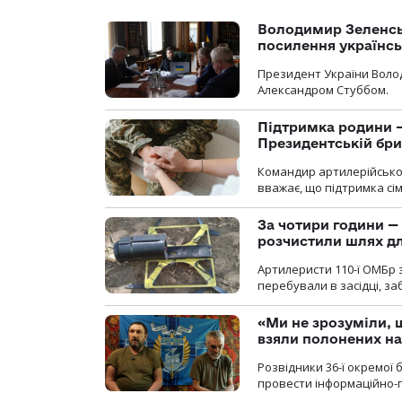
Володимир Зеленсь
посилення українс
Президент України Воло
Александром Стуббом.
Підтримка родини —
Президентській бриг
Командир артилерійсько
вважає, що підтримка сі
За чотири години — 
розчистили шлях д
Артилеристи 110-ї ОМБр з
перебували в засідці, з
«Ми не зрозуміли, 
взяли полонених н
Розвідники 36-ї окремої 
провести інформаційно-п