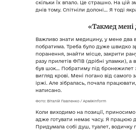
скільки їх впало. Це страшно. На цій зм
днів тому. Спітніли долоні… Я тоді як
«Такмед мені 
Важливо знати медицину, у мене два в
побратима. Треба було дуже швидко зр
поранення, знайти місце, закрити рану
разу прилетів ФПВ (дрібні уламки), а в
був шок… Побратиму під бронежилет з
вигляд крові. Мені погано від самого 
іржі. Але зібралась, почала працювати,
написано.
Фото: Віталій Павленко / АрміяInform
Коли виходимо на позиції, приносимо і
адже готувати немає часу. Я працюю 
Придумала собі душ, туалет, водичку г