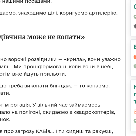
 з нашими посадами.
идаємо, знаходимо цілі, коригуємо артилерію.
 дівчина може не копати»
йно ворожі розвідники — «крила», вони уважно
емлі… Ми проінформовані, коли вони в небі,
потім вже йдуть прильоти.
що треба викопати бліндаж, — то копаємо.
ати.
ім ротація. У вільний час займаємось
ло на полігоні, скидаємо з квадрокоптерів,
нок.
 про загрозу КАБів… І ти сидиш та рахуєш,