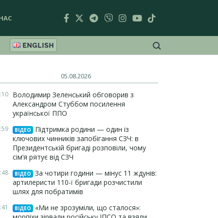
НАС
ENGLISH
05.08.2026
:10
Володимир Зеленський обговорив з
Александром Стуббом посилення
української ППО
:59
Підтримка родини — один із
ВІДЕО
ключових чинників запобігання СЗЧ: в
Президентській бригаді розповіли, чому
сім’я рятує від СЗЧ
:48
За чотири години — мінус 11 ждунів:
ВІДЕО
артилеристи 110-ї бригади розчистили
шлях для побратимів
:41
«Ми не зрозуміли, що сталося»:
ВІДЕО
морпіхи зірвали російську ІПСО та взяли