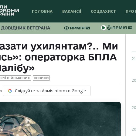
ГОЛОВНА
ВАКАНСІЇ
СОЦЗАХИСТ
ПРО 
ДОВІДНИК ВЕТЕРАНА
казати ухилянтам?.. Ми
сь»: операторка БПЛА
21
алібу»
ТОРІЇ ВІЙСЬКОВИХ
НОВИНИ
20
Слідкуйте за АрміяInform в Google
в.
20
20