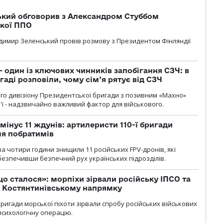
кий обговорив з Александром Стуббом
ької ППО
димир Зеленський провів розмову з Президентом Фінляндії
 один із ключових чинників запобігання СЗЧ: в
аді розповіли, чому сім’я рятує від СЗЧ
го дивізіону Президентської бригади з позивним «Махно»
м'ї - надзвичайно важливий фактор для військового.
мінус 11 ждунів: артилеристи 110-ї бригади
ля побратимів
а чотири години знищили 11 російських FPV-дронів, які
абезпечивши безпечний рух українських підрозділів.
що сталося»: морпіхи зірвали російську ІПСО та
а Костянтинівському напрямку
бригади морської піхоти зірвали спробу російських військових
сихологічну операцію.