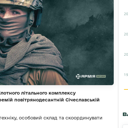
20
20
20
19
ілотного літального комплексу
ремій повітрянодесантній Січеславській
В
 техніку, особовий склад та скоординувати