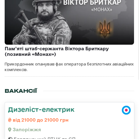
Пам’яті штаб-сержанта Віктора Бриткару
(позивний «Монах»)
Прикордонник опанував фах оператора безпілотних авіаційних
комплексів.
ВАКАНСІЇ
Дизеліст-електрик
від 21000 до 21000 грн
Запоріжжя