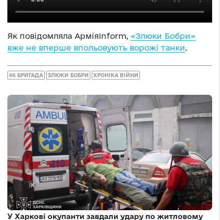
Як повідомляла АрміяInform,
«Злюки Бобри»
вже не вперше впольовують ворожі танки
.
46 БРИГАДА
ЗЛЮКИ БОБРИ
ХРОНІКА ВІЙНИ
У Харкові окупанти завдали удару по житловому