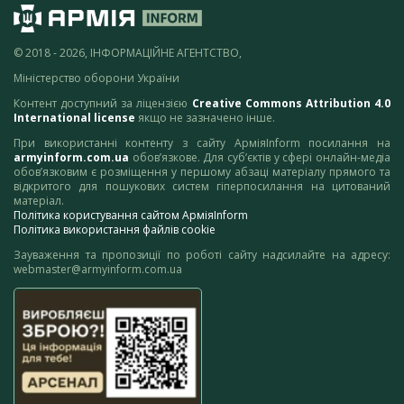
© 2018 - 2026, ІНФОРМАЦІЙНЕ АГЕНТСТВО,
Міністерство оборони України
Контент доступний за ліцензією
Creative Commons Attribution 4.0
International license
якщо не зазначено інше.
При використанні контенту з сайту АрміяInform посилання на
armyinform.com.ua
обов’язкове. Для суб’єктів у сфері онлайн-медіа
обов’язковим є розміщення у першому абзаці матеріалу прямого та
відкритого для пошукових систем гіперпосилання на цитований
матеріал.
Політика користування сайтом АрміяInform
Політика використання файлів cookie
Зауваження та пропозиції по роботі сайту надсилайте на адресу:
webmaster@armyinform.com.ua