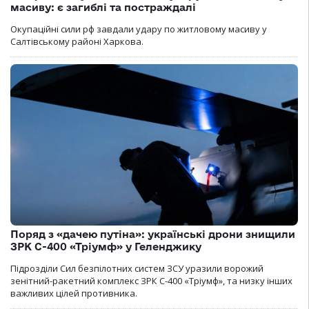
масиву: є загиблі та постраждалі
Окупаційні сили рф завдали удару по житловому масиву у
Салтівському районі Харкова.
Поряд з «дачею путіна»: українські дрони знищили
ЗРК С-400 «Тріумф» у Геленджику
Підрозділи Сил безпілотних систем ЗСУ уразили ворожий
зенітний-ракетний комплекс ЗРК С-400 «Тріумф», та низку інших
важливих цілей противника.