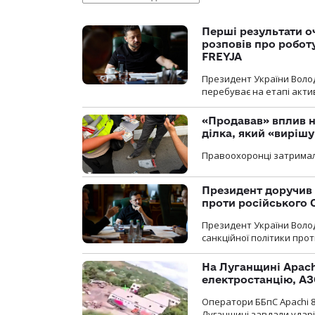
Перші результати о
розповів про робот
FREYJA
Президент України Воло
перебуває на етапі актив
«Продавав» вплив н
ділка, який «виріш
Правоохоронці затримал
Президент доручив 
проти російського
Президент України Воло
санкційної політики проти
На Луганщині Apach
електростанцію, АЗ
Оператори ББпС Apachi 8
Луганщині завдали ударів