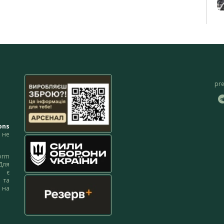
pr
ons
не
orm
Для
м є
 та
 на