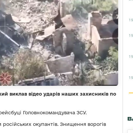
19
19
19
19
ий виклав відео ударів наших захисників по
ейсбуці Головнокомандувача ЗСУ.
В
и російських окупантів. Знищення ворогів