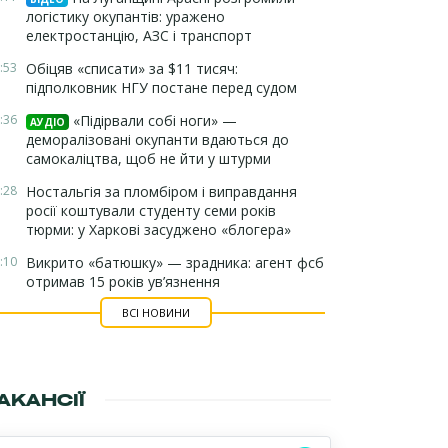
логістику окупантів: уражено
електростанцію, АЗС і транспорт
:53
Обіцяв «списати» за $11 тисяч:
підполковник НГУ постане перед судом
:36
«Підірвали собі ноги» —
АУДІО
деморалізовані окупанти вдаються до
самокаліцтва, щоб не йти у штурми
:28
Ностальгія за пломбіром і виправдання
росії коштували студенту семи років
тюрми: у Харкові засуджено «блогера»
:10
Викрито «батюшку» — зрадника: агент фсб
отримав 15 років ув’язнення
ВСІ НОВИНИ
АКАНСІЇ