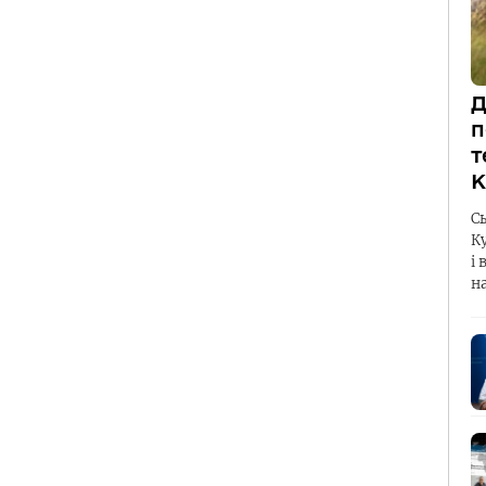
Д
п
т
К
С
К
і 
н