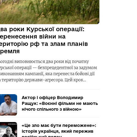
ва роки Курської операції:
еренесення війни на
ериторію рф та злам планів
ремля
ьогодні виповнюється два роки від початку
урської операції — безпрецедентної за задумом
виконанням кампанії, яка перенесла бойові дії
а територію держави-агресора. Цей крок…
Актор і офіцер Володимир
Ращук: «Воєнні фільми не мають
нічого спільного з війною»
«Це зло має бути переможене»:
історія українця, який пережив
російський полон