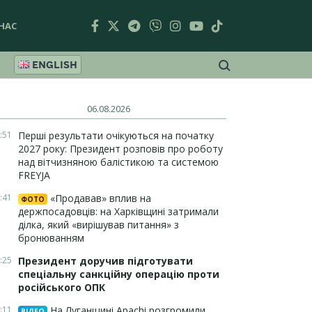
НАС
ENGLISH
06.08.2026
:51
Перші результати очікуються на початку
2027 року: Президент розповів про роботу
над вітчизняною балістикою та системою
FREYJA
:41
«Продавав» вплив на
ФОТО
держпосадовців: на Харківщині затримали
ділка, який «вирішував питання» з
бронюванням
:25
Президент доручив підготувати
спеціальну санкційну операцію проти
російського ОПК
:11
На Луганщині Apachi розгромили
ВІДЕО