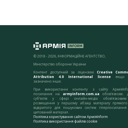
© 2018 - 2026, ІНФОРМАЦІЙНЕ АГЕНТСТВО,
Міністерство оборони України
Контент доступний за ліцензією
Creative Comm
Attribution 4.0 International license
якщо 
зазначено інше.
При використанні контенту з сайту АрміяInf
посилання на
armyinform.com.ua
обов’язкове. 
суб’єктів у сфері онлайн-медіа обов’язкови
розміщення у першому абзаці матеріалу прямого
відкритого для пошукових систем гіперпосилання
цитований матеріал.
Політика користування сайтом АрміяInform
Політика використання файлів cookie