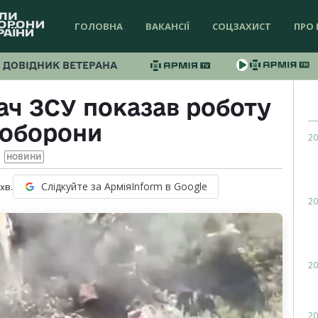
ГОЛОВНА
ВАКАНСІЇ
СОЦЗАХИСТ
ПРО 
ДОВІДНИК ВЕТЕРАНА
ч ЗСУ показав роботу
 оборони
20
НОВИНИ
Слідкуйте за АрміяInform в Google
хв.
20
20
20