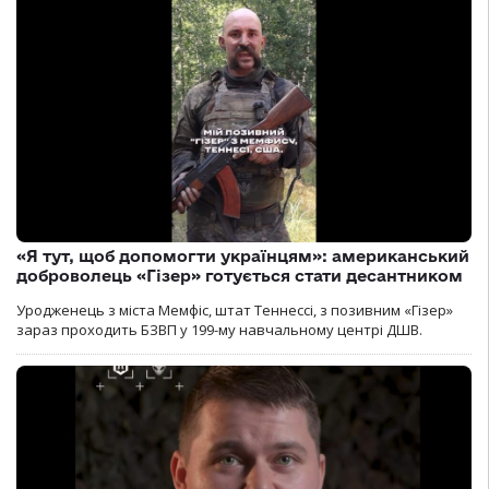
«Я тут, щоб допомогти українцям»: американський
доброволець «Гізер» готується стати десантником
Уродженець з міста Мемфіс, штат Теннессі, з позивним «Гізер»
зараз проходить БЗВП у 199-му навчальному центрі ДШВ.