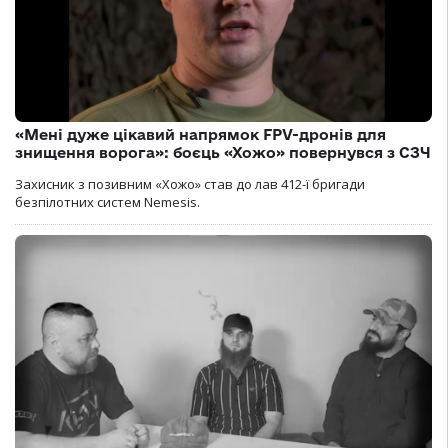
«Мені дуже цікавий напрямок FPV-дронів для
знищення ворога»: боєць «Хожо» повернувся з СЗЧ
Захисник з позивним «Хожо» став до лав 412-ї бригади
безпілотних систем Nemesis.