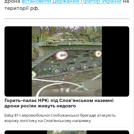
дрона
встановили Держаний Прапор України
на
території рф.
Горить-палає НРК: під Слов’янськом наземні
дрони росіян живуть недовго
Бійці 81-ї аеромобільної Слобожанської бригади атакують
ворожу логістику на Словʼянському напрямку.