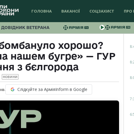
ГОЛОВНА
ВАКАНСІЇ
СОЦЗАХИСТ
ПРО 
ДОВІДНИК ВЕТЕРАНА
 бомбануло хорошо?
8:
на нашем бугре» — ГУР
8:
ня з бєлгорода
8:
НОВИНИ
Слідкуйте за АрміяInform в Google
хв.
7:
6: