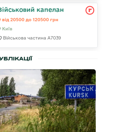
Військовий капелан
від 20500 до 120500 грн
Київ
Військова частина А7039
УБЛІКАЦІЇ