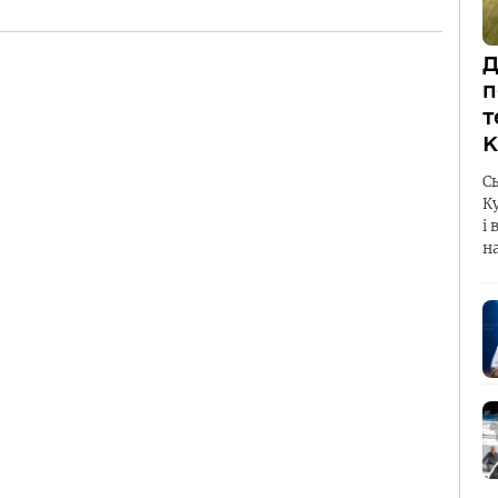
Д
п
т
К
С
К
і 
н