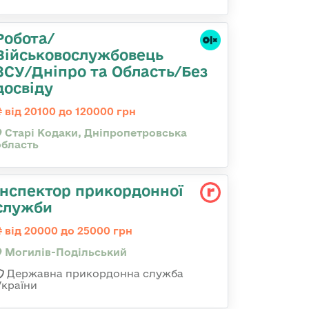
Робота/
Військовослужбовець
ЗСУ/Дніпро та Область/Без
досвіду
від 20100 до 120000 грн
Старі Кодаки, Дніпропетровська
область
Інспектор прикордонної
служби
від 20000 до 25000 грн
Могилів-Подільський
Державна прикордонна служба
України