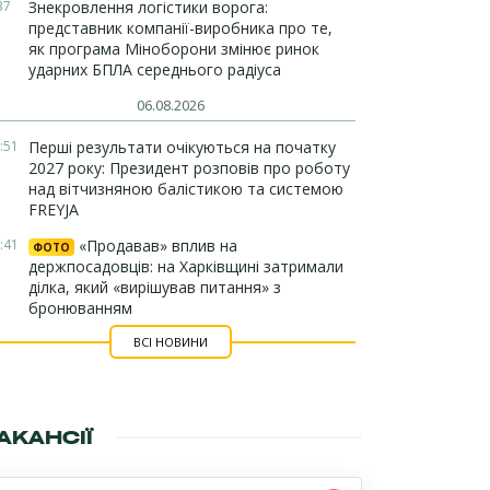
37
Знекровлення логістики ворога:
представник компанії-виробника про те,
як програма Міноборони змінює ринок
ударних БПЛА середнього радіуса
06.08.2026
:51
Перші результати очікуються на початку
2027 року: Президент розповів про роботу
над вітчизняною балістикою та системою
FREYJA
:41
«Продавав» вплив на
ФОТО
держпосадовців: на Харківщині затримали
ділка, який «вирішував питання» з
бронюванням
ВСІ НОВИНИ
АКАНСІЇ