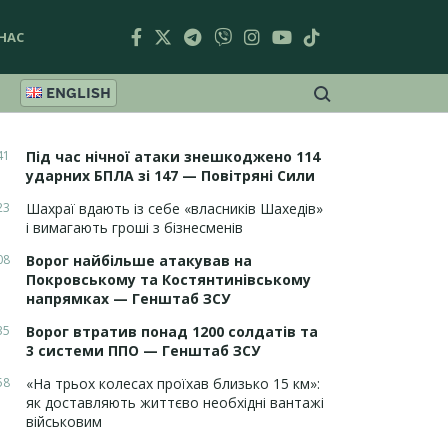
НАС
ENGLISH
41
Під час нічної атаки знешкоджено 114
ударних БПЛА зі 147 — Повітряні Сили
23
Шахраї вдають із себе «власників Шахедів»
і вимагають гроші з бізнесменів
08
Ворог найбільше атакував на
Покровському та Костянтинівському
напрямках — Генштаб ЗСУ
35
Ворог втратив понад 1200 солдатів та
3 системи ППО — Генштаб ЗСУ
58
«На трьох колесах проїхав близько 15 км»:
як доставляють життєво необхідні вантажі
військовим