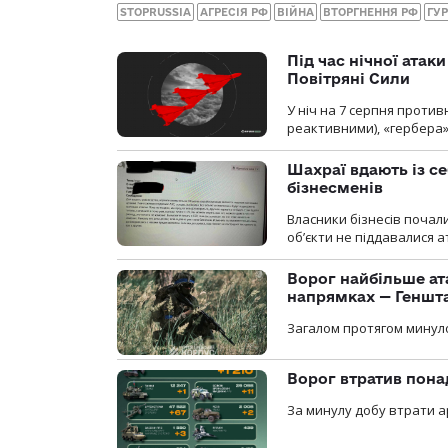
STOPRUSSIA
АГРЕСІЯ РФ
ВІЙНА
ВТОРГНЕННЯ РФ
ГУ
Під час нічної атак
Повітряні Сили
У ніч на 7 серпня против
реактивними), «гербера»
Шахраї вдають із се
бізнесменів
Власники бізнесів почал
об’єкти не піддавалися 
Ворог найбільше ат
напрямках — Геншт
Загалом протягом минуло
Ворог втратив пона
За минулу добу втрати ар