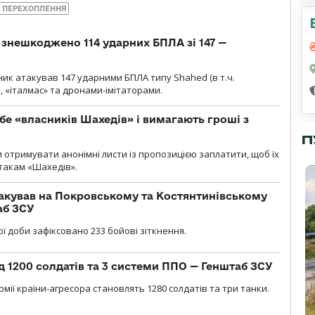
Р ПЕРЕХОПЛЕННЯ
и знешкоджено 114 ударних БПЛА зі 147 —
ник атакував 147 ударними БПЛА типу Shahed (в т.ч.
, «італмас» та дронами-імітаторами.
бе «власників Шахедів» і вимагають гроші з
П
и отримувати анонімні листи із пропозицією заплатити, щоб їх
атакам «Шахедів».
акував на Покровському та Костянтинівському
аб ЗСУ
ї доби зафіксовано 233 бойові зіткнення.
д 1200 солдатів та 3 системи ППО — Генштаб ЗСУ
мії країни-агресора становлять 1280 солдатів та три танки.