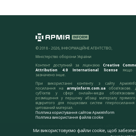
© 2018 - 2026, ІНФОРМАЦІЙНЕ АГЕНТСТВО,
Міністерство оборони України
Контент доступний за ліцензією
Creative Comm
Attribution 4.0 International license
якщо 
зазначено інше.
При використанні контенту з сайту АрміяInf
посилання на
armyinform.com.ua
обов’язкове. 
суб’єктів у сфері онлайн-медіа обов’язкови
розміщення у першому абзаці матеріалу прямого
відкритого для пошукових систем гіперпосилання
цитований матеріал.
Політика користування сайтом АрміяInform
Політика використання файлів cookie
Зауваження та пропозиції по роботі сайту надсилайте
Ми використовуємо файли cookie, щоб забезпе
адресу:
webmaster@armyinform.com.ua