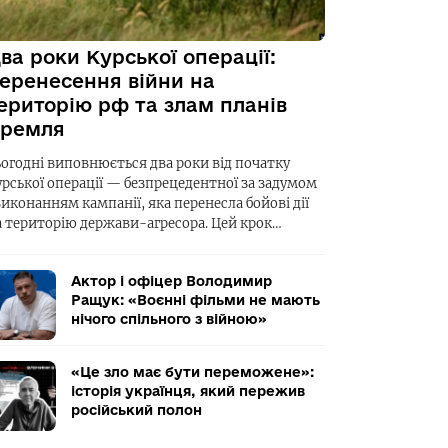
ва роки Курської операції:
еренесення війни на
ериторію рф та злам планів
ремля
ьогодні виповнюється два роки від початку
урської операції — безпрецедентної за задумом
виконанням кампанії, яка перенесла бойові дії
а територію держави-агресора. Цей крок…
Актор і офіцер Володимир
Ращук: «Воєнні фільми не мають
нічого спільного з війною»
«Це зло має бути переможене»:
історія українця, який пережив
російський полон