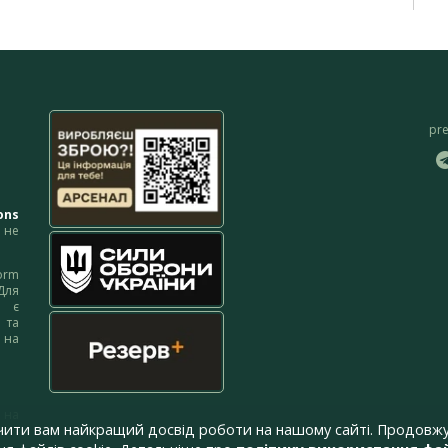
pr
ons
не
orm
Для
м є
 та
 на
 на
чити вам найкращий досвід роботи на нашому сайті. Продовжу