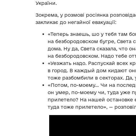
України.
Зокрема, у розмові росіянка розповіда
закликає до негайної евакуації:
«Теперь знаешь, шо у тебя там б
на безбородовском бугре, Света с
дома. Ну да, Света сказала, что о
на безбородовском. Надо тебе отт
«Уезжать надо. Распускай всех к
в город. В каждый дом кидают о
тоже разбомбили в секторах. Да, 
«Потом, по-моему… Чи на послед
он умер, по-моему чи, туда уже 
прилетело? На нашей остановке ещ
туда тоже прилетело», — розповіл