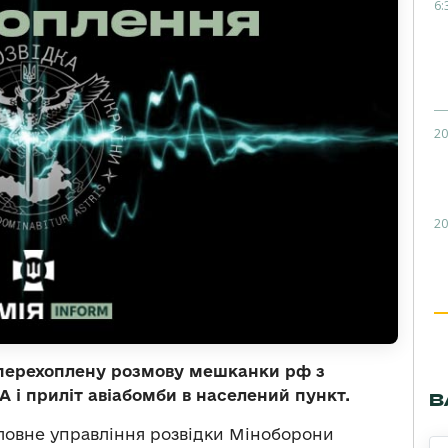
6:
20
20
 перехоплену розмову мешканки рф з
 і приліт авіабомби в населений пункт.
В
ловне управління розвідки Міноборони