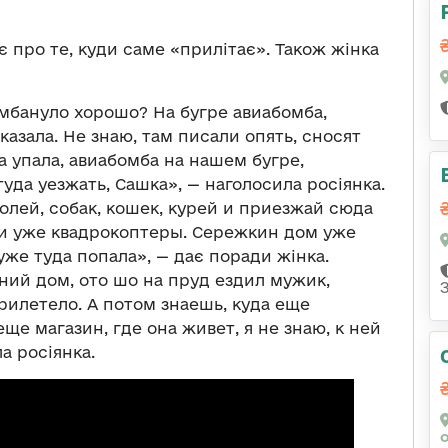
є про те, куди саме «прилітає». Також жінка
омбануло хорошо? На бугре авиабомба,
казала. Не знаю, там писали опять, сносят
на упала, авиабомба на нашем бугре,
уда уезжать, Сашка», — наголосила росіянка.
ролей, собак, кошек, курей и приезжай сюда
ни уже квадрокоптеры. Сережкин дом уже
уже туда попала», — дає поради жінка.
ний дом, ото шо на пруд ездил мужик,
прилетело. А потом знаешь, куда еще
е магазин, где она живет, я не знаю, к ней
а росіянка.