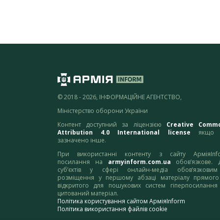
© 2018 - 2026, ІНФОРМАЦІЙНЕ АГЕНТСТВО,
Міністерство оборони України
Контент доступний за ліцензією
Creative Comm
Attribution 4.0 International license
якщо 
зазначено інше.
При використанні контенту з сайту АрміяInf
посилання на
armyinform.com.ua
обов’язкове. 
суб’єктів у сфері онлайн-медіа обов’язкови
розміщення у першому абзаці матеріалу прямого
відкритого для пошукових систем гіперпосилання
цитований матеріал.
Політика користування сайтом АрміяInform
Політика використання файлів cookie