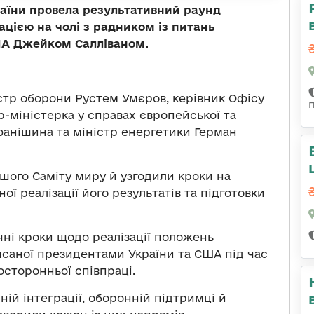
раїни провела результативний раунд
цією на чолі з радником із питань
ША Джейком Салліваном.
істр оборони Рустем Умєров, керівник Офісу
-міністерка у справах європейської та
фанішина та міністр енергетики Герман
ршого Саміту миру й узгодили кроки на
ої реалізації його результатів та підготовки
ні кроки щодо реалізації положень
исаної президентами України та США під час
осторонньої співпраці.
ій інтеграції, оборонній підтримці й