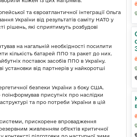
оворили кожен із цих напрямів.
опейської та євроатлантичної інтеграції Ольга
ання України від результатів саміту НАТО у
і рішень, які сприятимуть розбудові
тував на нагальній необхідності посилити
ти кількість батарей ППО та ракет до них.
бутніх поставок засобів ППО в Україну.
і установки від партнерів у найкоротші
ргетичної безпеки України з боку США.
 поінформував присутніх про наслідки
аструктурі та про потреби України в цій
госистеми, прискорене впровадження
 резервним живленням об’єктів критичної
у контексті підготовки до наступної зими.