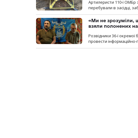
Артилеристи 110-ї ОМБр з
перебували в засідці, з
«Ми не зрозуміли, 
взяли полонених н
Розвідники 36-ї окремої 
провести інформаційно-п