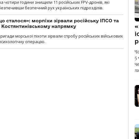
а чотири години знищили 11 російських FPV-дронів, які
абезпечивши безпечний рух українських підрозділів.
що сталося»: морпіхи зірвали російську ІПСО та
«
а Костянтинівському напрямку
і
бригади морської піхоти зірвали спробу російських військових
р
сихологічну операцію.
Ч
5
ч
л