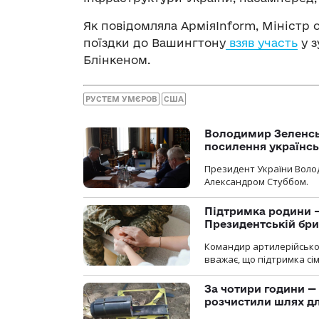
Як повідомляла АрміяInform, Міністр 
поїздки до Вашингтону
взяв участь
у з
Блінкеном.
РУСТЕМ УМЄРОВ
США
Володимир Зеленсь
посилення українс
Президент України Воло
Александром Стуббом.
Підтримка родини —
Президентській бриг
Командир артилерійсько
вважає, що підтримка сі
За чотири години — 
розчистили шлях д