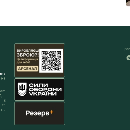
pr
ons
не
orm
Для
м є
 та
 на