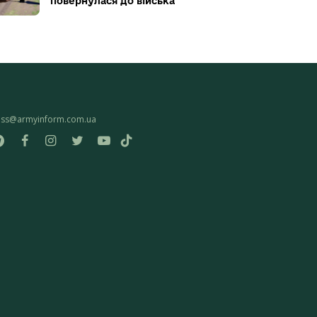
повернулася до війська
ess@armyinform.com.ua