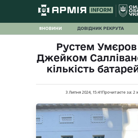
#НОВИНИ
ДОВІДНИК РЕКРУТА
Рустем Умєров 
Джейком Салліван
кількість батаре
3 Липня 2024, 15:41
Прочитаєте за:
2
х