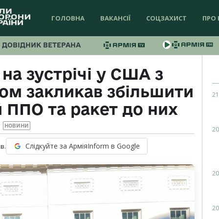
ГОЛОВНА
ВАКАНСІЇ
СОЦЗАХИСТ
ПРО 
ДОВІДНИК ВЕТЕРАНА
на зустрічі у США з
ом закликав збільшити
21
й ППО та ракет до них
НОВИНИ
20
Слідкуйте за АрміяInform в Google
в.
20
20