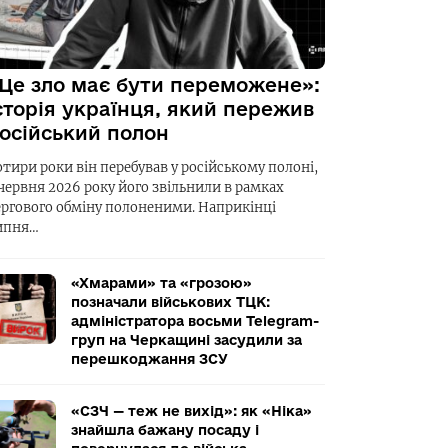
Це зло має бути переможене»:
сторія українця, який пережив
осійський полон
отири роки він перебував у російському полоні,
 червня 2026 року його звільнили в рамках
ергового обміну полоненими. Наприкінці
ипня…
«Хмарами» та «грозою»
позначали військових ТЦК:
адміністратора восьми Telegram-
груп на Черкащині засудили за
перешкоджання ЗСУ
«СЗЧ — теж не вихід»: як «Ніка»
знайшла бажану посаду і