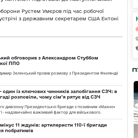
оборони Рустем Умєров під час робочої
устрічі з державним секретарем США Ентоні
кий обговорив з Александром Стуббом
ької ППО
П
димир Зеленський провів розмову з Президентом Фінляндії
 один із ключових чинників запобігання СЗЧ: в
аді розповіли, чому сім’я рятує від СЗЧ
го дивізіону Президентської бригади з позивним «Махно»
м'ї - надзвичайно важливий фактор для військового.
мінус 11 ждунів: артилеристи 110-ї бригади
ля побратимів