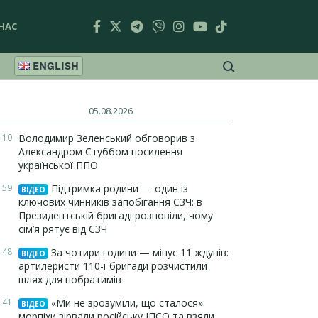
НАС
ENGLISH
05.08.2026
:10
Володимир Зеленський обговорив з
Александром Стуббом посилення
української ППО
:59
Підтримка родини — один із
ВІДЕО
ключових чинників запобігання СЗЧ: в
Президентській бригаді розповіли, чому
сім’я рятує від СЗЧ
:48
За чотири години — мінус 11 ждунів:
ВІДЕО
артилеристи 110-ї бригади розчистили
шлях для побратимів
:41
«Ми не зрозуміли, що сталося»:
ВІДЕО
морпіхи зірвали російську ІПСО та взяли