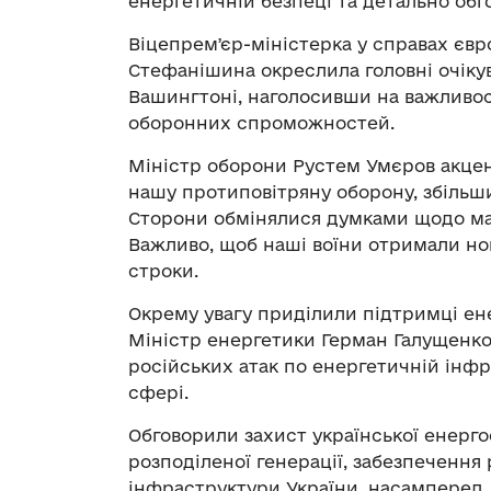
енергетичній безпеці та детально обг
Віцепремʼєр-міністерка у справах євр
Стефанішина окреслила головні очікув
Вашингтоні, наголосивши на важливост
оборонних спроможностей.
Міністр оборони Рустем Умєров акцен
нашу протиповітряну оборону, збільши
Сторони обмінялися думками щодо май
Важливо, щоб наші воїни отримали нов
строки.
Окрему увагу приділили підтримці ене
Міністр енергетики Герман Галущенко
російських атак по енергетичній інфр
сфері.
Обговорили захист української енер
розподіленої генерації, забезпечення
інфраструктури України, насамперед, 