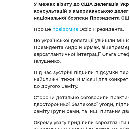
У межах візиту до США делегація Ук
консультацій з американською делега
національної безпеки Президента С
Про це
повідомив
Офіс Президента.
До української делегації увійшли Мін
Президента Андрій Єрмак, віцепремʼєр
євроатлантичної інтеграції Ольга Сте
Галущенко.
Під час зустрічі підбили підсумки пе
найближчі тижні й місяці для конкретн
до другого Саміту.
Сторони детально обговорили практич
двосторонньої безпекової угоди, підп
саміту Групи семи, та інші питання дв
Окрему увагу приділили євроатлантичн