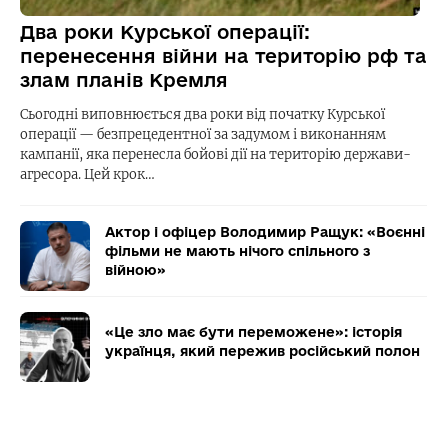
Два роки Курської операції:
перенесення війни на територію рф та
злам планів Кремля
Сьогодні виповнюється два роки від початку Курської
операції — безпрецедентної за задумом і виконанням
кампанії, яка перенесла бойові дії на територію держави-
агресора. Цей крок…
Актор і офіцер Володимир Ращук: «Воєнні
фільми не мають нічого спільного з
війною»
«Це зло має бути переможене»: історія
українця, який пережив російський полон