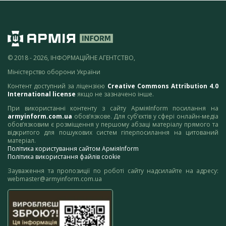
© 2018 - 2026, ІНФОРМАЦІЙНЕ АГЕНТСТВО,
Міністерство оборони України
Контент доступний за ліцензією
Creative Commons Attribution 4.0
International license
якщо не зазначено інше.
При використанні контенту з сайту АрміяInform посилання на
armyinform.com.ua
обов’язкове. Для суб’єктів у сфері онлайн-медіа
обов’язковим є розміщення у першому абзаці матеріалу прямого та
відкритого для пошукових систем гіперпосилання на цитований
матеріал.
Політика користування сайтом АрміяInform
Політика використання файлів cookie
Зауваження та пропозиції по роботі сайту надсилайте на адресу:
webmaster@armyinform.com.ua