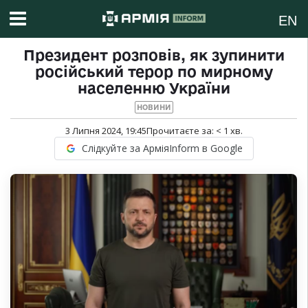
EN
Президент розповів, як зупинити
російський терор по мирному
населенню України
НОВИНИ
3 Липня 2024, 19:45
Прочитаєте за:
< 1
хв.
Слідкуйте за АрміяInform в Google