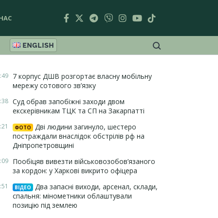
НАС
ENGLISH
:49
7 корпус ДШВ розгортає власну мобільну
мережу сотового зв’язку
:38
Суд обрав запобіжні заходи двом
екскерівникам ТЦК та СП на Закарпатті
:21
Дві людини загинуло, шестеро
ФОТО
постраждали внаслідок обстрілів рф на
Дніпропетровщині
:09
Пообіцяв вивезти військовозобов’язаного
за кордон: у Харкові викрито офіцера
:51
Два запасні виходи, арсенал, склади,
ВІДЕО
спальня: мінометники облаштували
позицію під землею