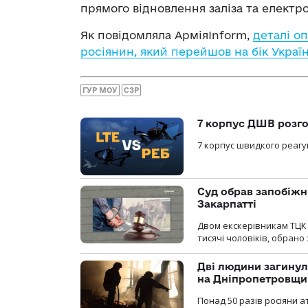
прямого відновлення заліза та електро
Як повідомляла АрміяInform,
деталі о
росіянин, який перейшов на бік Україн
ГУР МОУ
СЗР
7 корпус ДШВ розго
7 корпус швидкого реагу
Суд обрав запобіжн
Закарпатті
Двом екскерівникам ТЦК 
тисячі чоловіків, обрано
Дві людини загинул
на Дніпропетровщи
Понад 50 разів росіяни 