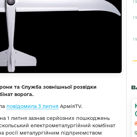
19
19
19
В
рони та Служба зовнішньої розвідки
інат ворога.
ела
повідомила 3 липня
АрміяTV.
іч на 1 липня зазнав серйозних пошкоджень
 Оскольський електрометалургійний комбінат
 на росії металургійним підприємством