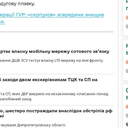
дугову плавку.
перації ГУР: «сєрпухов» зсередини знищив
и.
ртає власну мобільну мережу сотового зв’язку
вання ДШВ ЗСУ тестує власну LTE-мережу на лінії фронту.
і заходи двом екскерівникам ТЦК та СП на
та СП, яких ДБР викрило на незаконному «списанні» понад
 запобіжний захід.
о, шестеро постраждали внаслідок обстрілів рф
ні
атакували Дніпропетровську області.