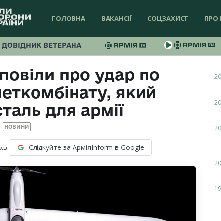
ГОЛОВНА
ВАКАНСІЇ
СОЦЗАХИСТ
ПРО 
ДОВІДНИК ВЕТЕРАНА
повіли про удар по
20
еткомбінату, який
20
таль для армії
20
НОВИНИ
Слідкуйте за АрміяInform в Google
хв.
20
19