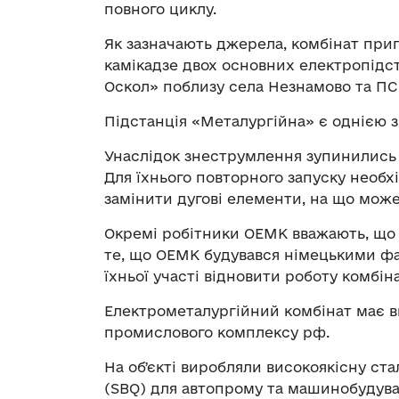
повного циклу.
Як зазначають джерела, комбінат при
камікадзе двох основних електропідст
Оскол» поблизу села Незнамово та ПС
Підстанція «Металургійна» є однією з
Унаслідок знеструмлення зупинились ус
Для їхнього повторного запуску необх
замінити дугові елементи, на що може
Окремі робітники ОЕМК вважають, що 
те, що ОЕМК будувався німецькими фа
їхньої участі відновити роботу комбін
Електрометалургійний комбінат має в
промислового комплексу рф.
На обʼєкті виробляли високоякісну ста
(SBQ) для автопрому та машинобудув