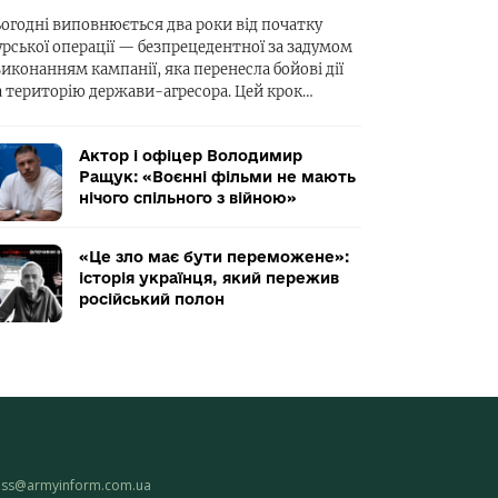
ьогодні виповнюється два роки від початку
урської операції — безпрецедентної за задумом
виконанням кампанії, яка перенесла бойові дії
а територію держави-агресора. Цей крок…
Актор і офіцер Володимир
Ращук: «Воєнні фільми не мають
нічого спільного з війною»
«Це зло має бути переможене»:
історія українця, який пережив
російський полон
ess@armyinform.com.ua