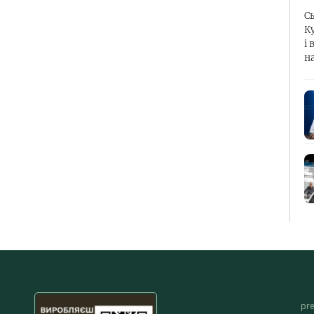
С
К
і 
н
pr