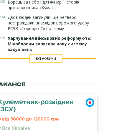
:38
Борець за небо і дитячі мрії: історія
прикордонника «Кума»
:24
Двоє людей загинули, ще четверо
постраждали внаслідок ворожого удару
РСЗВ «Торнадо-С» по Ізюму
:10
Харчування військових реформують:
Міноборони запускає нову систему
закупівель
ВСІ НОВИНИ
АКАНСІЇ
Кулеметник-розвідник
(ЗСУ)
від 50000 до 120000 грн
Вся Україна