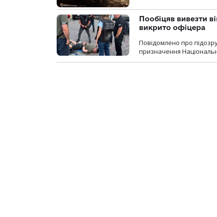
Пообіцяв вивезти ві
викрито офіцера
Повідомлено про підозр
призначення Національної 