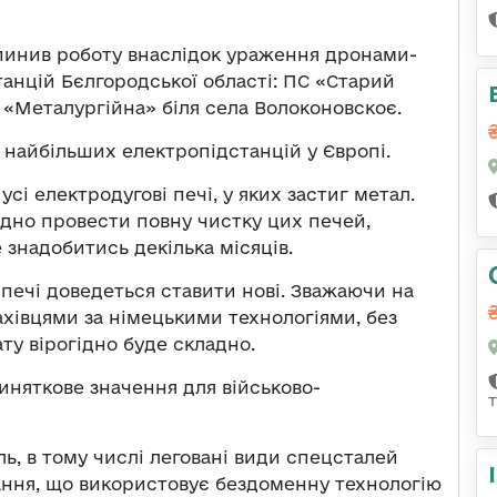
пинив роботу внаслідок ураження дронами-
анцій Бєлгородської області: ПС «Старий
 «Металургійна» біля села Волоконовскоє.
 найбільших електропідстанцій у Європі.
і електродугові печі, у яких застиг метал.
ідно провести повну чистку цих печей,
 знадобитись декілька місяців.
печі доведеться ставити нові. Зважаючи на
хівцями за німецькими технологіями, без
ату вірогідно буде складно.
иняткове значення для військово-
ль, в тому числі леговані види спецсталей
ання, що використовує бездоменну технологію