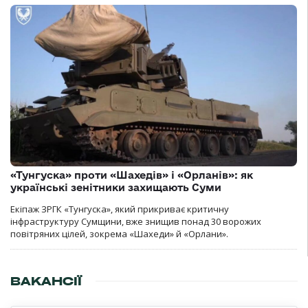
«Тунгуска» проти «Шахедів» і «Орланів»: як
українські зенітники захищають Суми
Екіпаж ЗРГК «Тунгуска», який прикриває критичну
інфраструктуру Сумщини, вже знищив понад 30 ворожих
повітряних цілей, зокрема «Шахеди» й «Орлани».
ВАКАНСІЇ