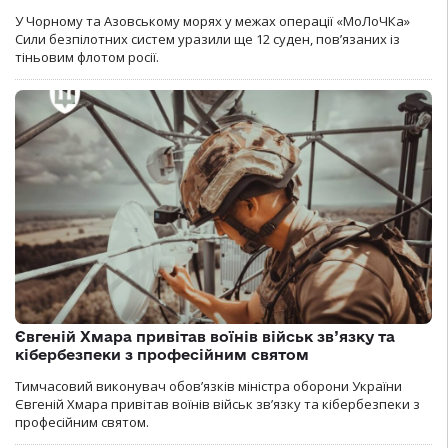
У Чорному та Азовському морях у межах операції «МоЛоЧКа»
Сили безпілотних систем уразили ще 12 суден, пов’язаних із
тіньовим флотом росії.
Євгеній Хмара привітав воїнів військ зв’язку та
кібербезпеки з професійним святом
Тимчасовий виконувач обов’язків міністра оборони України
Євгеній Хмара привітав воїнів військ зв’язку та кібербезпеки з
професійним святом.