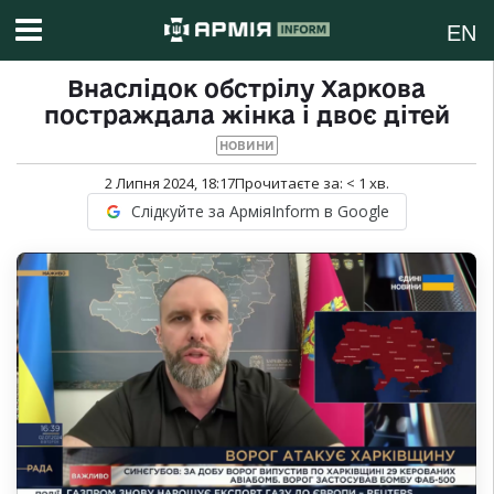
EN
Внаслідок обстрілу Харкова
постраждала жінка і двоє дітей
НОВИНИ
2 Липня 2024, 18:17
Прочитаєте за:
< 1
хв.
Слідкуйте за АрміяInform в Google