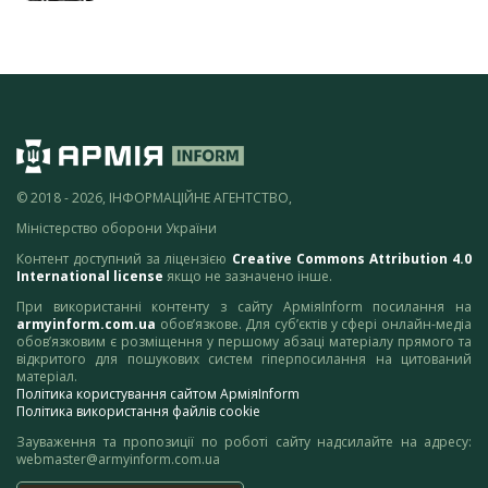
© 2018 - 2026, ІНФОРМАЦІЙНЕ АГЕНТСТВО,
Міністерство оборони України
Контент доступний за ліцензією
Creative Commons Attribution 4.0
International license
якщо не зазначено інше.
При використанні контенту з сайту АрміяInform посилання на
armyinform.com.ua
обов’язкове. Для суб’єктів у сфері онлайн-медіа
обов’язковим є розміщення у першому абзаці матеріалу прямого та
відкритого для пошукових систем гіперпосилання на цитований
матеріал.
Політика користування сайтом АрміяInform
Політика використання файлів cookie
Зауваження та пропозиції по роботі сайту надсилайте на адресу:
webmaster@armyinform.com.ua