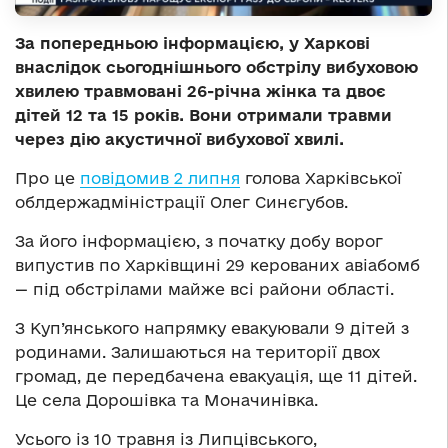
За попередньою інформацією, у Харкові
внаслідок сьогоднішнього обстрілу вибуховою
хвилею травмовані 26-річна жінка та двоє
дітей 12 та 15 років. Вони отримали травми
через дію акустичної вибухової хвилі.
Про це
повідомив 2 липня
голова Харківської
облдержадміністрації Олег Синєгубов.
За його інформацією, з початку добу ворог
випустив по Харківщині 29 керованих авіабомб
— під обстрілами майже всі райони області.
З Куп’янського напрямку евакуювали 9 дітей з
родинами. Залишаються на території двох
громад, де передбачена евакуація, ще 11 дітей.
Це села Дорошівка та Моначинівка.
Усього із 10 травня із Липцівського,