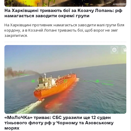
На Харківщині тривають бої за Козачу Лопань: рф
намагається заводити окремі групи
На Харківщині противник намагається заводити малі групи біля
кордону, а в Козачій Лопані тривають бої, щоб ворог не зміг
закріпитися.
«МоЛоЧКа» триває: СБС уразили ще 12 суден
тіньового флоту рф у Чорному та Азовському
морях