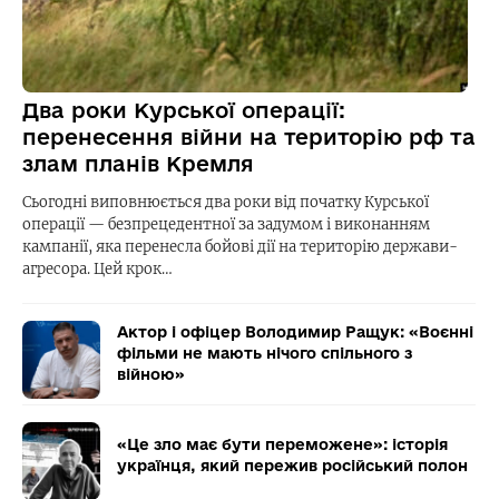
Два роки Курської операції:
перенесення війни на територію рф та
злам планів Кремля
Сьогодні виповнюється два роки від початку Курської
операції — безпрецедентної за задумом і виконанням
кампанії, яка перенесла бойові дії на територію держави-
агресора. Цей крок…
Актор і офіцер Володимир Ращук: «Воєнні
фільми не мають нічого спільного з
війною»
«Це зло має бути переможене»: історія
українця, який пережив російський полон