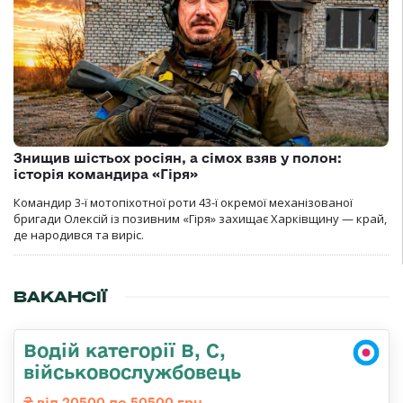
Знищив шістьох росіян, а сімох взяв у полон:
історія командира «Гіря»
Командир 3-ї мотопіхотної роти 43-ї окремої механізованої
бригади Олексій із позивним «Гіря» захищає Харківщину — край,
де народився та виріс.
ВАКАНСІЇ
Водій категорії B, C,
військовослужбовець
від 20500 до 50500 грн