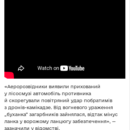
«Аеророзвідники виявили прихований
у лісосмузі автомобіль противника
й скорегували повітряний удар побратимів
з дронів-камікадзе. Від вогневого ураження
„буханка“ загарбників зайнялася, відтак мінус
ланка у ворожому ланцюгу забезпечення», —
зазначили у відомстві.