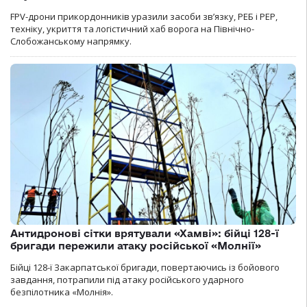
FPV-дрони прикордонників уразили засоби зв’язку, РЕБ і РЕР,
техніку, укриття та логістичний хаб ворога на Північно-
Слобожанському напрямку.
Антидронові сітки врятували «Хамві»: бійці 128-ї
бригади пережили атаку російської «Молнії»
Бійці 128-ї Закарпатської бригади, повертаючись із бойового
завдання, потрапили під атаку російського ударного
безпілотника «Молнія».