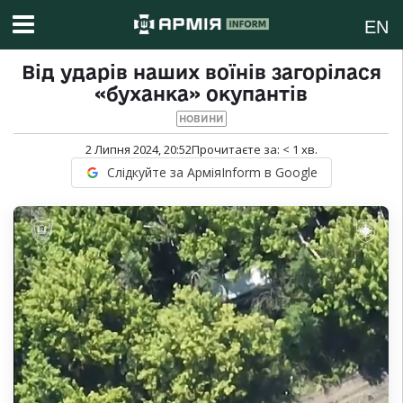
EN
Від ударів наших воїнів загорілася
«буханка» окупантів
НОВИНИ
2 Липня 2024, 20:52
Прочитаєте за:
< 1
хв.
Слідкуйте за АрміяInform в Google