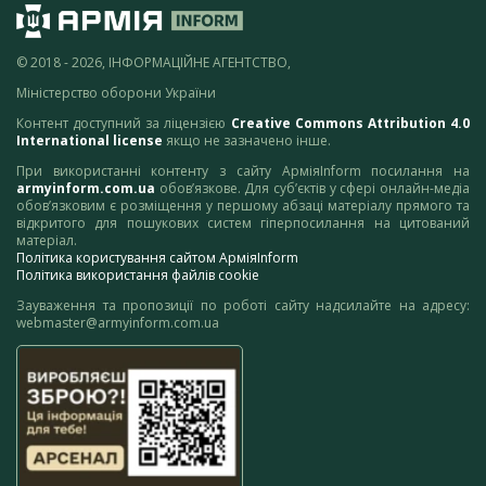
© 2018 - 2026, ІНФОРМАЦІЙНЕ АГЕНТСТВО,
Міністерство оборони України
Контент доступний за ліцензією
Creative Commons Attribution 4.0
International license
якщо не зазначено інше.
При використанні контенту з сайту АрміяInform посилання на
armyinform.com.ua
обов’язкове. Для суб’єктів у сфері онлайн-медіа
обов’язковим є розміщення у першому абзаці матеріалу прямого та
відкритого для пошукових систем гіперпосилання на цитований
матеріал.
Політика користування сайтом АрміяInform
Політика використання файлів cookie
Зауваження та пропозиції по роботі сайту надсилайте на адресу:
webmaster@armyinform.com.ua