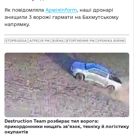
Як повідомляла
АрміяInform
, наші дронарі
знищили 3 ворожі гармати на Бахмутському
напрямку.
STOPRUSSIA
АГРЕСІЯ РФ
ВІЙНА
ВТОРГНЕННЯ РФ
ХРОНІКА ВІЙНИ
Destruction Team розбирає тил ворога:
прикордонники нищать зв’язок, техніку й логістику
окупантів