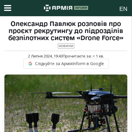
EN
Олександр Павлюк розповів про
проєкт рекрутингу до підрозділів
безпілотних систем «Drone Force»
НОВИНИ
2 Липня 2024, 19:43
Прочитаєте за:
< 1
хв.
Слідкуйте за АрміяInform в Google