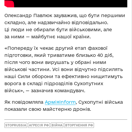
Олександр Павлюк зауважив, що бути першими
складно, але надзвичайно відповідально.
Ці люди не обирали бути військовими, але
за ними — майбутнє нашої країни.
«Попереду їх чекає другий етап фахової
підготовки, який триватиме близько 40 діб,
після чого вони вирушать у обрані ними
військові частини. Усі вони відчутно підсилять
наші Сили оборони та ефективно нищитимуть
ворога в складі підрозділів Сухопутних
військ», — зазначив командувач.
Як повідомляла
АрміяInform
, Сухопутні війська
показали свою майстерню дронів.
STOPRUSSIA
АГРЕСІЯ РФ
ВІЙНА
ВТОРГНЕННЯ РФ