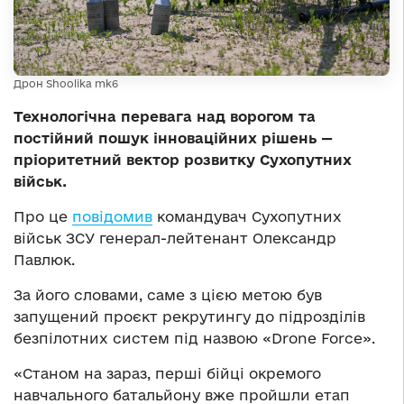
Дрон Shoolika mk6
Технологічна перевага над ворогом та
постійний пошук інноваційних рішень —
пріоритетний вектор розвитку Сухопутних
військ.
Про це
повідомив
командувач Сухопутних
військ ЗСУ генерал-лейтенант Олександр
Павлюк.
За його словами, саме з цією метою був
запущений проєкт рекрутингу до підрозділів
безпілотних систем під назвою «Drone Force».
«Станом на зараз, перші бійці окремого
навчального батальйону вже пройшли етап