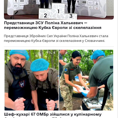
Представниця ЗСУ Поліна Халькевич —
переможницею Кубка Європи зі скелелазіння
Представниця Збройних Сил України Поліна Халькевич стала
переможницею Кубка Європи зі скелелазіння у Словаччині.
Шеф-кухарі 67 ОМБр зійшлися у кулінарному