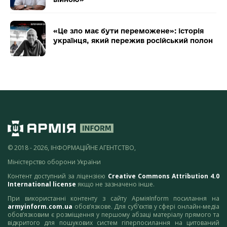
«Це зло має бути переможене»: історія
українця, який пережив російський полон
© 2018 - 2026, ІНФОРМАЦІЙНЕ АГЕНТСТВО,
Міністерство оборони України
Контент доступний за ліцензією
Creative Commons Attribution 4.0
International license
якщо не зазначено інше.
При використанні контенту з сайту АрміяInform посилання на
armyinform.com.ua
обов’язкове. Для суб’єктів у сфері онлайн-медіа
обов’язковим є розміщення у першому абзаці матеріалу прямого та
відкритого для пошукових систем гіперпосилання на цитований