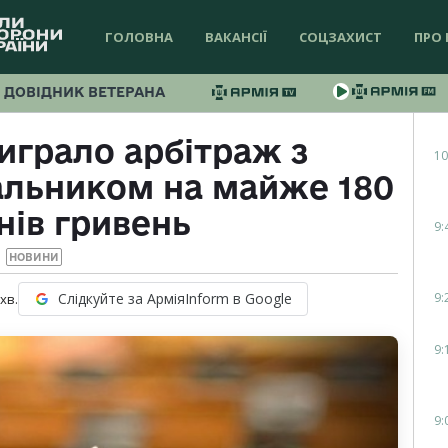
ГОЛОВНА
ВАКАНСІЇ
СОЦЗАХИСТ
ПРО 
ДОВІДНИК ВЕТЕРАНА
играло арбітраж з
10
альником на майже 180
нів гривень
9:
НОВИНИ
9:
Слідкуйте за АрміяInform в Google
хв.
9:
9: