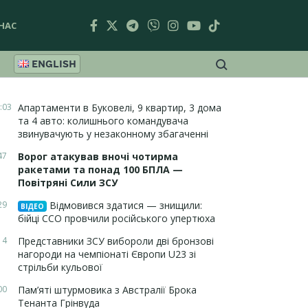
НАС
ENGLISH
:03
Апартаменти в Буковелі, 9 квартир, 3 дома
та 4 авто: колишнього командувача
звинувачують у незаконному збагаченні
47
Ворог атакував вночі чотирма
ракетами та понад 100 БПЛА —
Повітряні Сили ЗСУ
29
Відмовився здатися — знищили:
ВІДЕО
бійці ССО провчили російського упертюха
14
Представники ЗСУ вибороли дві бронзові
нагороди на чемпіонаті Європи U23 зі
стрільби кульової
00
Пам’яті штурмовика з Австралії Брока
Тенанта Грінвуда