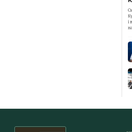
К
С
К
і 
н