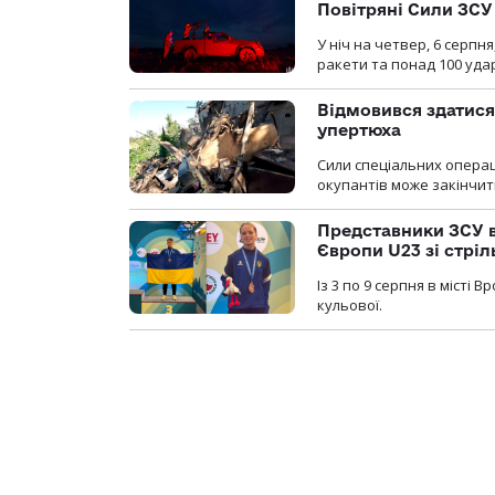
Повітряні Сили ЗСУ
У ніч на четвер, 6 серпня
ракети та понад 100 уда
Відмовився здатися
упертюха
Сили спеціальних операц
окупантів може закінчит
Представники ЗСУ в
Європи U23 зі стріл
Із 3 по 9 серпня в місті
кульової.