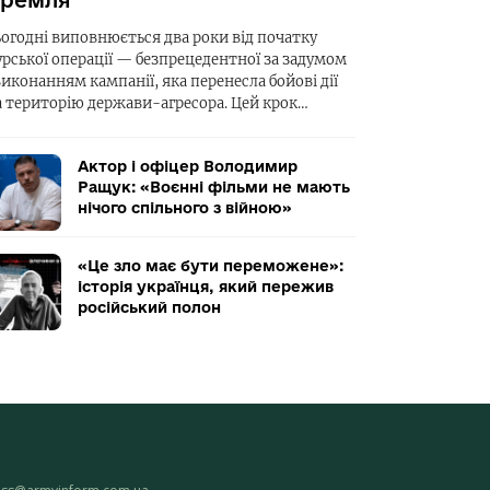
ремля
ьогодні виповнюється два роки від початку
урської операції — безпрецедентної за задумом
виконанням кампанії, яка перенесла бойові дії
а територію держави-агресора. Цей крок…
Актор і офіцер Володимир
Ращук: «Воєнні фільми не мають
нічого спільного з війною»
«Це зло має бути переможене»:
історія українця, який пережив
російський полон