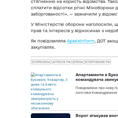
стягненню на користь відомства. Так
сплатити відсотки річні Міноборони 
заборгованості», — зазначили у відомст
У Міністерстві оборони наголосили, щ
прав та інтересів у відносинах з нед
Як повідомляла
АрміяInform
, ДОТ зао
закупівлях.
STOPRUSSIA
АГРЕСІЯ РФ
ВІЙНА
ВТОРГНЕННЯ РФ
Апартаменти в Буков
командувача звинув
Повідомлено про нову п
логістики Командування 
Ворог атакував вно