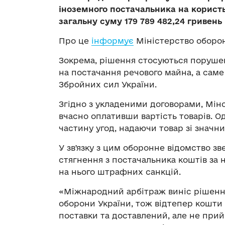
іноземного постачальника на корист
загальну суму 179 789 482,24 гривень 
Про це
інформує
Міністерство оборон
Зокрема, рішення стосуються поруше
на постачання речового майна, а саме
Збройних сил України.
Згідно з укладеними договорами, Міно
вчасно оплативши вартість товарів. 
частину угод, надаючи товар зі значн
У звʼязку з цим оборонне відомство 
стягнення з постачальника коштів за
на нього штрафних санкцій.
«Міжнародний арбітраж виніс рішенн
оборони України, тож відтепер кошти
поставки та доставлений, але не при