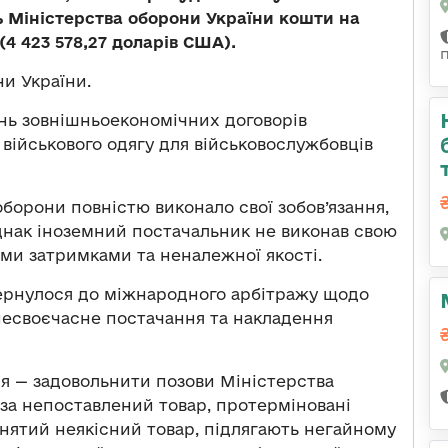
ь Міністерства оборони України кошти на
(4 423 578,27 доларів США).
и України.
нь зовнішньоекономічних договорів
 військового одягу для військовослужбовців
борони повністю виконало свої зобов’язання,
Однак іноземний постачальник не виконав свою
ими затримками та неналежної якості.
звернулося до міжнародного арбітражу щодо
 несвоєчасне постачання та накладення
я — задовольнити позови Міністерства
 за непоставлений товар, протерміновані
йнятий неякісний товар, підлягають негайному