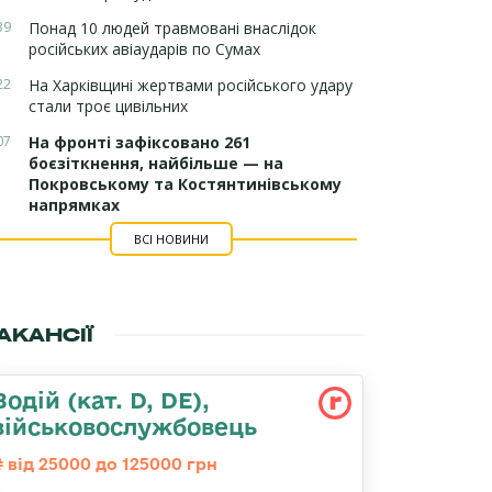
39
Понад 10 людей травмовані внаслідок
російських авіаударів по Сумах
22
На Харківщині жертвами російського удару
стали троє цивільних
07
На фронті зафіксовано 261
боєзіткнення, найбільше — на
Покровському та Костянтинівському
напрямках
ВСІ НОВИНИ
АКАНСІЇ
Водій (кат. D, DE),
військовослужбовець
від 25000 до 125000 грн