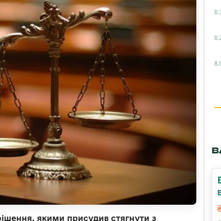
8:
8:
8:
В
ішення, якими присудив стягнути з