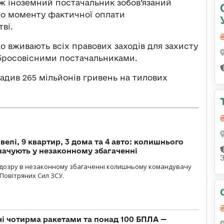
ож іноземний постачальник зобов’язаний
до моменту фактичної оплати
ві.
о вживають всіх правових заходів для захисту
обросовісними постачальниками.
щадив 265 мільйонів гривень на тилових
елі, 9 квартир, 3 дома та 4 авто: колишнього
ачують у незаконному збагаченні
ідозру в незаконному збагаченні колишньому командувачу
Повітряних Сил ЗСУ.
чі чотирма ракетами та понад 100 БПЛА —