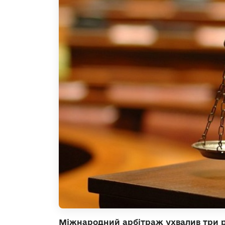
Міжнародний арбітраж ухвалив три р