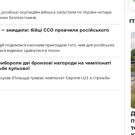
, російські окупаційні війська запустили по Україні чотири
рних безпілотників.
П
 — знищили: бійці ССО провчили російського
ій поділилися наочним прикладом того, чим для російських
ися відмова здаватися в полон.
ибороли дві бронзові нагороди на чемпіонаті
ьби кульової
 Вроцлав (Польща) триває чемпіонат Європи U23 зі стрільби
Д
п
т