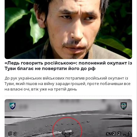
«Ледь говорить російською»: полонений окупант із
Туви благає не повертати його до рф
До рук українських військових потрапив російський окупант із
Туви, який пішов на війну заради грошей, проте побачивши все
на власні очі, втік уже на третій день