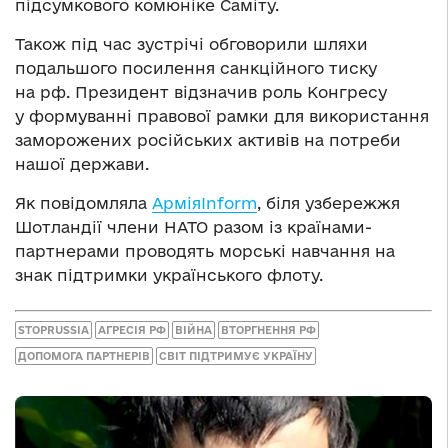
підсумкового комюніке Саміту.
Також під час зустрічі обговорили шляхи
подальшого посилення санкційного тиску
на рф. Президент відзначив роль Конгресу
у формуванні правової рамки для використання
заморожених російських активів на потреби
нашої держави.
Як повідомляла
АрміяInform
, біля узбережжя
Шотландії члени НАТО разом із країнами-
партнерами проводять морські навчання на
знак підтримки українського флоту.
STOPRUSSIA
АГРЕСІЯ РФ
ВІЙНА
ВТОРГНЕННЯ РФ
ДОПОМОГА ПАРТНЕРІВ
СВІТ ПІДТРИМУЄ УКРАЇНУ