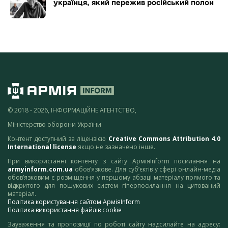
українця, який пережив російський полон
© 2018 - 2026, ІНФОРМАЦІЙНЕ АГЕНТСТВО,
Міністерство оборони України
Контент доступний за ліцензією
Creative Commons Attribution 4.0
International license
якщо не зазначено інше.
При використанні контенту з сайту АрміяInform посилання на
armyinform.com.ua
обов’язкове. Для суб’єктів у сфері онлайн-медіа
обов’язковим є розміщення у першому абзаці матеріалу прямого та
відкритого для пошукових систем гіперпосилання на цитований
матеріал.
Політика користування сайтом АрміяInform
Політика використання файлів cookie
Зауваження та пропозиції по роботі сайту надсилайте на адресу: