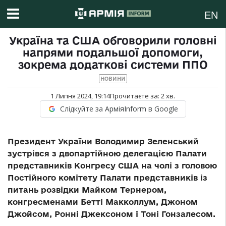
EN
Україна та США обговорили головні
напрями подальшої допомоги,
зокрема додаткові системи ППО
НОВИНИ
1 Липня 2024, 19:14
Прочитаєте за:
2
хв.
Слідкуйте за АрміяInform в Google
Президент України Володимир Зеленський
зустрівся з двопартійною делегацією Палати
представників Конгресу США на чолі з головою
Постійного комітету Палати представників із
питань розвідки Майком Тернером,
конгресменами Бетті Макколлум, Джоном
Джойсом, Ронні Джексоном і Тоні Гонзалесом.