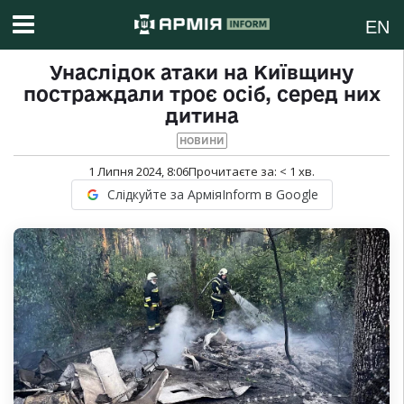
EN
Унаслідок атаки на Київщину
постраждали троє осіб, серед них
дитина
НОВИНИ
1 Липня 2024, 8:06
Прочитаєте за:
< 1
хв.
Слідкуйте за АрміяInform в Google