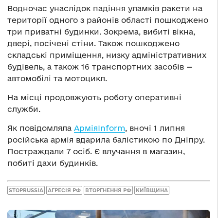
Водночас унаслідок падіння уламків ракети на
території одного з районів області пошкоджено
три приватні будинки. Зокрема, вибиті вікна,
двері, посічені стіни. Також пошкоджено
складські приміщення, низку адміністративних
будівель, а також 16 транспортних засобів —
автомобілі та мотоцикл.
На місці продовжують роботу оперативні
служби.
Як повідомляла
АрміяInform
, вночі 1 липня
російська армія вдарила балістикою по Дніпру.
Постраждали 7 осіб. Є влучання в магазин,
побиті дахи будинків.
STOPRUSSIA
АГРЕСІЯ РФ
ВТОРГНЕННЯ РФ
КИЇВЩИНА