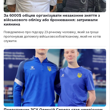
За 6000$ обіцяв організувати незаконне зняття з
військового обліку або бронювання: затримали
киянина
Повідомлено про підозру 23-річному чоловіку, який за гроші
пропонував допомогу військовозобов’язаному, який не хотів
служити.
Представник ЗСУ Олексій Середа став чемпіоном