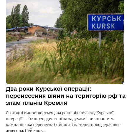
Два роки Курської операції:
перенесення війни на територію рф та
злам планів Кремля
Сьогодні виповнюється два роки від початку Курської
операції — безпрецедентної за задумом і виконанням
кампанії, яка перенесла бойові дії на територію держави-
агресора. Цей крок…