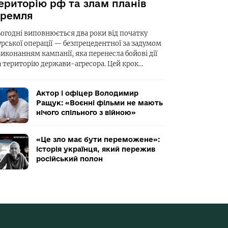
ериторію рф та злам планів
ремля
ьогодні виповнюється два роки від початку
урської операції — безпрецедентної за задумом
виконанням кампанії, яка перенесла бойові дії
а територію держави-агресора. Цей крок…
Актор і офіцер Володимир
Ращук: «Воєнні фільми не мають
нічого спільного з війною»
«Це зло має бути переможене»:
історія українця, який пережив
російський полон