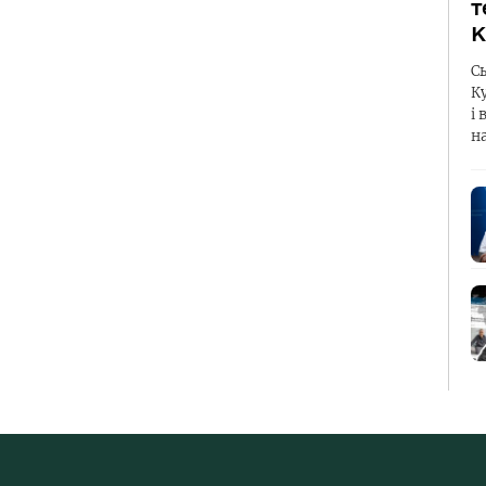
т
К
С
К
і 
н