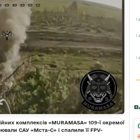
14
14
14
В
аційних комплексів «MURAMASA» 109-ї окремої
ювали САУ «Мста-С» і спалили її FPV-