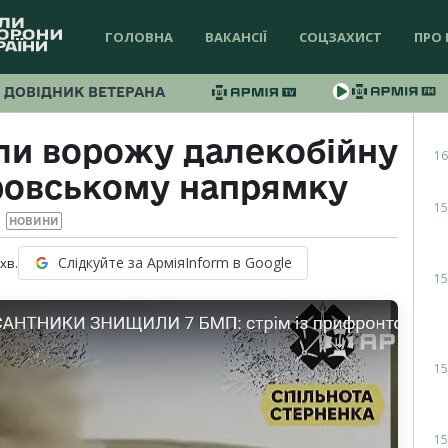
ГОЛОВНА
ВАКАНСІЇ
СОЦЗАХИСТ
ПРО 
ДОВІДНИК ВЕТЕРАНА
ли ворожу далекобійну
16
ровському напрямку
15
НОВИНИ
Слідкуйте за АрміяInform в Google
хв.
15
15
15