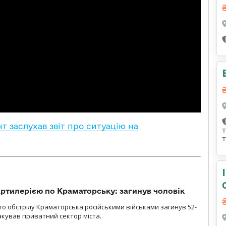
т заслухав звіт про ситуацію на
ртилерією по Краматорську: загинув чоловік
го обстрілу Краматорська російськими військами загинув 52-
акував приватний сектор міста.