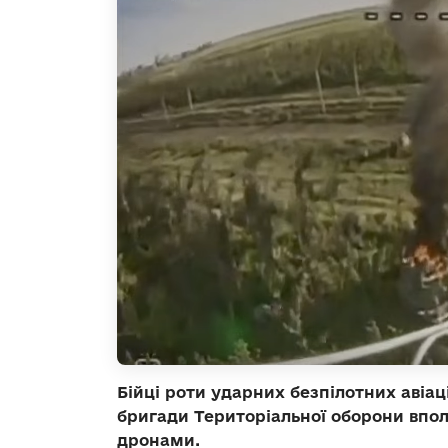
Бійці роти ударних безпілотних аві
бригади Територіальної оборони впол
дронами.