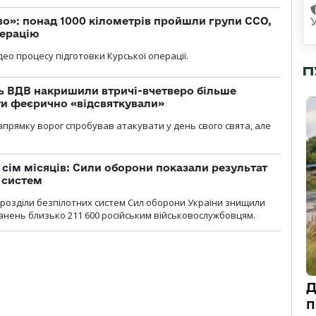
о»: понад 1000 кілометрів пройшли групи ССО,
перацію
ео процесу підготовки Курської операції.
П
ь ВДВ накришили втричі-вчетверо більше
ти феєрично «відсвяткували»
прямку ворог спробував атакувати у день свого свята, але
а сім місяців: Сили оборони показали результат
 систем
ідрозділи безпілотних систем Сил оборони України знищили
нень близько 211 600 російським військовослужбовцям.
Д
п