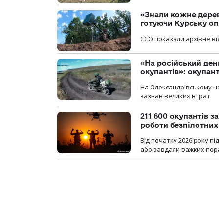
«Знали кожне дерев
готуючи Курську о
ССО показали архівне від
«На російський ден
окупантів»: окупан
На Олександрівському на
зазнав великих втрат.
211 600 окупантів з
роботи безпілотних
Від початку 2026 року п
або завдали важких пора