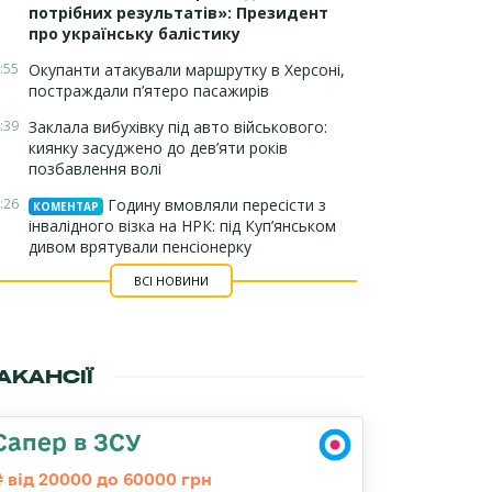
потрібних результатів»: Президент
про українську балістику
:55
Окупанти атакували маршрутку в Херсоні,
постраждали п’ятеро пасажирів
:39
Заклала вибухівку під авто військового:
киянку засуджено до дев’яти років
позбавлення волі
:26
Годину вмовляли пересісти з
КОМЕНТАР
інвалідного візка на НРК: під Куп’янськом
дивом врятували пенсіонерку
ВСІ НОВИНИ
АКАНСІЇ
Сапер в ЗСУ
від 20000 до 60000 грн