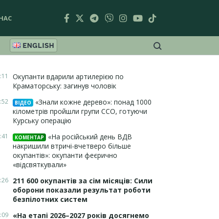
НАС
ENGLISH
:11
Окупанти вдарили артилерією по
Краматорську: загинув чоловік
:52
«Знали кожне дерево»: понад 1000
ВІДЕО
кілометрів пройшли групи ССО, готуючи
Курську операцію
:41
«На російський день ВДВ
КОМЕНТАР
накришили втричі-вчетверо більше
окупантів»: окупанти феєрично
«відсвяткували»
:26
211 600 окупантів за сім місяців: Сили
оборони показали результат роботи
безпілотних систем
:09
«На етапі 2026–2027 років досягнемо