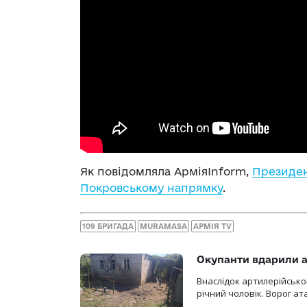
Як повідомляла АрміяInform,
Президен
Покровському напрямку
.
109 БРИГАДА
MURAMASA
АРМІЯ TV
Окупанти вдарили а
Внаслідок артилерійсько
річний чоловік. Ворог ат