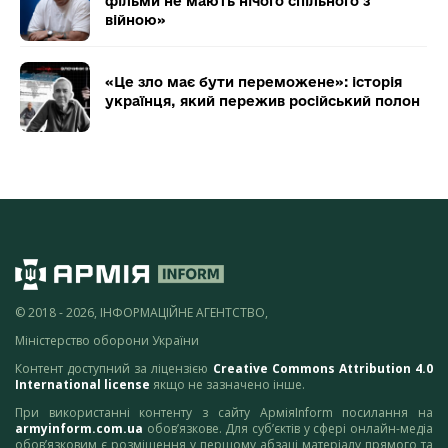
фільми не мають нічого спільного з
війною»
«Це зло має бути переможене»: історія
українця, який пережив російський полон
© 2018 - 2026, ІНФОРМАЦІЙНЕ АГЕНТСТВО,
Міністерство оборони України
Контент доступний за ліцензією
Creative Commons Attribution 4.0
International license
якщо не зазначено інше.
При використанні контенту з сайту АрміяInform посилання на
armyinform.com.ua
обов’язкове. Для суб’єктів у сфері онлайн-медіа
обов’язковим є розміщення у першому абзаці матеріалу прямого та