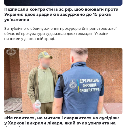
Підписали контракти із зс рф, щоб воювати проти
України: двох зрадників засуджено до 15 років
ув’язнення
За публічного обвинувачення прокурорів Дніпропетровської
обласної прокуратури суд визнав двох громадян України
винними у державній зраді.
«Не голитися, не митися і скаржитися на сусідів»:
у Харкові викрили лікаря, який вчив ухилянта на