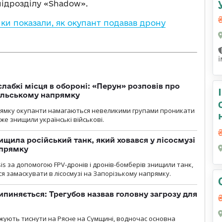
підрозділу «Shadow».
и показали, як окупант подавав дрону
лабкі місця в обороні: «Перун» розповів про
ільському напрямку
рямку окупанти намагаються невеликими групами проникати
уже знищили українські військові.
ищила російський танк, який ховався у лісосмузі
апрямку
sis за допомогою FPV-дронів і дронів-бомберів знищили танк,
я замаскувати в лісосмузі на Запорізькому напрямку.
ипиняється: Трегубов назвав головну загрозу для
вжують тиснути на Рясне на Сумщині, водночас основна