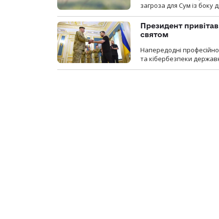
загроза для Сум із боку д
Президент привітав 
святом
Напередодні професійног
та кібербезпеки державн