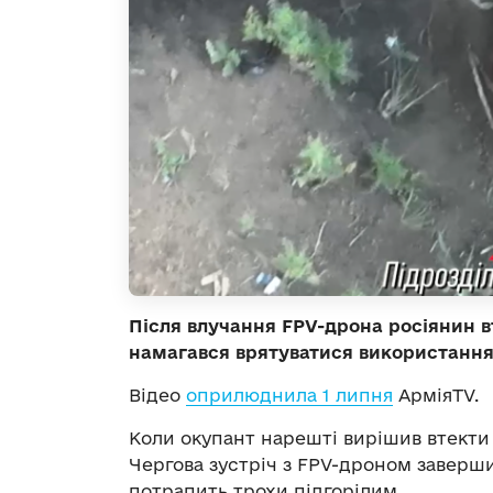
Після влучання FPV-дрона росіянин в
намагався врятуватися використанн
Відео
оприлюднила 1 липня
АрміяTV.
Коли окупант нарешті вирішив втекти з
Чергова зустріч з FPV-дроном заверши
потрапить трохи підгорілим.