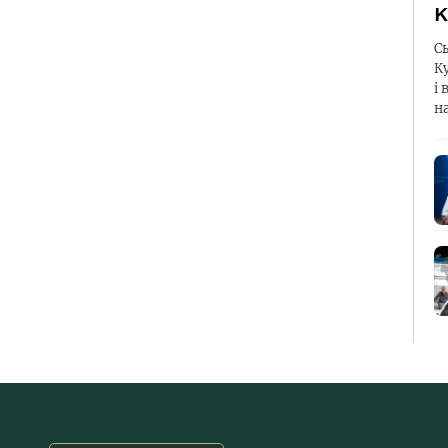
К
С
К
і 
н