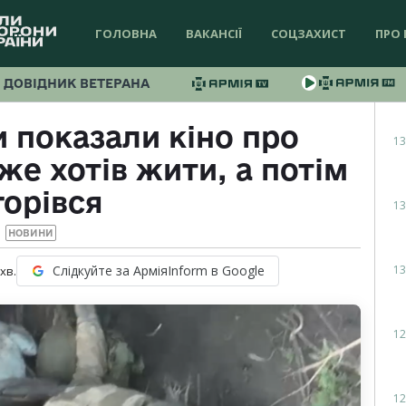
ГОЛОВНА
ВАКАНСІЇ
СОЦЗАХИСТ
ПРО 
ДОВІДНИК ВЕТЕРАНА
 показали кіно про
13
же хотів жити, а потім
горівся
13
НОВИНИ
13
Слідкуйте за АрміяInform в Google
хв.
12
12