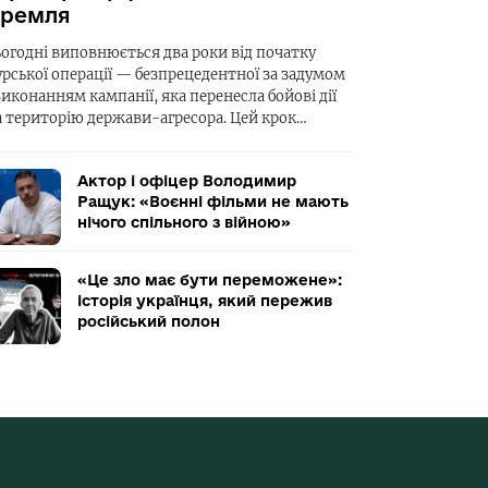
ремля
ьогодні виповнюється два роки від початку
урської операції — безпрецедентної за задумом
виконанням кампанії, яка перенесла бойові дії
а територію держави-агресора. Цей крок…
Актор і офіцер Володимир
Ращук: «Воєнні фільми не мають
нічого спільного з війною»
«Це зло має бути переможене»:
історія українця, який пережив
російський полон