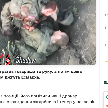
12
11
11
тратив товариша та руку, а потім довго
ям джгута Есмарха.
В
 позиції, його помітили наші дронарі.
ла страждання загарбника і тепер у пекло він