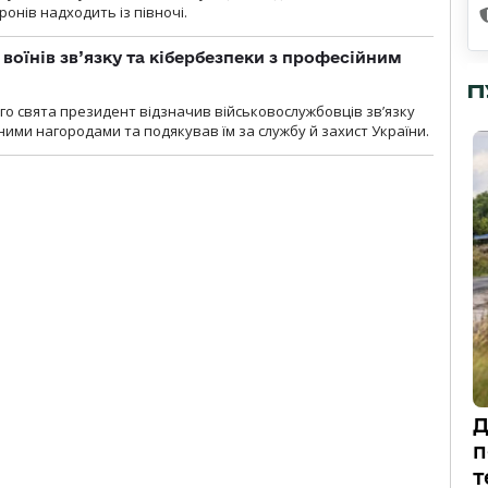
ронів надходить із півночі.
воїнів зв’язку та кібербезпеки з професійним
П
о свята президент відзначив військовослужбовців зв’язку
ими нагородами та подякував їм за службу й захист України.
Д
п
т