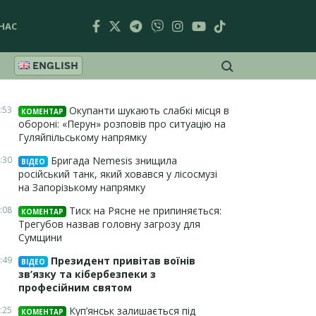
НАС
ENGLISH
:53
Окупанти шукають слабкі місця в
КОМЕНТАР
обороні: «Перун» розповів про ситуацію на
Гуляйпільському напрямку
:30
Бригада Nemesis знищила
ВІДЕО
російський танк, який ховався у лісосмузі
на Запорізькому напрямку
:08
Тиск на Рясне не припиняється:
КОМЕНТАР
Трегубов назвав головну загрозу для
Сумщини
:49
Президент привітав воїнів
ВІДЕО
зв’язку та кібербезпеки з
професійним святом
:25
Куп’янськ залишається під
КОМЕНТАР