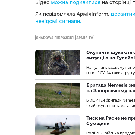
Відео
можна подивитися
на сторінці 
Як повідомляла АрміяInform,
десантник
невідомі сигнали.
SHADOWS ПІДРОЗДІЛ
АРМІЯ TV
Окупанти шукають с
ситуацію на Гуляйп
На Гуляйпільському нап
в тил ЗСУ. 14 таких груп 
Бригада Nemesis зн
на Запорізькому н
Бійці 412-ї бригади Neme
який окупанти намагалис
Тиск на Рясне не пр
Сумщини
Російські війська продо