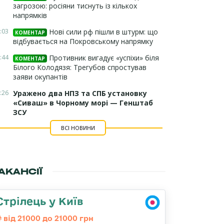
загрозою: росіяни тиснуть із кількох
напрямків
:03
Нові сили рф пішли в штурм: що
КОМЕНТАР
відбувається на Покровському напрямку
:44
Противник вигадує «успіхи» біля
КОМЕНТАР
Білого Колодязя: Трегубов спростував
заяви окупантів
:26
Уражено два НПЗ та СПБ установку
«Сиваш» в Чорному морі — Генштаб
ЗСУ
ВСІ НОВИНИ
АКАНСІЇ
Стрілець у Київ
від 21000 до 21000 грн