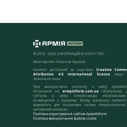
© 2018 - 2026, ІНФОРМАЦІЙНЕ АГЕНТСТВО,
Міністерство оборони України
Контент доступний за ліцензією
Creative Comm
Attribution 4.0 International license
якщо 
зазначено інше.
При використанні контенту з сайту АрміяInf
посилання на
armyinform.com.ua
обов’язкове. 
суб’єктів у сфері онлайн-медіа обов’язкови
розміщення у першому абзаці матеріалу прямого
відкритого для пошукових систем гіперпосилання
цитований матеріал.
Політика користування сайтом АрміяInform
Політика використання файлів cookie
Зауваження та пропозиції по роботі сайту надсилайте