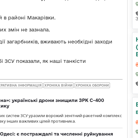
й в районі Макарівки.
их змін не зазнала.
ії загарбників, вживають необхідні заходи
бі ЗСУ показали, як наші танкісти
ЕРАТИВНА ІНФОРМАЦІЯ
ХРОНІКА ВІЙНИ
ХРОНІКА ОБОРОНИ
іна»: українські дрони знищили ЗРК С-400
жику
них систем ЗСУ уразили ворожий зенітний-ракетний комплекс
изку інших важливих цілей противника.
Одесі: є постраждалі та численні руйнування