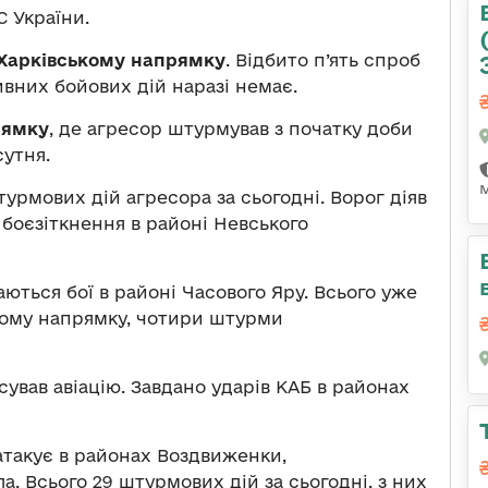
 України.
Харківському напрямку
. Відбито п’ять спроб
ивних бойових дій наразі немає.
рямку
, де агресор штурмував з початку доби
сутня.
штурмових дій агресора за сьогодні. Ворог діяв
 боєзіткнення в районі Невського
аються бої в районі Часового Яру. Всього уже
аному напрямку, чотири штурми
сував авіацію. Завдано ударів КАБ в районах
такує в районах Воздвиженки,
а. Всього 29 штурмових дій за сьогодні, з них