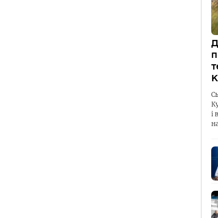
Д
п
т
К
С
К
і 
н