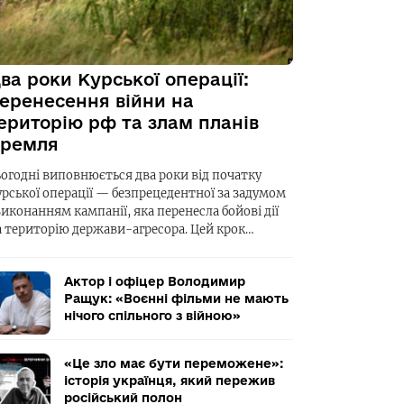
ва роки Курської операції:
еренесення війни на
ериторію рф та злам планів
ремля
ьогодні виповнюється два роки від початку
урської операції — безпрецедентної за задумом
виконанням кампанії, яка перенесла бойові дії
а територію держави-агресора. Цей крок…
Актор і офіцер Володимир
Ращук: «Воєнні фільми не мають
нічого спільного з війною»
«Це зло має бути переможене»:
історія українця, який пережив
російський полон