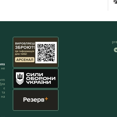
pr
ons
не
orm
Для
м є
 та
 на
 на