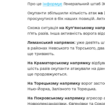
Про це
інформує
Генеральний штаб ЗС
Окупанти збільшили кількість атак
на 
просунутися в бік наших позицій. Акт
Схожа ситуація
на Куп’янському нап
п’ять разів. Інша активність ворога від
Лиманський напрямок
: уже дев’ять 
в районах Невського та Торського, два
ще тривають.
На Краматорському напрямку
відбув
шість разів окупанти атакували на д
ще продовжуються.
На Торецькому напрямку
ворог засто
Нью-Йорка, Залізного та Торецька.
На Покровському напрямку
агресор а
Новоолександрівки, Євгенівки та Сокол