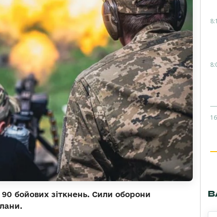
8:
8:
16
В
 90 бойових зіткнень. Сили оборони
лани.