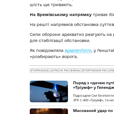
шість ще тривають.
На Времівському напрямку
триває бі
На решті напрямків обстановка суттєв
Сили оборони адекватно реагують на д
для стабілізації обстановки.
Як повідомляла
АрміяInform
, у Геншта
«розбирають» ворога.
STOPRUSSIA
АГРЕСІЯ РФ
ВІЙНА
ВТОРГНЕННЯ РФ
ОП
Поряд з «дачею пут
«Тріумф» у Геленд
Підрозділи Сил безпілот
ЗРК С-400 «Тріумф», та н
Масований удар по 