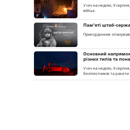
У ніч на неділю, 9 серпн
військ.
Пам’яті штаб-сержа
Прикордонник опанував 
Основний напрямок
різних типів та пон
У ніч на неділю, 9 серпн
безпілотників та ракети 