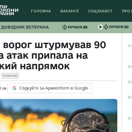
ГОЛОВНА
ВАКАНСІЇ
СОЦЗАХИСТ
ПРО 
ДОВІДНИК ВЕТЕРАНА
и ворог штурмував 90
9:
а атак припала на
кий напрямок
9:
НОВИНИ
9:
Слідкуйте за АрміяInform в Google
1
хв.
8:
8: