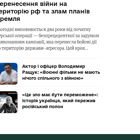
еренесення війни на
ериторію рф та злам планів
ремля
ьогодні виповнюється два роки від початку
урської операції — безпрецедентної за задумом
виконанням кампанії, яка перенесла бойові дії
а територію держави-агресора. Цей крок…
Актор і офіцер Володимир
Ращук: «Воєнні фільми не мають
нічого спільного з війною»
«Це зло має бути переможене»:
історія українця, який пережив
російський полон