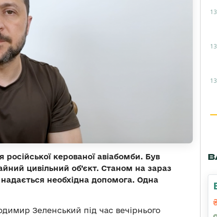
13
13
13
В
я російської керованої авіабомби. Був
йний цивільний об’єкт. Станом на зараз
 надається необхідна допомога. Одна
димир Зеленський під час вечірнього