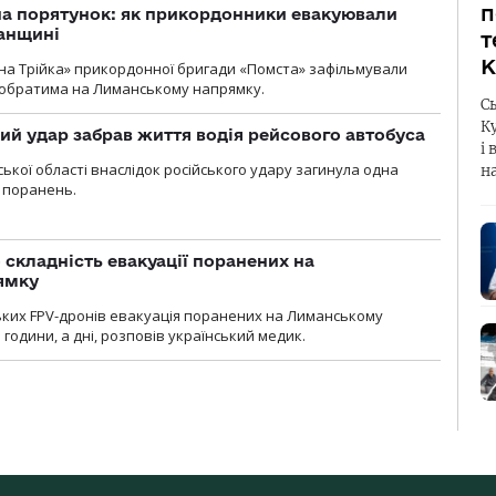
п
на порятунок: як прикордонники евакуювали
анщині
т
К
бна Трійка» прикордонної бригади «Помста» зафільмували
обратима на Лиманському напрямку.
С
К
кий удар забрав життя водія рейсового автобуса
і 
ької області внаслідок російського удару загинула одна
н
 поранень.
 складність евакуації поранених на
ямку
ьких FPV-дронів евакуація поранених на Лиманському
 години, а дні, розповів український медик.