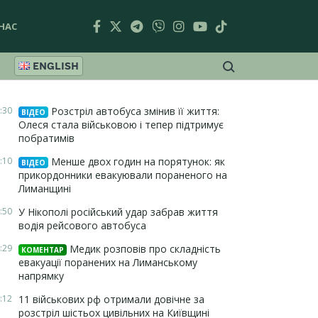
НАС
ENGLISH
:30
Розстріл автобуса змінив її життя:
ВІДЕО
Олеся стала військовою і тепер підтримує
побратимів
:10
Менше двох годин на порятунок: як
ВІДЕО
прикордонники евакуювали пораненого на
Лиманщині
:50
У Нікополі російський удар забрав життя
водія рейсового автобуса
:29
Медик розповів про складність
КОМЕНТАР
евакуації поранених на Лиманському
напрямку
:12
11 військових рф отримали довічне за
розстріл шістьох цивільних на Київщині