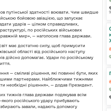
снов путінської здатності воювати. Чим швидше
ійською бойовою авіацією, що запускає
дати ударів — цілком справедливих,
фраструктурі, по російських військових
равжній мир», — наголосив глава держави.
світ має достатню силу, щоб примусити
ківської області від російського наступу
рів дійсно допомагає. Удари по російському
иття.
ння — сміливі рішення, які повинні бути, яких
 нашими партнерами. Найближчими тижнями
и необхідні рішення», — додав Президент.
 цих тижнів глава держави подякував всім
-якого російського удару прибувають
розбирають завали, надають допомогу