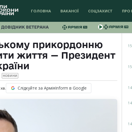
ГОЛОВНА
ВАКАНСІЇ
СОЦЗАХИСТ
ПРО 
ДОВІДНИК ВЕТЕРАНА
ському прикордонню
15
ити життя — Президент
країни
15
НОВИНИ
14
Слідкуйте за АрміяInform в Google
хв.
14
14