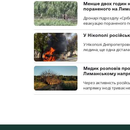
Менше двох годин 
пораненого на Лим
Дронарі підрозділу «Срі
евакуацію пораненого п
У Нікополі російсь
У Нікополі Дніпропетровс
людина, ще одна дістала
Медик розповів про
Лиманському напр
Через активність російс
напрямку іноді триває не