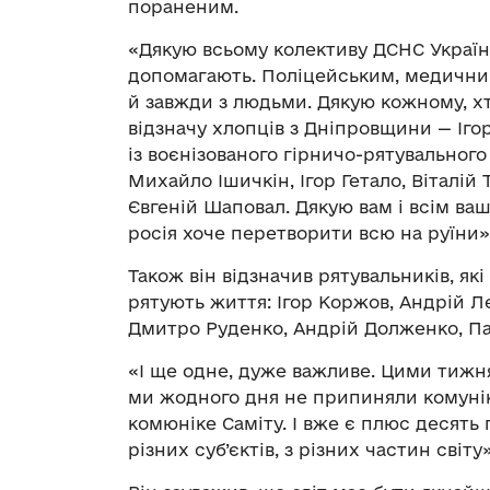
пораненим.
«Дякую всьому колективу ДСНС Україн
допомагають. Поліцейським, медичним
й завжди з людьми. Дякую кожному, хт
відзначу хлопців з Дніпровщини — Ігор
із воєнізованого гірничо-рятувальног
Михайло Ішичкін, Ігор Гетало, Віталій
Євгеній Шаповал. Дякую вам і всім ваш
росія хоче перетворити всю на руїни
Також він відзначив рятувальників, я
рятують життя: Ігор Коржов, Андрій 
Дмитро Руденко, Андрій Долженко, Па
«І ще одне, дуже важливе. Цими тижн
ми жодного дня не припиняли комуні
комюніке Саміту. І вже є плюс десять 
різних суб’єктів, з різних частин світу