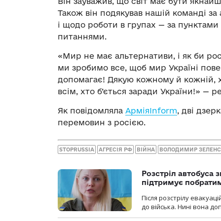
Він зауважив, що світ має бути якнай
Також він подякував нашій команді за 
і щодо роботи в групах — за пункта
питаннями.
«Мир не має альтернативи, і як би ро
ми зробимо все, щоб мир Україні пове
допомагає! Дякую кожному й кожній, 
всім, хто б’ється заради України!» — 
Як повідомляла
АрміяInform
, дві дзер
перемовин з росією.
STOPRUSSIA
АГРЕСІЯ РФ
ВІЙНА
ВОЛОДИМИР ЗЕЛЕН
Розстріл автобуса з
підтримує побрати
Після розстрілу евакуацій
до війська. Нині вона д