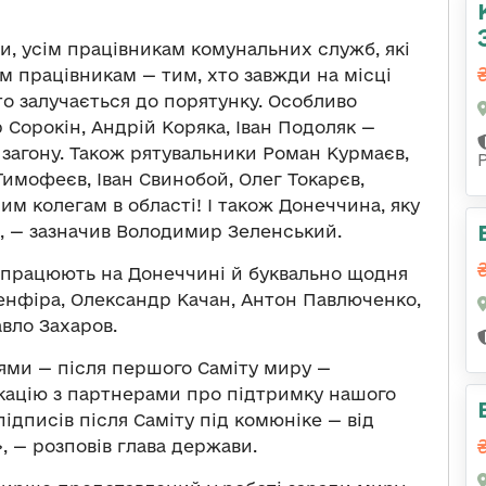
и, усім працівникам комунальних служб, які
 працівникам — тим, хто завжди на місці
о залучається до порятунку. Особливо
 Сорокін, Андрій Коряка, Іван Подоляк —
о загону. Також рятувальники Роман Курмаєв,
 Тимофеєв, Іван Свинобой, Олег Токарєв,
им колегам в області! І також Донеччина, яку
», — зазначив Володимир Зеленський.
кі працюють на Донеччині й буквально щодня
Ленфіра, Олександр Качан, Антон Павлюченко,
вло Захаров.
ями — після першого Саміту миру —
кацію з партнерами про підтримку нашого
підписів після Саміту під комюніке — від
», — розповів глава держави.