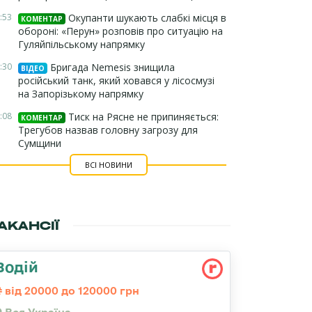
:53
Окупанти шукають слабкі місця в
КОМЕНТАР
обороні: «Перун» розповів про ситуацію на
Гуляйпільському напрямку
:30
Бригада Nemesis знищила
ВІДЕО
російський танк, який ховався у лісосмузі
на Запорізькому напрямку
:08
Тиск на Рясне не припиняється:
КОМЕНТАР
Трегубов назвав головну загрозу для
Сумщини
ВСІ НОВИНИ
АКАНСІЇ
Водій
від 20000 до 120000 грн