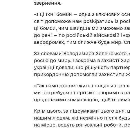
звернення.
«І ці їхні бомби — одна з ключових о
світ допоможе нам розібратись із рос
ці бомби, чим швидше ми зможемо зав
до речі — по російській військовій ін
аеродромах, тим ближче буде мир. Сп
За словами Володимира Зеленського, 
росію до миру. І зокрема в захисті Хар
українці довели, що рішучість партне
прикордонню допомогли захистити ж
«Так само допоможуть і подальші ріше
ми потребуємо і про які говоримо з
продовжимо комунікацію, щоб отримат
Крім цього, за підсумками цього дня,
нашим людям, які незмінно після будь
на місце, ведуть рятувальні роботи, 