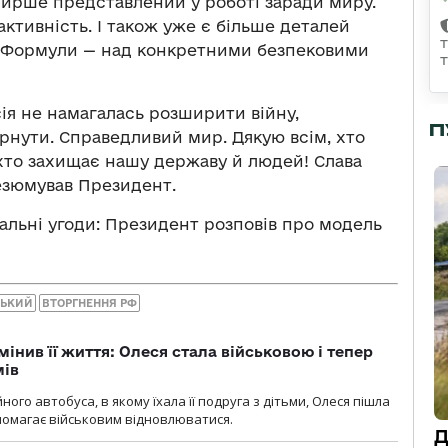
ширше представлений у роботі заради миру.
активність. І також уже є більше деталей
ми Формули — над конкретними безпековими
сія не намагалась розширити війну,
П
рнути. Справедливий мир. Дякую всім, хто
хто захищає нашу державу й людей! Слава
резюмував Президент.
кальні угоди: Президент розповів про модель
СЬКИЙ
ВТОРГНЕННЯ РФ
мінив її життя: Олеся стала військовою і тепер
мів
ного автобуса, в якому їхала її подруга з дітьми, Олеся пішла
опомагає військовим відновлюватися.
Д