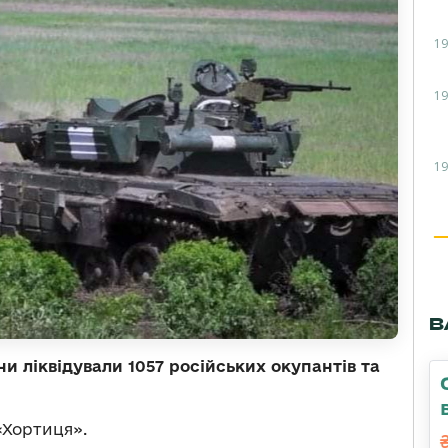
19
19
19
В
и ліквідували 1057 російських окупантів та
Хортиця».