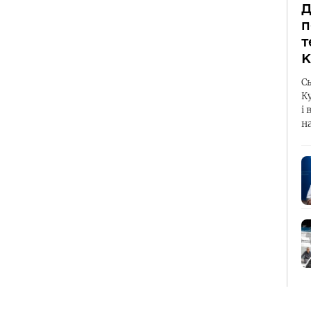
Д
п
т
К
С
К
і 
н