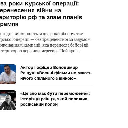
ва роки Курської операції:
еренесення війни на
ериторію рф та злам планів
ремля
ьогодні виповнюється два роки від початку
урської операції — безпрецедентної за задумом
виконанням кампанії, яка перенесла бойові дії
а територію держави-агресора. Цей крок…
Актор і офіцер Володимир
Ращук: «Воєнні фільми не мають
нічого спільного з війною»
«Це зло має бути переможене»:
історія українця, який пережив
російський полон