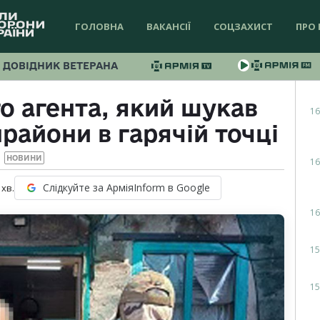
ГОЛОВНА
ВАКАНСІЇ
СОЦЗАХИСТ
ПРО 
ДОВІДНИК ВЕТЕРАНА
о агента, який шукав
16
райони в гарячій точці
НОВИНИ
16
Слідкуйте за АрміяInform в Google
хв.
16
15
15