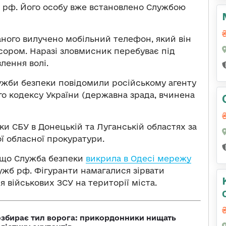
 рф. Його особу вже встановлено Службою
аного вилучено мобільний телефон, який він
есором. Наразі зловмисник перебуває під
лення волі.
Служби безпеки повідомили російському агенту
ного кодексу України (державна зрада, вчинена
и СБУ в Донецькій та Луганській областях за
ї обласної прокуратури.
 що Служба безпеки
викрила в Одесі мережу
лужб рф. Фігуранти намагалися зірвати
 військових ЗСУ на території міста.
озбирає тил ворога: прикордонники нищать