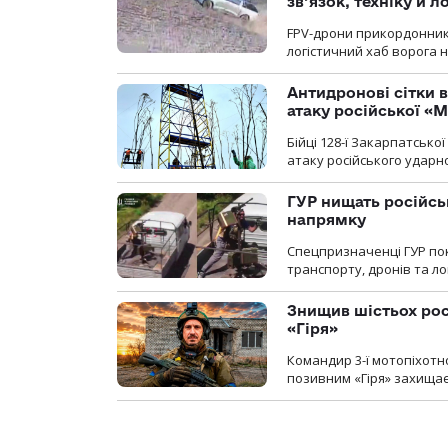
зв’язок, техніку й л
FPV-дрони прикордонників
логістичний хаб ворога 
Антидронові сітки в
атаку російської «М
Бійці 128-ї Закарпатсько
атаку російського ударн
ГУР нищать російськ
напрямку
Спецпризначенці ГУР пок
транспорту, дронів та ло
Знищив шістьох росі
«Гіря»
Командир 3-ї мотопіхотно
позивним «Гіря» захищає