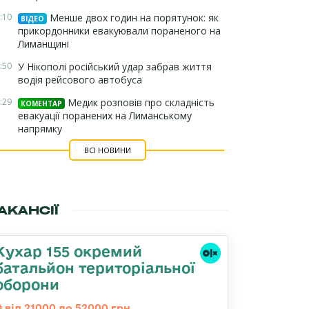
:10
Менше двох годин на порятунок: як
ВІДЕО
прикордонники евакуювали пораненого на
Лиманщині
:50
У Нікополі російський удар забрав життя
водія рейсового автобуса
:29
Медик розповів про складність
КОМЕНТАР
евакуації поранених на Лиманському
напрямку
ВСІ НОВИНИ
АКАНСІЇ
Кухар 155 окремий
батальйон територіальної
оборони
від 21000 до 52000 грн