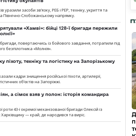
огістику окупантів
 уразили засоби зв’язку, РЕБ і РЕР, техніку, укриття та
на Північно-Слобожанському напрямку.
П
рятували «Хамві»: бійці 128-ї бригади пережили
олнії»
ї бригади, повертаючись із бойового завдання, потрапили під
ого безпілотника «Молнія».
у піхоту, техніку та логістику на Запорізькому
азали кадри знищення російської піхоти, артилерії,
гістичних об’єктів на Запоріжжі.
ян, а сімох взяв у полон: історія командира
ї роти 43-ї окремої механізованої бригади Олексій із
Д
 Харківщину — край, де народився та виріс.
п
т