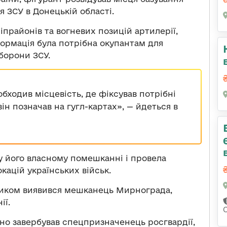
я ЗСУ в Донецькій області.
іпрайонів та вогневих позицій артилерії,
формація була потрібна окупантам для
оборони ЗСУ.
бходив місцевість, де фіксував потрібні
ін позначав на гугл-картах
», — йдеться в
у його власному помешканні і провела
кацій українських військ.
ником виявився мешканець Мирнограда,
ії.
ійно завербував спецпризначенець росгвардії,