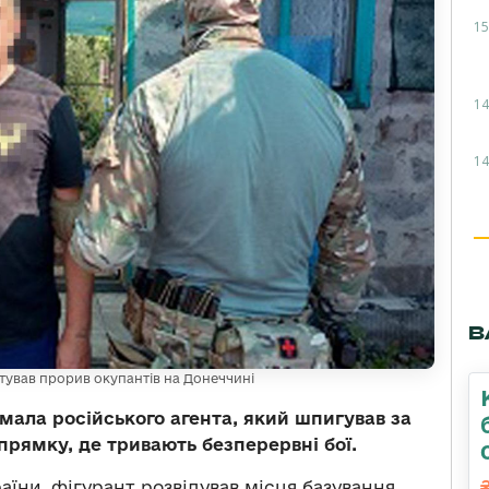
15
14
14
В
отував прорив окупантів на Донеччині
ала російського агента, який шпигував за
рямку, де тривають безперервні бої.
аїни, фігурант розвідував місця базування