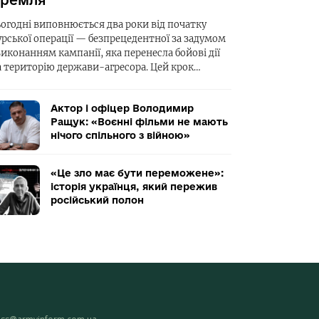
ремля
ьогодні виповнюється два роки від початку
урської операції — безпрецедентної за задумом
виконанням кампанії, яка перенесла бойові дії
а територію держави-агресора. Цей крок…
Актор і офіцер Володимир
Ращук: «Воєнні фільми не мають
нічого спільного з війною»
«Це зло має бути переможене»:
історія українця, який пережив
російський полон