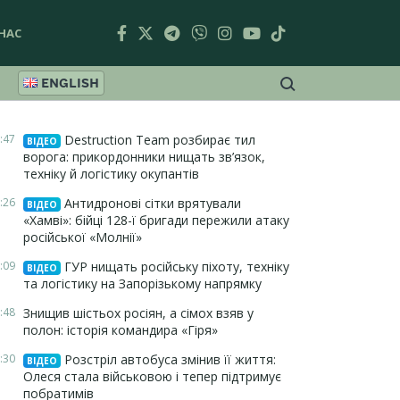
НАС
ENGLISH
:47
Destruction Team розбирає тил
ВІДЕО
ворога: прикордонники нищать зв’язок,
техніку й логістику окупантів
:26
Антидронові сітки врятували
ВІДЕО
«Хамві»: бійці 128-ї бригади пережили атаку
російської «Молнії»
:09
ГУР нищать російську піхоту, техніку
ВІДЕО
та логістику на Запорізькому напрямку
:48
Знищив шістьох росіян, а сімох взяв у
полон: історія командира «Гіря»
:30
Розстріл автобуса змінив її життя:
ВІДЕО
Олеся стала військовою і тепер підтримує
побратимів