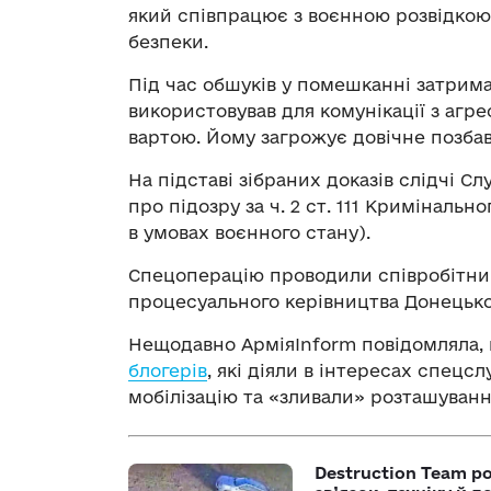
який співпрацює з воєнною розвідкою
безпеки.
Під час обшуків у помешканні затрим
використовував для комунікації з агр
вартою. Йому загрожує довічне позбав
На підставі зібраних доказів слідчі 
про підозру за ч. 2 ст. 111 Криміналь
в умовах воєнного стану).
Спецоперацію проводили співробітник
процесуального керівництва Донецько
Нещодавно АрміяInform повідомляла,
блогерів
, які діяли в інтересах спецс
мобілізацію та «зливали» розташування
Destruction Team р