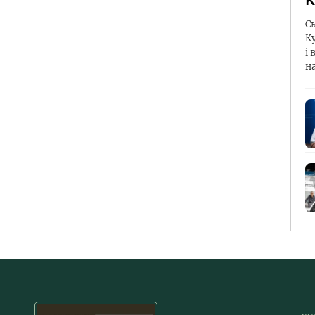
К
С
К
і 
н