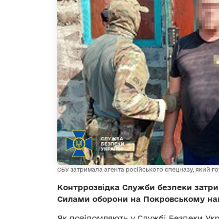
СБУ затримала агента російського спецназу, який г
Контррозвідка Служби безпеки затрим
Силами оборони на Покровському нап
Як повідомляють у Службі Безпеки Укр