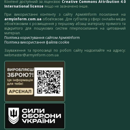
Контент доступний за ліцензією
Creative Commons Attribution 4.0
International license
якщо не зазначено інше.
При використанні контенту з сайту АрміяInform посилання на
armyinform.com.ua
обов’язкове. Для суб’єктів у сфері онлайн-медіа
обов’язковим є розміщення у першому абзаці матеріалу прямого та
відкритого для пошукових систем гіперпосилання на цитований
матеріал.
Політика користування сайтом АрміяInform
Політика використання файлів cookie
Зауваження та пропозиції по роботі сайту надсилайте на адресу:
webmaster@armyinform.com.ua