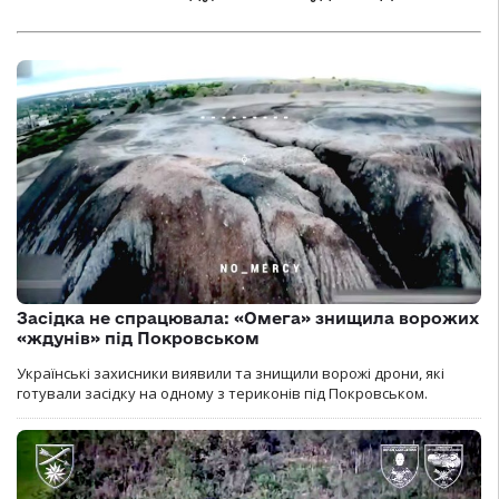
Засідка не спрацювала: «Омега» знищила ворожих
«ждунів» під Покровськом
Українські захисники виявили та знищили ворожі дрони, які
готували засідку на одному з териконів під Покровськом.