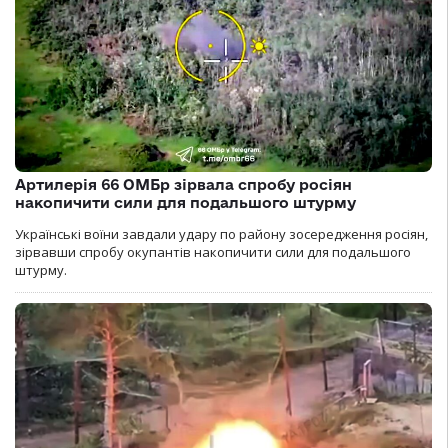
Артилерія 66 ОМБр зірвала спробу росіян
накопичити сили для подальшого штурму
Українські воїни завдали удару по району зосередження росіян,
зірвавши спробу окупантів накопичити сили для подальшого
штурму.