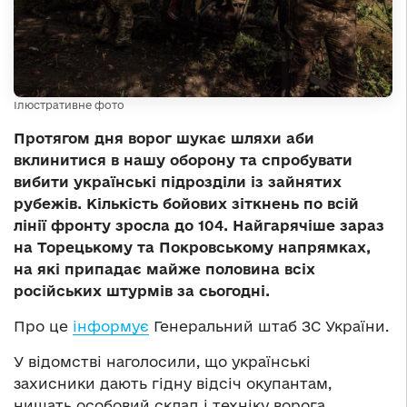
Ілюстративне фото
Протягом дня ворог шукає шляхи аби
вклинитися в нашу оборону та спробувати
вибити українські підрозділи із зайнятих
рубежів. Кількість бойових зіткнень по всій
лінії фронту зросла до 104. Найгарячіше зараз
на Торецькому та Покровському напрямках,
на які припадає майже половина всіх
російських штурмів за сьогодні.
Про це
інформує
Генеральний штаб ЗС України.
У відомстві наголосили, що українські
захисники дають гідну відсіч окупантам,
нищать особовий склад і техніку ворога.