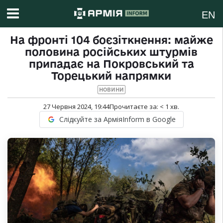
EN
На фронті 104 боєзіткнення: майже
половина російських штурмів
припадає на Покровський та
Торецький напрямки
НОВИНИ
27 Червня 2024, 19:44
Прочитаєте за:
< 1
хв.
Слідкуйте за АрміяInform в Google