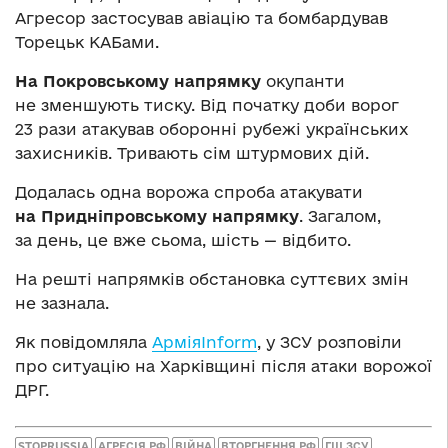
Агресор застосував авіацію та бомбардував
Торецьк КАБами.
На Покровському напрямку
окупанти
не зменшують тиску. Від початку доби ворог
23 рази атакував оборонні рубежі українських
захисників. Тривають сім штурмових дій.
Додалась одна ворожа спроба атакувати
на Придніпровському напрямку
. Загалом,
за день, це вже сьома, шість — відбито.
На решті напрямків обстановка суттєвих змін
не зазнала.
Як повідомляла
АрміяInform
, у ЗСУ розповіли
про ситуацію на Харківщині після атаки ворожої
ДРГ.
STOPRUSSIA
АГРЕСІЯ РФ
ВІЙНА
ВТОРГНЕННЯ РФ
ГШ ЗСУ