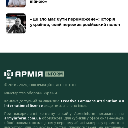
війною»
«Це зло має бути переможене»: історія
українця, який пережив російський полон
© 2018 - 2026, ІНФОРМАЦІЙНЕ АГЕНТСТВО,
Міністерство оборони України
Контент доступний за ліцензією
Creative Commons Attribution 4.0
International license
якщо не зазначено інше.
При використанні контенту з сайту АрміяInform посилання на
armyinform.com.ua
обов’язкове. Для суб’єктів у сфері онлайн-медіа
обов’язковим є розміщення у першому абзаці матеріалу прямого та
відкритого для пошукових систем гіперпосилання на цитований