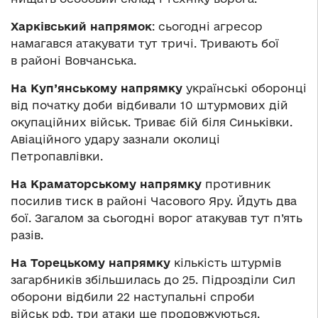
Харківський напрямок
: сьогодні агресор
намагався атакувати тут тричі. Тривають бої
в районі Вовчанська.
На Куп’янському напрямку
українські оборонці
від початку доби відбивали 10 штурмових дій
окупаційних військ. Триває бій біля Синьківки.
Авіаційного удару зазнали околиці
Петропавлівки.
На Краматорському напрямку
противник
посилив тиск в районі Часового Яру. Йдуть два
бої. Загалом за сьогодні ворог атакував тут п’ять
разів.
На Торецькому напрямку
кількість штурмів
загарбників збільшилась до 25. Підрозділи Сил
оборони відбили 22 наступальні спроби
військ рф, три атаки ще продовжуються.