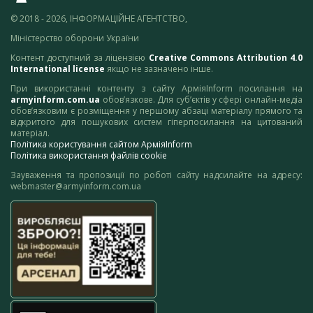
© 2018 - 2026, ІНФОРМАЦІЙНЕ АГЕНТСТВО,
Міністерство оборони України
Контент доступний за ліцензією
Creative Commons Attribution 4.0
International license
якщо не зазначено інше.
При використанні контенту з сайту АрміяInform посилання на
armyinform.com.ua
обов’язкове. Для суб’єктів у сфері онлайн-медіа
обов’язковим є розміщення у першому абзаці матеріалу прямого та
відкритого для пошукових систем гіперпосилання на цитований
матеріал.
Політика користування сайтом АрміяInform
Політика використання файлів cookie
Зауваження та пропозиції по роботі сайту надсилайте на адресу:
webmaster@armyinform.com.ua