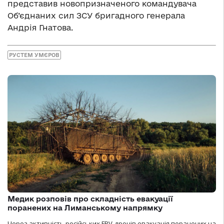
представив новопризначеного командувача
Об’єднаних сил ЗСУ бригадного генерала
Андрія Гнатова.
РУСТЕМ УМЄРОВ
Медик розповів про складність евакуації
поранених на Лиманському напрямку
Через активність російських FPV-дронів евакуація поранених на