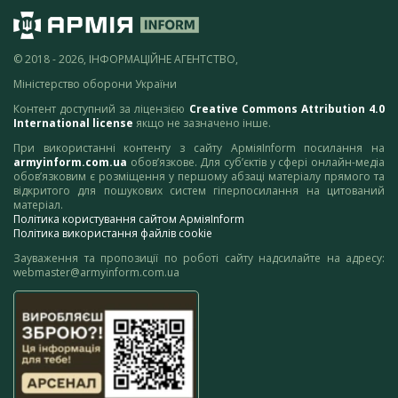
© 2018 - 2026, ІНФОРМАЦІЙНЕ АГЕНТСТВО,
Міністерство оборони України
Контент доступний за ліцензією
Creative Commons Attribution 4.0
International license
якщо не зазначено інше.
При використанні контенту з сайту АрміяInform посилання на
armyinform.com.ua
обов’язкове. Для суб’єктів у сфері онлайн-медіа
обов’язковим є розміщення у першому абзаці матеріалу прямого та
відкритого для пошукових систем гіперпосилання на цитований
матеріал.
Політика користування сайтом АрміяInform
Політика використання файлів cookie
Зауваження та пропозиції по роботі сайту надсилайте на адресу:
webmaster@armyinform.com.ua