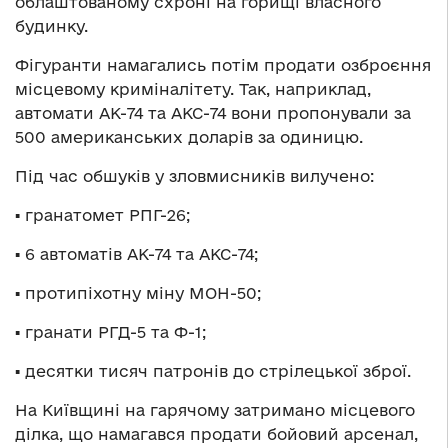
облаштованому схроні на горищі власного
будинку.
Фігуранти намагались потім продати озброєння
місцевому криміналітету. Так, наприклад,
автомати АК-74 та АКС-74 вони пропонували за
500 американських доларів за одиницю.
Під час обшуків у зловмисників вилучено:
▪️ гранатомет РПГ-26;
▪️ 6 автоматів АК-74 та АКС-74;
▪️ протипіхотну міну МОН-50;
▪️ гранати РГД-5 та Ф-1;
▪️ десятки тисяч патронів до стрілецької зброї.
На Київщині на гарячому затримано місцевого
ділка, що намагався продати бойовий арсенал,