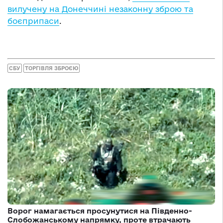
вилучену на Донеччині незаконну зброю та
боєприпаси
.
СБУ
ТОРГІВЛЯ ЗБРОЄЮ
Ворог намагається просунутися на Південно-
Слобожанському напрямку, проте втрачають