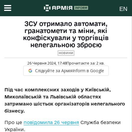
EN
ЗСУ отримало автомати,
гранатомети та міни, які
конфіскували у торгівців
нелегальною зброєю
НОВИНИ
26 Червня 2024, 17:48
Прочитаєте за:
2
хв.
Слідкуйте за АрміяInform в Google
Під час комплексних заходів у Київській,
Миколаївській та Львівській областях
затримано шістьох організаторів нелегального
бізнесу.
Про це
повідомила 26 червня
Служба безпеки
України.