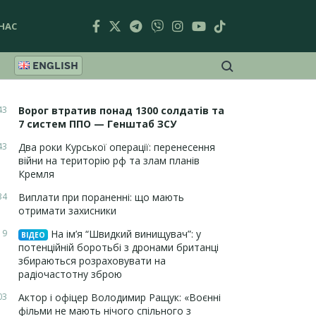
НАС
ENGLISH
43
Ворог втратив понад 1300 солдатів та
7 систем ППО — Генштаб ЗСУ
43
Два роки Курської операції: перенесення
війни на територію рф та злам планів
Кремля
34
Виплати при пораненні: що мають
отримати захисники
19
На ім’я “Швидкий винищувач”: у
ВІДЕО
потенційній боротьбі з дронами британці
збираються розраховувати на
радіочастотну зброю
03
Актор і офіцер Володимир Ращук: «Воєнні
фільми не мають нічого спільного з