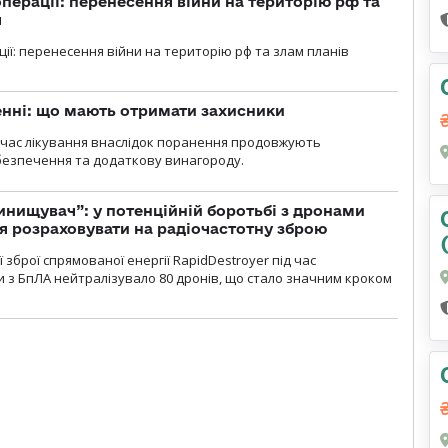
перації: перенесення війни на територію рф та
я
ції: перенесення війни на територію рф та злам планів
нні: що мають отримати захисники
д час лікування внаслідок поранення продовжують
езпечення та додаткову винагороду.
инищувач”: у потенційній боротьбі з дронами
я розраховувати на радіочастотну зброю
зброї спрямованої енергії RapidDestroyer під час
 з БпЛА нейтралізувало 80 дронів, що стало значним кроком