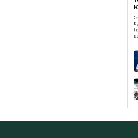
К
С
К
і 
н