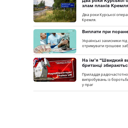
Два роки Курської о
злам планів Кремл
Два роки Курської опера
Кремля.
Виплати при поране
Українські захисники пі
отримувати грошове заб
На ім’я “Швидкий в
британці збираютьс
Приладдя радіочастотної 
випробувань із боротьби
у праг