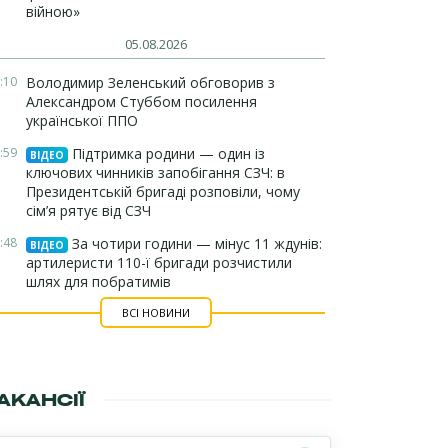
війною»
05.08.2026
:10
Володимир Зеленський обговорив з
Александром Стуббом посилення
української ППО
:59
Підтримка родини — один із
ВІДЕО
ключових чинників запобігання СЗЧ: в
Президентській бригаді розповіли, чому
сім’я рятує від СЗЧ
:48
За чотири години — мінус 11 ждунів:
ВІДЕО
артилеристи 110-ї бригади розчистили
шлях для побратимів
ВСІ НОВИНИ
АКАНСІЇ