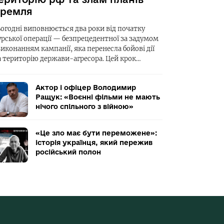
ремля
ьогодні виповнюється два роки від початку
урської операції — безпрецедентної за задумом
виконанням кампанії, яка перенесла бойові дії
а територію держави-агресора. Цей крок…
Актор і офіцер Володимир
Ращук: «Воєнні фільми не мають
нічого спільного з війною»
«Це зло має бути переможене»:
історія українця, який пережив
російський полон