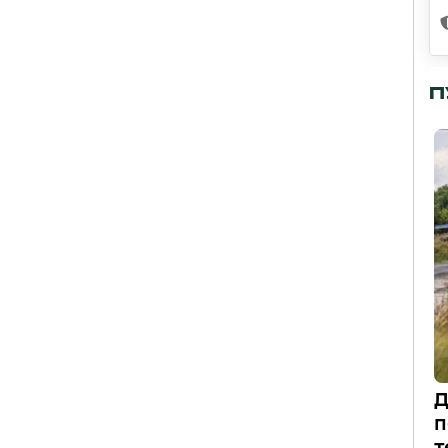
П
Д
п
т