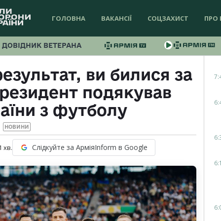
ГОЛОВНА
ВАКАНСІЇ
СОЦЗАХИСТ
ПРО 
ДОВІДНИК ВЕТЕРАНА
езультат, ви билися за
7:
Президент подякував
6:
раїни з футболу
НОВИНИ
6:
Слідкуйте за АрміяInform в Google
1
хв.
6:
6: