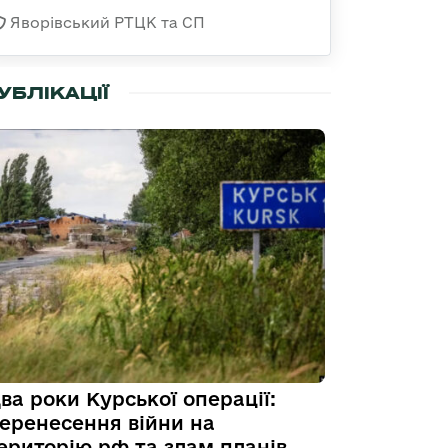
Яворівський РТЦК та СП
УБЛІКАЦІЇ
ва роки Курської операції:
еренесення війни на
ериторію рф та злам планів