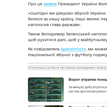
Про це
заявив
Президент України Вол
«Сьогодні ми дякуємо збірній України
билися за нашу країну. Наші великі п
наголосив глава держави.
Також Володимир Зеленський наголос
щоб рухатися далі, щоб у майбутньом
Як повідомляла
АрміяInform
, ми можем
Національної збірної з футболу подяк
STOPRUSSIA
АГРЕСІЯ РФ
ВІЙНА
ВОЛОДИМИР ЗЕЛЕН
Ворог втратив пона
За минулу добу втрати ро
систем протиповітряної 