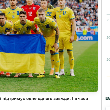
21
20
20
В
 і підтримує одне одного завжди. І в часи