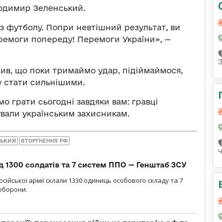
одимир Зеленський.
 з футболу. Попри невтішний результат, ви
еремоги попереду! Перемоги України», —
ив, що поки тримаймо удар, підіймаймося,
у стати сильнішими.
о грати сьогодні завдяки вам: гравці
ували українським захисникам.
СЬКИЙ
ВТОРГНЕННЯ РФ
д 1300 солдатів та 7 систем ППО — Генштаб ЗСУ
сійської армії склали 1330 одиниць особового складу та 7
оборони.