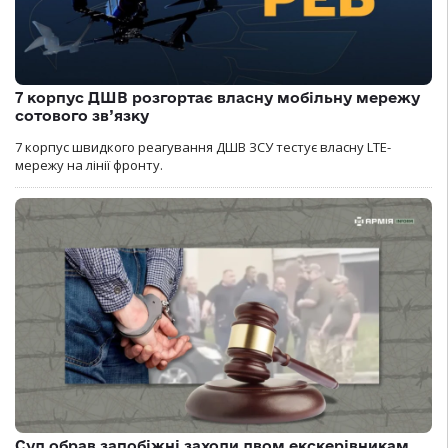
7 корпус ДШВ розгортає власну мобільну мережу
сотового зв’язку
7 корпус швидкого реагування ДШВ ЗСУ тестує власну LTE-
мережу на лінії фронту.
Суд обрав запобіжні заходи двом екскерівникам