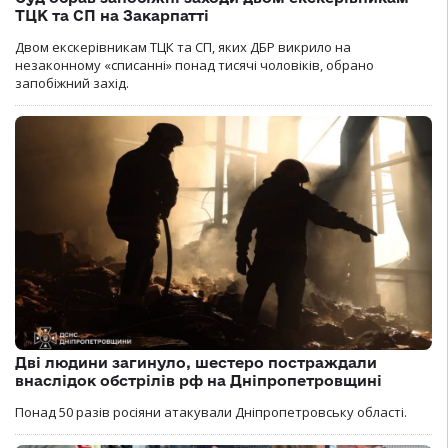
ТЦК та СП на Закарпатті
Двом екскерівникам ТЦК та СП, яких ДБР викрило на
незаконному «списанні» понад тисячі чоловіків, обрано
запобіжний захід.
Дві людини загинуло, шестеро постраждали
внаслідок обстрілів рф на Дніпропетровщині
Понад 50 разів росіяни атакували Дніпропетровську області.