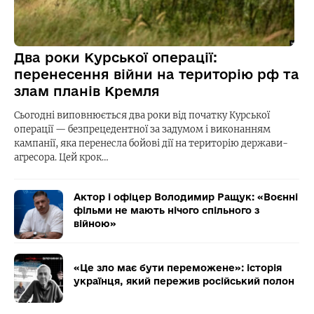
Два роки Курської операції:
перенесення війни на територію рф та
злам планів Кремля
Сьогодні виповнюється два роки від початку Курської
операції — безпрецедентної за задумом і виконанням
кампанії, яка перенесла бойові дії на територію держави-
агресора. Цей крок…
Актор і офіцер Володимир Ращук: «Воєнні
фільми не мають нічого спільного з
війною»
«Це зло має бути переможене»: історія
українця, який пережив російський полон