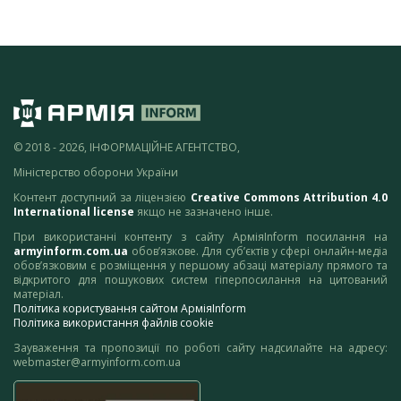
© 2018 - 2026, ІНФОРМАЦІЙНЕ АГЕНТСТВО,
Міністерство оборони України
Контент доступний за ліцензією
Creative Commons Attribution 4.0
International license
якщо не зазначено інше.
При використанні контенту з сайту АрміяInform посилання на
armyinform.com.ua
обов’язкове. Для суб’єктів у сфері онлайн-медіа
обов’язковим є розміщення у першому абзаці матеріалу прямого та
відкритого для пошукових систем гіперпосилання на цитований
матеріал.
Політика користування сайтом АрміяInform
Політика використання файлів cookie
Зауваження та пропозиції по роботі сайту надсилайте на адресу:
webmaster@armyinform.com.ua