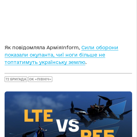
Як повідомляла АрміяInform,
Сили оборони
показали окупанта, чиї ноги більше не
топтатимуть українську землю
.
72 БРИГАДА
ОК «ПІВНІЧ»