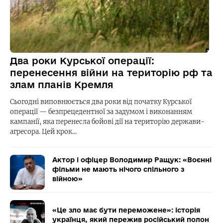
Два роки Курської операції:
перенесення війни на територію рф та
злам планів Кремля
Сьогодні виповнюється два роки від початку Курської
операції — безпрецедентної за задумом і виконанням
кампанії, яка перенесла бойові дії на територію держави-
агресора. Цей крок…
Актор і офіцер Володимир Ращук: «Воєнні
фільми не мають нічого спільного з
війною»
«Це зло має бути переможене»: історія
українця, який пережив російський полон