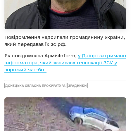
Повідомлення надсилали громадянину України,
який передавав їх зс рф.
Як повідомляла АрміяInform,
у Дніпрі затримано
інформатора, який «зливав» геолокації ЗСУ у
ворожий чат-бот
.
ДОНЕЦЬКА ОБЛАСНА ПРОКУРАТУРА
ЗРАДНИКИ