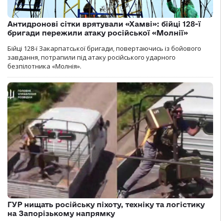
Антидронові сітки врятували «Хамві»: бійці 128-ї
бригади пережили атаку російської «Молнії»
Бійці 128-ї Закарпатської бригади, повертаючись із бойового
завдання, потрапили під атаку російського ударного
безпілотника «Молнія».
ГУР нищать російську піхоту, техніку та логістику
на Запорізькому напрямку