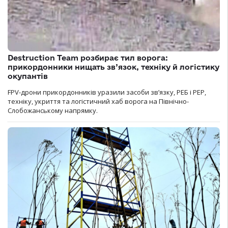
Destruction Team розбирає тил ворога:
прикордонники нищать зв’язок, техніку й логістику
окупантів
FPV-дрони прикордонників уразили засоби зв’язку, РЕБ і РЕР,
техніку, укриття та логістичний хаб ворога на Північно-
Слобожанському напрямку.