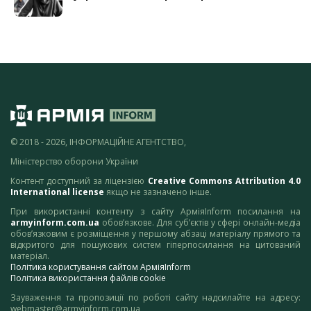
© 2018 - 2026, ІНФОРМАЦІЙНЕ АГЕНТСТВО,
Міністерство оборони України
Контент доступний за ліцензією
Creative Commons Attribution 4.0
International license
якщо не зазначено інше.
При використанні контенту з сайту АрміяInform посилання на
armyinform.com.ua
обов’язкове. Для суб’єктів у сфері онлайн-медіа
обов’язковим є розміщення у першому абзаці матеріалу прямого та
відкритого для пошукових систем гіперпосилання на цитований
матеріал.
Політика користування сайтом АрміяInform
Політика використання файлів cookie
Зауваження та пропозиції по роботі сайту надсилайте на адресу:
webmaster@armyinform.com.ua