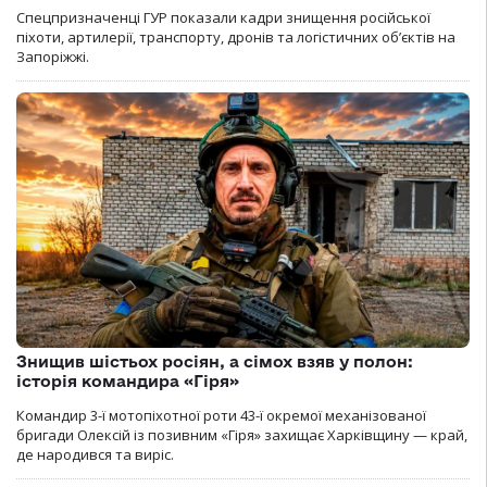
Спецпризначенці ГУР показали кадри знищення російської
піхоти, артилерії, транспорту, дронів та логістичних об’єктів на
Запоріжжі.
Знищив шістьох росіян, а сімох взяв у полон:
історія командира «Гіря»
Командир 3-ї мотопіхотної роти 43-ї окремої механізованої
бригади Олексій із позивним «Гіря» захищає Харківщину — край,
де народився та виріс.