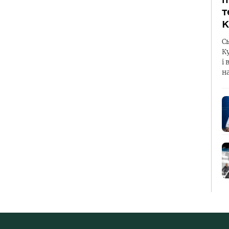
т
К
С
К
і 
н