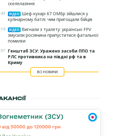
скелелазіння
:43
Шеф-кухарі 67 ОМБр зійшлися у
ВІДЕО
кулінарному батлі: чим пригощали бійців
:19
Вигнали з туалету: українські FPV
ВІДЕО
змусили росіянина припуститися фатальної
помилки
:57
Генштаб ЗСУ: Уражено засоби ППО та
РЛС противника на півдні рф та в
Криму
ВСІ НОВИНИ
АКАНСІЇ
Вогнеметник (ЗСУ)
від 50000 до 120000 грн