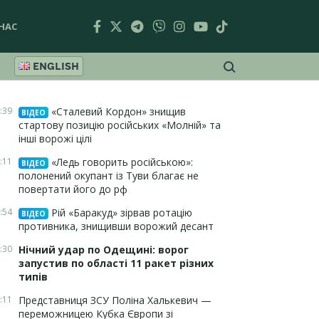
НАС
ENGLISH
:39
«Сталевий Кордон» знищив
ВІДЕО
стартову позицію російських «Молній» та
інші ворожі цілі
:11
«Ледь говорить російською»:
ВІДЕО
полонений окупант із Туви благає не
повертати його до рф
:54
Рій «Баракуд» зірвав ротацію
ВІДЕО
противника, знищивши ворожий десант
:30
Нічний удар по Одещині: ворог
запустив по області 11 ракет різних
типів
:11
Представниця ЗСУ Поліна Халькевич —
переможницею Кубка Європи зі