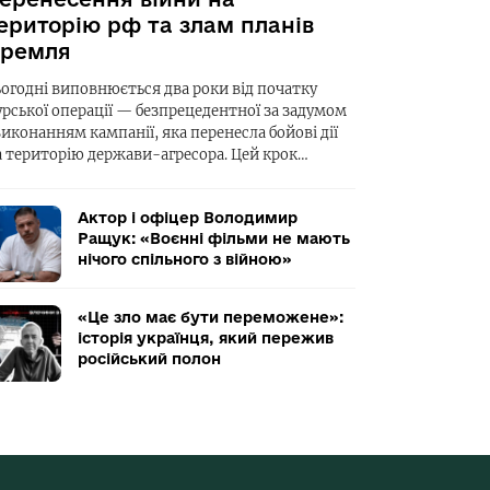
ериторію рф та злам планів
ремля
ьогодні виповнюється два роки від початку
урської операції — безпрецедентної за задумом
виконанням кампанії, яка перенесла бойові дії
а територію держави-агресора. Цей крок…
Актор і офіцер Володимир
Ращук: «Воєнні фільми не мають
нічого спільного з війною»
«Це зло має бути переможене»:
історія українця, який пережив
російський полон