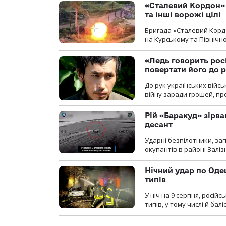
«Сталевий Кордон»
та інші ворожі цілі
Бригада «Сталевий Кордо
на Курському та Північ
«Ледь говорить рос
повертати його до 
До рук українських війсь
війну заради грошей, про
Рій «Баракуд» зірв
десант
Ударні безпілотники, за
окупантів в районі Залі
Нічний удар по Одещ
типів
У ніч на 9 серпня, росій
типів, у тому числі й бал