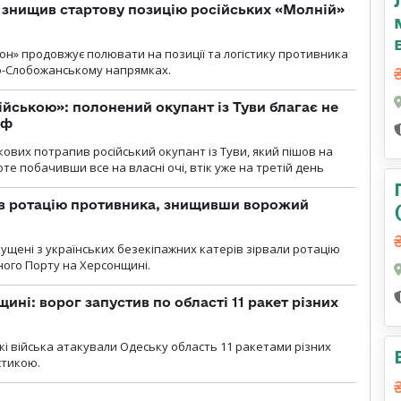
 знищив стартову позицію російських «Молній»
н» продовжує полювати на позиції та логістику противника
но-Слобожанському напрямках.
ійською»: полонений окупант із Туви благає не
рф
кових потрапив російський окупант із Туви, який пішов на
те побачивши все на власні очі, втік уже на третій день
ав ротацію противника, знищивши ворожий
пущені з українських безекіпажних катерів зірвали ротацію
зного Порту на Херсонщині.
ині: ворог запустив по області 11 ракет різних
ські війська атакували Одеську область 11 ракетами різних
істикою.