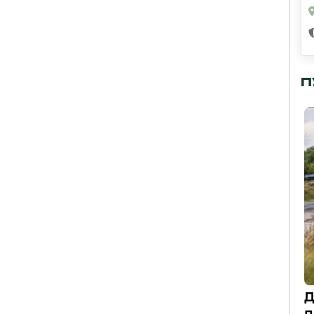
П
Д
п