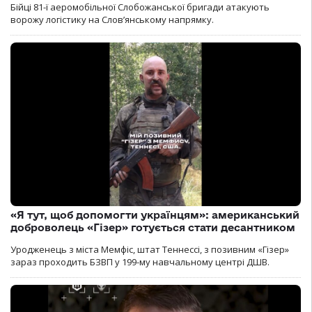
Бійці 81-ї аеромобільної Слобожанської бригади атакують
ворожу логістику на Словʼянському напрямку.
«Я тут, щоб допомогти українцям»: американський
доброволець «Гізер» готується стати десантником
Уродженець з міста Мемфіс, штат Теннессі, з позивним «Гізер»
зараз проходить БЗВП у 199-му навчальному центрі ДШВ.