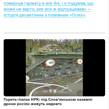
повернув гармату в мій бік, і я подумав, що
може не варто, але все ж відпрацював» —
історія десантника з позивним «Псих»
.
Горить-палає НРК: під Слов’янськом наземні
дрони росіян живуть недовго