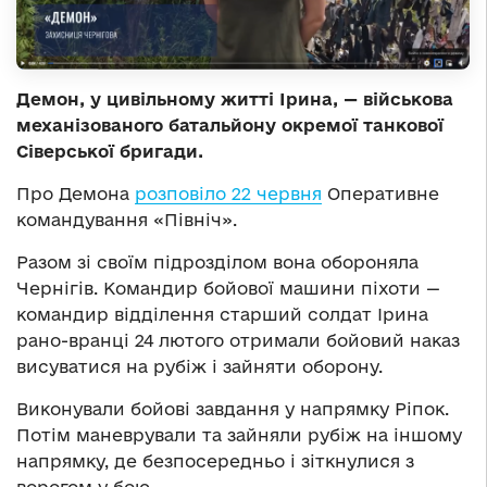
Демон, у цивільному житті Ірина, — військова
механізованого батальйону окремої танкової
Сіверської бригади.
Про Демона
розповіло 22 червня
Оперативне
командування «Північ».
Разом зі своїм підрозділом вона обороняла
Чернігів. Командир бойової машини піхоти —
командир відділення старший солдат Ірина
рано-вранці 24 лютого отримали бойовий наказ
висуватися на рубіж і зайняти оборону.
Виконували бойові завдання у напрямку Ріпок.
Потім маневрували та зайняли рубіж на іншому
напрямку, де безпосередньо і зіткнулися з
ворогом у бою.