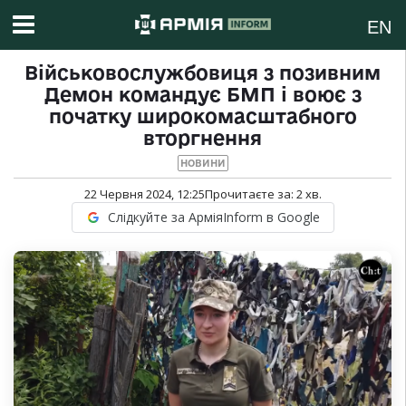
EN
Військовослужбовиця з позивним
Демон командує БМП і воює з
початку широкомасштабного
вторгнення
НОВИНИ
22 Червня 2024, 12:25
Прочитаєте за:
2
хв.
Слідкуйте за АрміяInform в Google