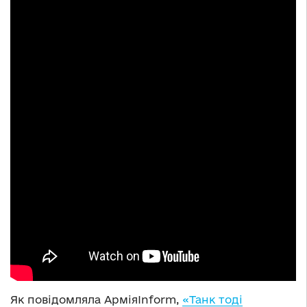
Як повідомляла АрміяInform,
«Танк тоді