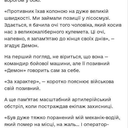
«Противник їхав колоною на дуже великій
швидкості. Ми займали позиції у лісосмузі.
Здається, я бачила очі того чоловіка, який косив
нас з великокаліберного кулемета. Ці очі,
напевно, я запам’ятаю до кінця своїх днів», —
згадує Демон.
На перший погляд, не віриться, що вона —
командир бойової машини, але її позивний
«Демон» говорить сам за себе.
«За характер», — коротко пояснює військова
свій позивний.
А ще пам’ятає масштабний артилерійський
обстріл, коли постраждав екіпаж захисниці.
«Був дуже тяжко поранений мій механік-водій,
який помер на місці, на жаль… І оператор-