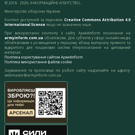
© 2018 - 2026, ІНФОРМАЦІЙНЕ АГЕНТСТВО,
Міністерство оборони України
Контент доступний за ліцензією
Creative Commons Attribution 4.0
International license
якщо не зазначено інше.
При використанні контенту з сайту АрміяInform посилання на
armyinform.com.ua
обов’язкове. Для суб’єктів у сфері онлайн-медіа
обов’язковим є розміщення у першому абзаці матеріалу прямого та
відкритого для пошукових систем гіперпосилання на цитований
матеріал.
Політика користування сайтом АрміяInform
Політика використання файлів cookie
Зауваження та пропозиції по роботі сайту надсилайте на адресу:
webmaster@armyinform.com.ua