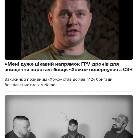
«Мені дуже цікавий напрямок FPV-дронів для
знищення ворога»: боєць «Хожо» повернувся з СЗЧ
Захисник з позивним «Хожо» став до лав 412-ї бригади
безпілотних систем Nemesis.